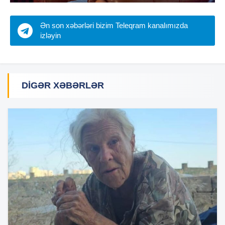
Ən son xəbərləri bizim Teleqram kanalımızda
izləyin
DIGƏR XƏBƏRLƏR