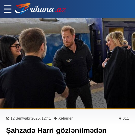
12 Sentyabr 2025, 12:41
Xəbərlər
611
Şahzadə Harri gözlənilmədən