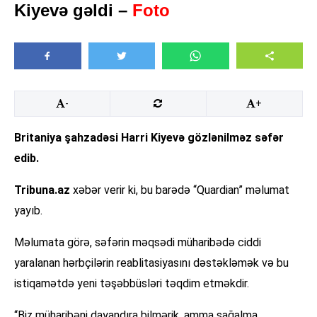
Kiyevə gəldi –
Foto
-
+
Britaniya şahzadəsi Harri Kiyevə gözlənilməz səfər
edib.
Tribuna.az
xəbər verir ki, bu barədə “Quardian” məlumat
yayıb.
Məlumata görə, səfərin məqsədi müharibədə ciddi
yaralanan hərbçilərin reablitasiyasını dəstəkləmək və bu
istiqamətdə yeni təşəbbüsləri təqdim etməkdir.
“Biz müharibəni dayandıra bilmərik, amma sağalma