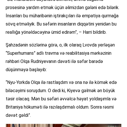
prosesinə yardım etmək üçün əlimizdən gələni edə bilərik.
İnsanları bu müharibənin iştirakçıları ilə empatiya qurmağa
sövq etməliyik. Bu səfərin insanların diqqətini yenidən bu
reallığa yönəldəcəyinə ümid edirəm”, – Harri bildirib.
Şahzadənin sözlərinə görə, o, ilk olaraq Lvovda yerləşən
“Superhumans” adlı travma və reabilitasiya mərkəzinin
rəhbəri Olqa Rudniyevanın dəvəti ilə səfər barədə
düşünməyə başlayıb:
“Nyu-Yorkda Olqa ilə rastlaşdım və ona nə ilə kömək edə
biləcəyimi soruşdum. O dedi ki, Kiyevə gəlmək ən böyük
təsir olacaq. Mən bu səfəri əvvəlcə həyat yoldaşımla və
Britaniya hökuməti ilə razılaşdırmalı oldum. Sonra rəsmi
dəvət gəldi”.