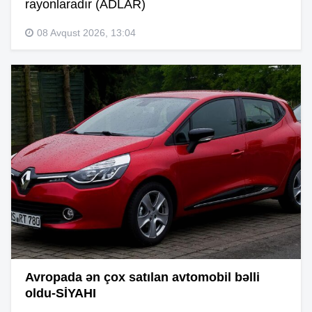
rayonlaradır (ADLAR)
08 Avqust 2026, 13:04
Avropada ən çox satılan avtomobil bəlli
oldu-SİYAHI