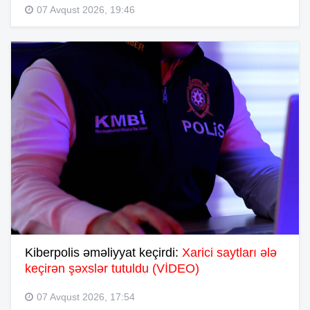
07 Avqust 2026, 19:46
Kiberpolis əməliyyat keçirdi:
Xarici saytları ələ
keçirən şəxslər tutuldu (VİDEO)
07 Avqust 2026, 17:54