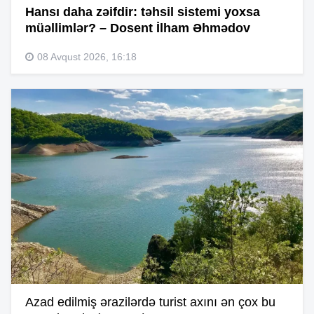
Hansı daha zəifdir: təhsil sistemi yoxsa
müəllimlər? – Dosent İlham Əhmədov
08 Avqust 2026, 16:18
Azad edilmiş ərazilərdə turist axını ən çox bu