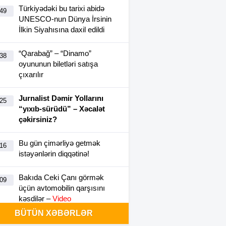
Türkiyədəki bu tarixi abidə
:49
UNESCO-nun Dünya İrsinin
İlkin Siyahısına daxil edildi
“Qarabağ” – “Dinamo”
:38
oyununun biletləri satışa
çıxarılır
Jurnalist Dəmir Yollarını
:25
“yıxıb-sürüdü” – Xəcalət
çəkirsiniz?
Bu gün çimərliyə getmək
:16
istəyənlərin diqqətinə!
Bakıda Ceki Çanı görmək
:09
üçün avtomobilin qarşısını
kəsdilər –
Video
BÜTÜN XƏBƏRLƏR
Pensiyalar bu tarixdə
:05