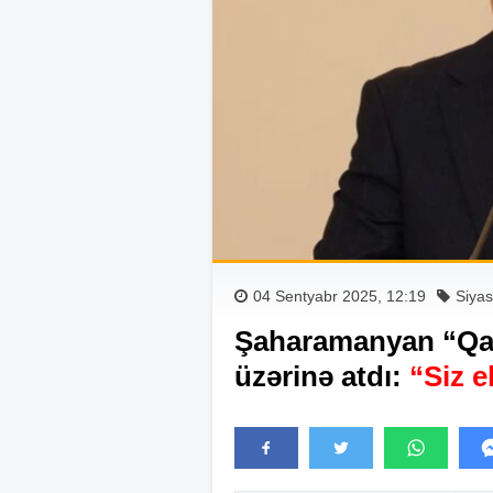
04 Sentyabr 2025, 12:19
Siyas
Şaharamanyan “Qara
üzərinə atdı:
“Siz e