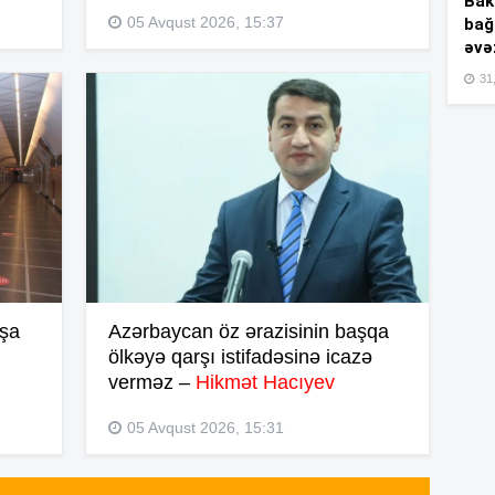
Bakı
05 Avqust 2026, 15:37
bağ
09
əvə
31,
09
09
09
nşa
Azərbaycan öz ərazisinin başqa
ölkəyə qarşı istifadəsinə icazə
verməz –
Hikmət Hacıyev
05
05 Avqust 2026, 15:31
20