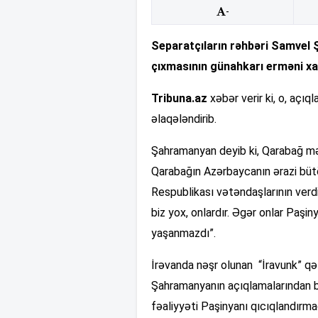
-
Separatçıların rəhbəri Samvel 
çıxmasının günahkarı erməni xal
Tribuna.az
xəbər verir ki, o, açı
əlaqələndirib.
Şahramanyan deyib ki, Qarabağ mə
Qarabağın Azərbaycanın ərazi bütö
Respublikası vətəndaşlarının verd
biz yox, onlardır. Əgər onlar Paşi
yaşanmazdı”.
İrəvanda nəşr olunan “İravunk” qəz
Şahramanyanın açıqlamalarından b
fəaliyyəti Paşinyanı qıcıqlandırma