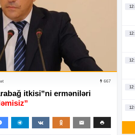
12
12
12
ət
667
12
bağ itkisi”ni erməniləri
ləmisiz”
12
12