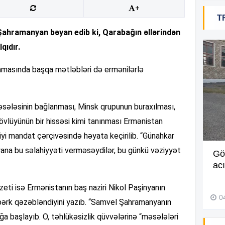
+
T
Şahramanyan bəyan edib ki, Qarabağın əllərindən
12
qıdır.
11
qlamasında başqa mətləbləri də ermənilərlə
sələsinin bağlanması, Minsk qrupunun buraxılması,
11
vlüyünün bir hissəsi kimi tanınması Ermənistan
iyi mandat çərçivəsində həyata keçirilib. “Günahkar
11
nyana bu səlahiyyəti verməsəydilər, bu günkü vəziyyət
Müdir maaşa görə etiraz edən
Gö
işçini döyüb? –
Video
ac
11
27 İyul 2026, 11:18
eti isə Ermənistanın baş naziri Nikol Paşinyanın
0
ərk qəzəbləndiyini yazıb. “Samvel Şahramanyanın
11
ğa başlayıb. O, təhlükəsizlik qüvvələrinə “məsələləri