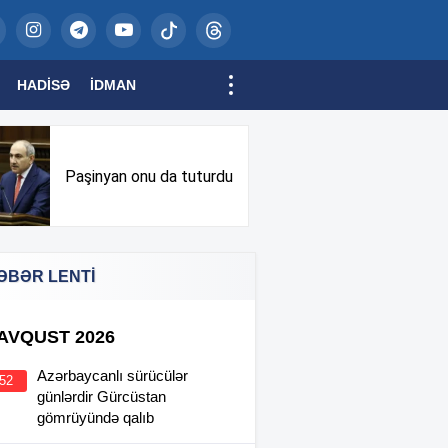
HADISƏ
İDMAN
Paşinyan onu da tuturdu
ƏBƏR LENTİ
 AVQUST 2026
Azərbaycanlı sürücülər
:52
günlərdir Gürcüstan
gömrüyündə qalıb