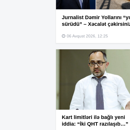
Jurnalist Dəmir Yollarını “yı
sürüdü” – Xəcalət çəkirsini
06 Avqust 2026, 12:25
Kart limitləri ilə bağlı yeni
iddia: “İki QHT razılaşıb…”