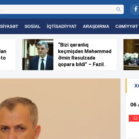
SIYASƏT
SOSIAL
İQTISADIYYAT
ARAŞDIRMA
CƏMIYYƏT
OGIYA
TƏHSIL
SAĞLAMLIQ
MARAQLI
TRIBUNA TV
“Bizi qaranlıq
dan
keçmişdən Məhəmməd
oto
Əmin Rəsulzadə
qopara bildi” – Fazil
Mustafa
X
06
12