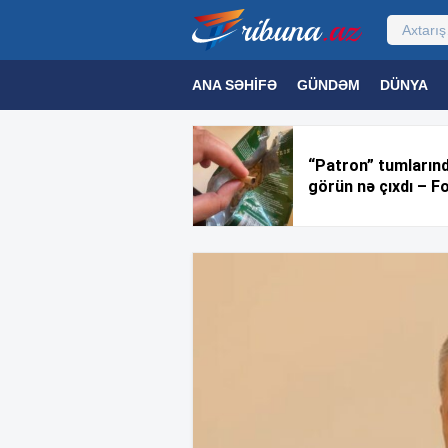
ANA SƏHIFƏ
GÜNDƏM
DÜNYA
MƏDƏNIYYƏT
MAQAZIN
TEXNOL
“Patron” tumların
görün nə çıxdı – F