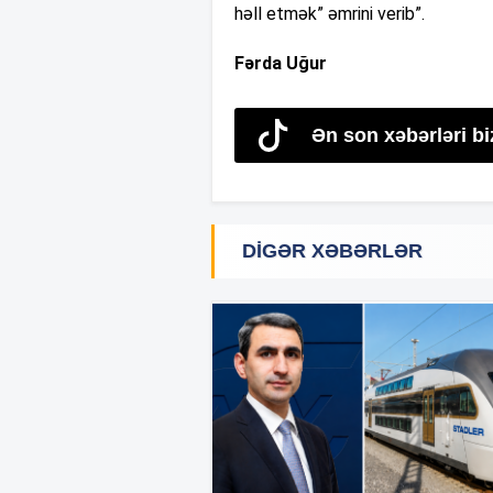
həll etmək” əmrini verib”.
Fərda Uğur
Ən son xəbərləri bi
DIGƏR XƏBƏRLƏR