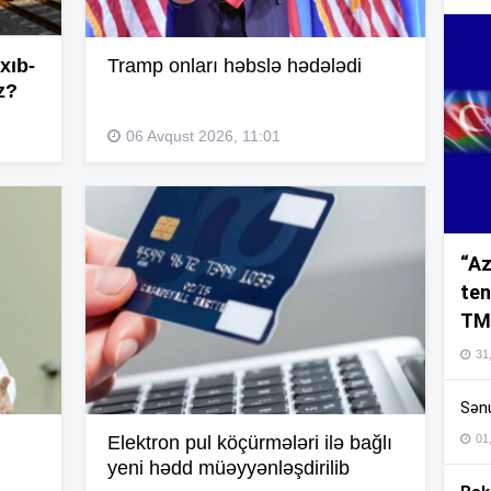
10
xıb-
Tramp onları həbslə hədələdi
10
z?
06 Avqust 2026, 11:01
10
10
“Az
10
ten
TM
10
31,
Sənu
01
Elektron pul köçürmələri ilə bağlı
10
yeni hədd müəyyənləşdirilib