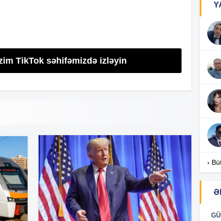
Y
11
11
zim TikTok səhifəmizdə izləyin
11
10
10
› Bü
10
Ə
GÜ