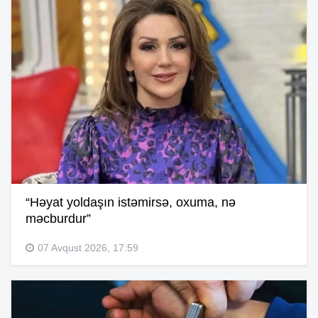
“Həyat yoldaşın istəmirsə, oxuma, nə
məcburdur”
07 Avqust 2026, 17:59