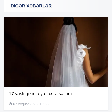
DIGƏR XƏBƏRLƏR
17 yaşlı qızın toyu təxirə salındı
07 Avqust 2026, 19:35