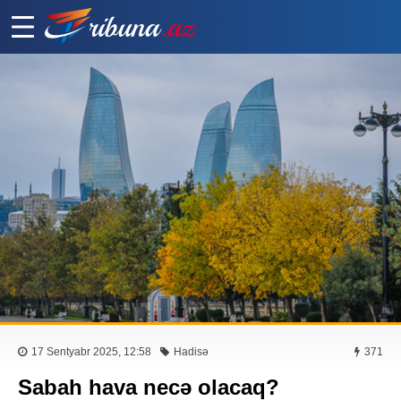
17 Sentyabr 2025, 12:58
Hadisə
371
Sabah hava necə olacaq?