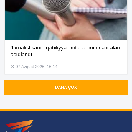
Jurnalistikanın qabiliyyət imtahanının nəticələri
açıqlandı
07 Avqust 2026, 16:14
DAHA ÇOX