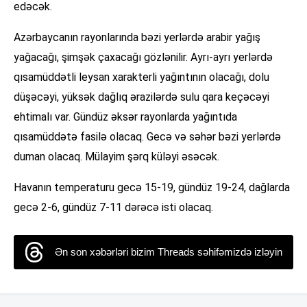
edəcək.
Azərbaycanın rayonlarında bəzi yerlərdə arabir yağış
yağacağı, şimşək çaxacağı gözlənilir. Ayrı-ayrı yerlərdə
qısamüddətli leysan xarakterli yağıntının olacağı, dolu
düşəcəyi, yüksək dağlıq ərazilərdə sulu qara keçəcəyi
ehtimalı var. Gündüz əksər rayonlarda yağıntıda
qısamüddətə fasilə olacaq. Gecə və səhər bəzi yerlərdə
duman olacaq. Mülayim şərq küləyi əsəcək.
Havanın temperaturu gecə 15-19, gündüz 19-24, dağlarda
gecə 2-6, gündüz 7-11 dərəcə isti olacaq.
Ən son xəbərləri bizim Threads səhifəmizdə izləyin