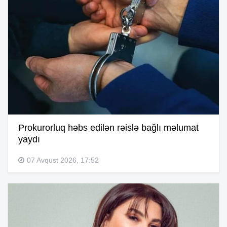
Prokurorluq həbs edilən rəislə bağlı məlumat
yaydı
07 Avqust 2026, 17:52