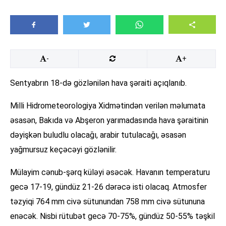
-
+
Sentyabrın 18-də gözlənilən hava şəraiti açıqlanıb.
Milli Hidrometeorologiya Xidmətindən verilən məlumata
əsasən, Bakıda və Abşeron yarımadasında hava şəraitinin
dəyişkən buludlu olacağı, arabir tutulacağı, əsasən
yağmursuz keçəcəyi gözlənilir.
Mülayim cənub-şərq küləyi əsəcək. Havanın temperaturu
gecə 17-19, gündüz 21-26 dərəcə isti olacaq. Atmosfer
təzyiqi 764 mm civə sütunundan 758 mm civə sütununa
enəcək. Nisbi rütubət gecə 70-75%, gündüz 50-55% təşkil