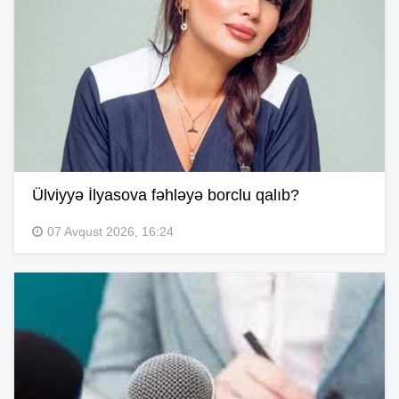
Ülviyyə İlyasova fəhləyə borclu qalıb?
07 Avqust 2026, 16:24