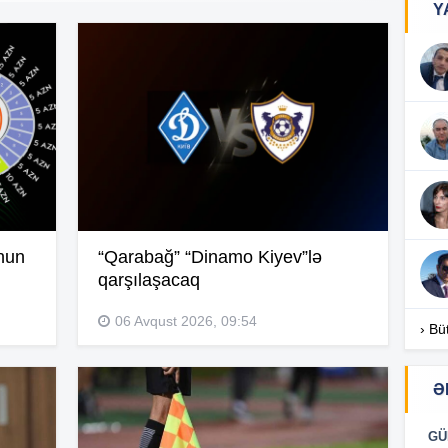
Y
11
11
11
11
nun
“Qarabağ” “Dinamo Kiyev”lə
qarşılaşacaq
11
06 Avqust 2026, 09:54
› Bü
11
Ə
10
GÜ