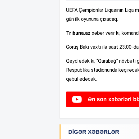
UEFA Çempionlar Liqasının Liqa m
gün ilk oyununa çıxacaq.
Tribuna.az
xəbər verir ki, komand
Görüş Bakı vaxtı ilə saat 23:00-d
Qeyd edək ki, “Qarabağ” növbəti 
Respublika stadionunda keçirəcə
qəbul edəcək.
Ən son xəbərləri b
DIGƏR XƏBƏRLƏR