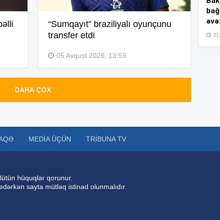
Bakı
10
bağ
əvə
əlli
“Sumqayıt” braziliyalı oyunçunu
transfer etdi
10
31,
05 Avqust 2026, 13:59
10
DAHA ÇOX
09
AQƏ
MEDIA ÜÇÜN
TRIBUNA TV
09
Bütün hüquqlar qorunur.
09
 edərkən sayta mütləq istinad olunmalıdır.