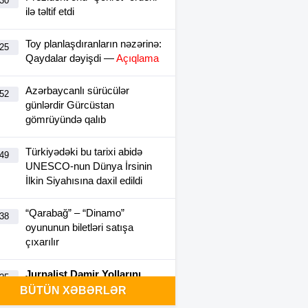
:30
ilə təltif etdi
Toy planlaşdıranların nəzərinə:
:25
Qaydalar dəyişdi —
Açıqlama
Azərbaycanlı sürücülər
:52
günlərdir Gürcüstan
gömrüyündə qalıb
Türkiyədəki bu tarixi abidə
:49
UNESCO-nun Dünya İrsinin
İlkin Siyahısına daxil edildi
“Qarabağ” – “Dinamo”
:38
oyununun biletləri satışa
çıxarılır
Jurnalist Dəmir Yollarını
:25
“yıxıb-sürüdü” – Xəcalət
BÜTÜN XƏBƏRLƏR
çəkirsiniz?