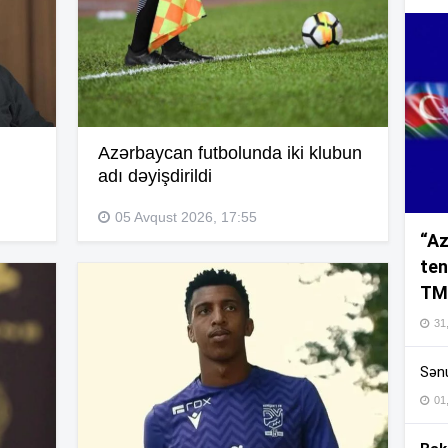
10
10
Azərbaycan futbolunda iki klubun
adı dəyişdirildi
05 Avqust 2026, 17:55
10
“Az
ten
10
TM
31,
10
Sənu
10
01