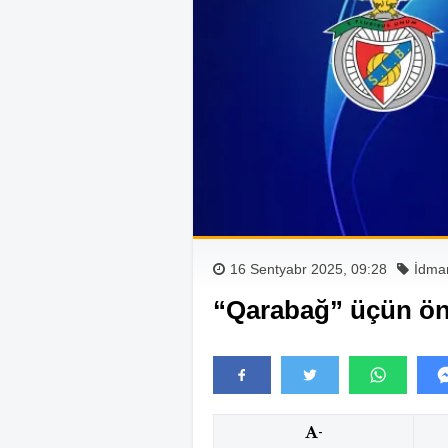
16 Sentyabr 2025, 09:28
İdma
“Qarabağ” üçün ön
-