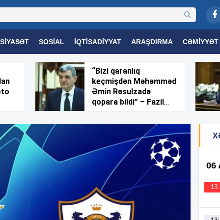
SIYASƏT
SOSIAL
İQTISADIYYAT
ARAŞDIRMA
CƏMIYYƏT
OGIYA
TƏHSIL
SAĞLAMLIQ
MARAQLI
TRIBUNA TV
“Bizi qaranlıq
dan
keçmişdən Məhəmməd
oto
Əmin Rəsulzadə
qopara bildi” – Fazil
Mustafa
X
06
13