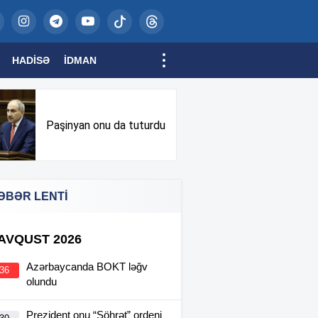
HADISƏ
İDMAN
Paşinyan onu da tuturdu
ƏBƏR LENTİ
 AVQUST 2026
Azərbaycanda BOKT ləğv
:36
olundu
Prezident onu “Şöhrət” ordeni