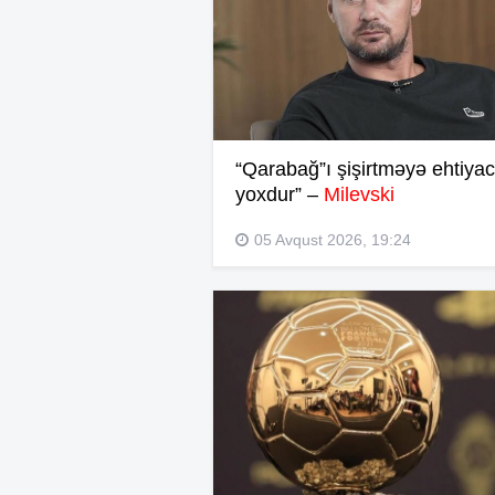
“Qarabağ”ı şişirtməyə ehtiyac
yoxdur” –
Milevski
05 Avqust 2026, 19:24