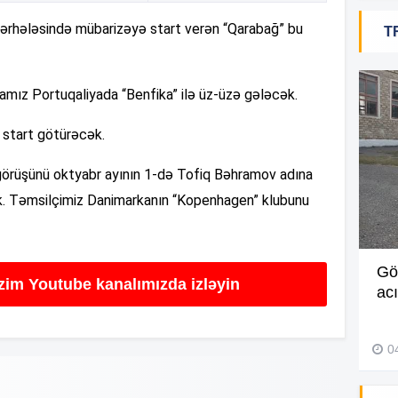
ərhələsində mübarizəyə start verən “Qarabağ” bu
T
12
amız Portuqaliyada “Benfika” ilə üz-üzə gələcək.
12
a start götürəcək.
görüşünü oktyabr ayının 1-də Tofiq Bəhramov adına
12
k. Təmsilçimiz Danimarkanın “Kopenhagen” klubunu
12
Müdir maaşa görə etiraz edən
Gö
izim Youtube kanalımızda izləyin
işçini döyüb? –
Video
ac
11
27 İyul 2026, 11:18
0
11