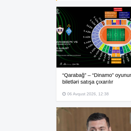
“Qarabağ” – “Dinamo” oyunu
biletləri satışa çıxarılır
06 Avqust 2026, 12:38