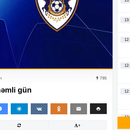
13
13
12
12
n
795
əmli gün
12
12
+