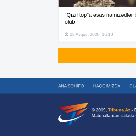
“Qızıl top”a əsas namizədlər b
olub
05 Avqust 2026, 16:13
ANA SƏHIFƏ
HAQQIMIZDA
ƏL
© 2009,
Tribuna.Az
- 
Materiallardan istifadə