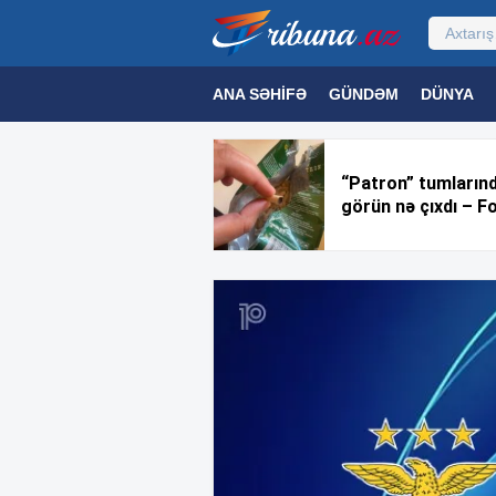
ANA SƏHIFƏ
GÜNDƏM
DÜNYA
MƏDƏNIYYƏT
MAQAZIN
TEXNOL
“Patron” tumların
görün nə çıxdı – F