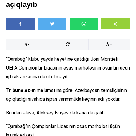
açıqlayıb
-
+
“Qarabağ” klubu yayda heyətinə qatdığı Joni Montieli
UEFA Çempionlar Liqasının əsas mərhələsinin oyunları üçün
iştirak ərizəsinə daxil etməyib.
Tribuna.az
-ın məlumatına görə, Azərbaycan təmsilçisinin
açıqladığı siyahıda ispan yarımmüdafiəçinin adı yoxdur.
Bundan əlavə, Aleksey İsayev də kənarda qalıb.
“Qarabağ”ın Çempionlar Liqasının əsas mərhələsi üçün
iştirak ərizəsi: