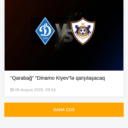
“Qarabağ” “Dinamo Kiyev”lə qarşılaşacaq
06 Avqust 2026, 09:54
DAHA ÇOX