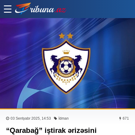
03 Sentyabr 2025, 14:53
İdman
671
“Qarabağ” iştirak ərizəsini