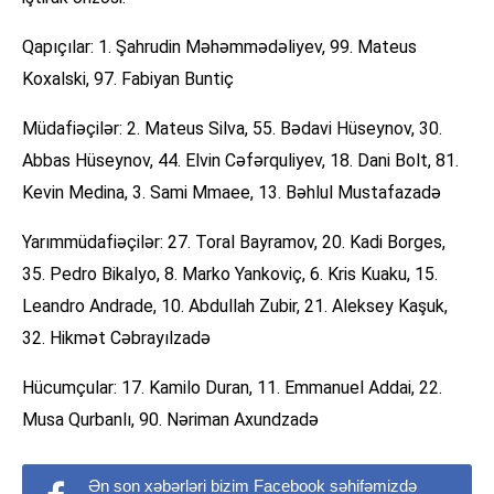
Qapıçılar: 1. Şahrudin Məhəmmədəliyev, 99. Mateus
Koxalski, 97. Fabiyan Buntiç
Müdafiəçilər: 2. Mateus Silva, 55. Bədavi Hüseynov, 30.
Abbas Hüseynov, 44. Elvin Cəfərquliyev, 18. Dani Bolt, 81.
Kevin Medina, 3. Sami Mmaee, 13. Bəhlul Mustafazadə
Yarımmüdafiəçilər: 27. Toral Bayramov, 20. Kadi Borges,
35. Pedro Bikalyo, 8. Marko Yankoviç, 6. Kris Kuaku, 15.
Leandro Andrade, 10. Abdullah Zubir, 21. Aleksey Kaşuk,
32. Hikmət Cəbrayılzadə
Hücumçular: 17. Kamilo Duran, 11. Emmanuel Addai, 22.
Musa Qurbanlı, 90. Nəriman Axundzadə
Ən son xəbərləri bizim Facebook səhifəmizdə