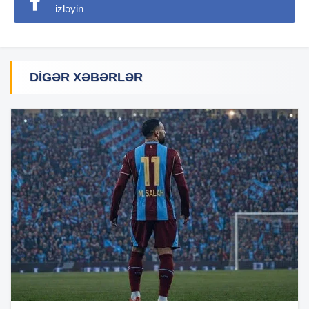
izləyin
DIGƏR XƏBƏRLƏR