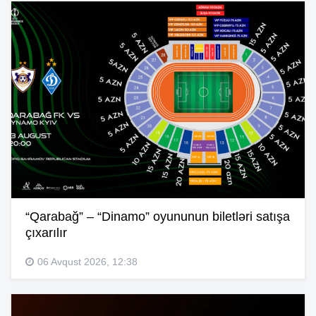
“Qarabağ” – “Dinamo” oyununun biletləri satışa
çıxarılır
06 Avqust 2026, 12:38