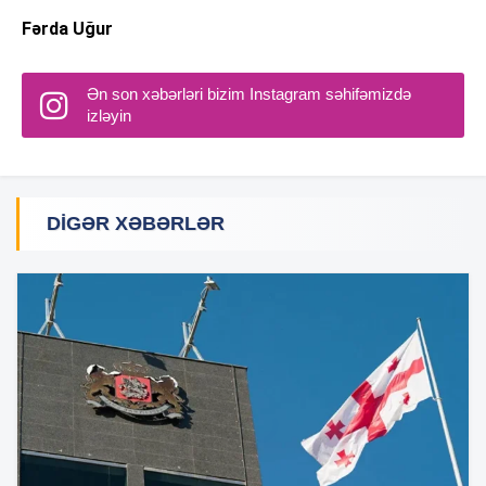
Fərda Uğur
Ən son xəbərləri bizim Instagram səhifəmizdə
izləyin
DIGƏR XƏBƏRLƏR