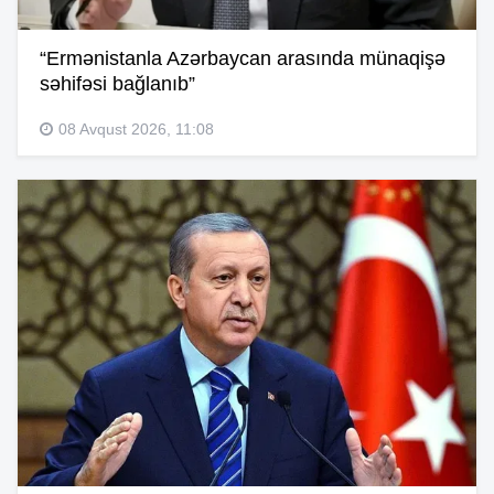
“Ermənistanla Azərbaycan arasında münaqişə
səhifəsi bağlanıb”
08 Avqust 2026, 11:08