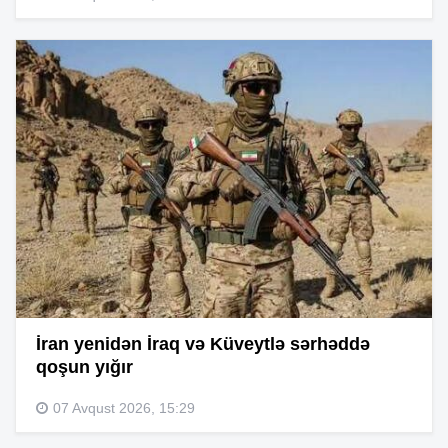
İran yenidən İraq və Küveytlə sərhəddə
qoşun yığır
07 Avqust 2026, 15:29