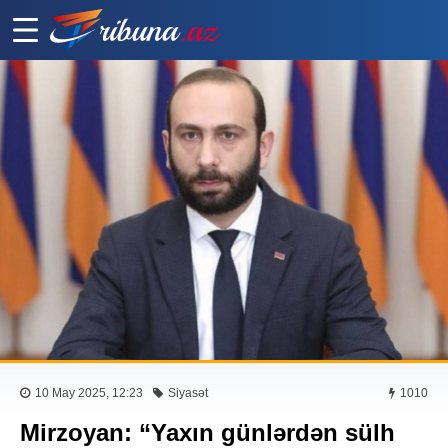
10 May 2025, 12:23
Siyasət
1010
Mirzoyan: “Yaxın günlərdən sülh