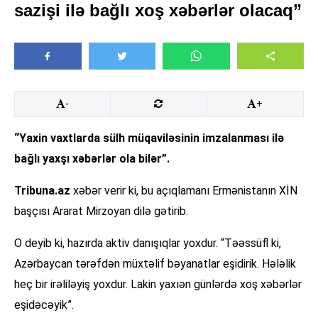
sazişi ilə bağlı xoş xəbərlər olacaq”
-
+
“Yaxin vaxtlarda sülh müqaviləsinin imzalanması ilə
bağlı yaxşı xəbərlər ola bilər”.
Tribuna.az
xəbər verir ki, bu açıqlamanı Ermənistanın XİN
başçısı Ararat Mirzoyan dilə gətirib.
O deyib ki, hazırda aktiv danışıqlar yoxdur. “Təəssüfl ki,
Azərbaycan tərəfdən müxtəlif bəyanatlar eşidirik. Hələlik
heç bir irəliləyiş yoxdur. Lakin yaxıən günlərdə xoş xəbərlər
eşidəcəyik”.