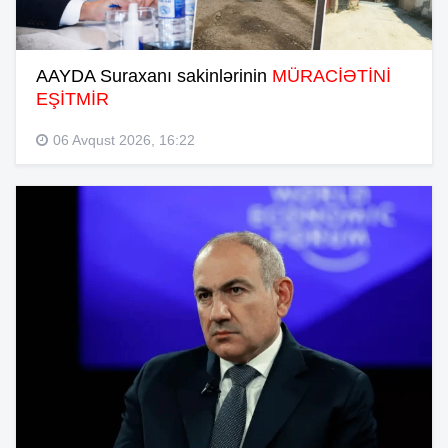
AAYDA Suraxanı sakinlərinin
MÜRACİƏTİNİ
EŞİTMİR
06 Avqust 2026, 16:22