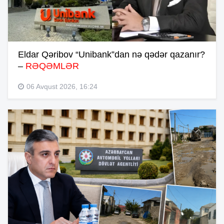
Eldar Qəribov “Unibank”dan nə qədər qazanır?
–
RƏQƏMLƏR
06 Avqust 2026, 16:24