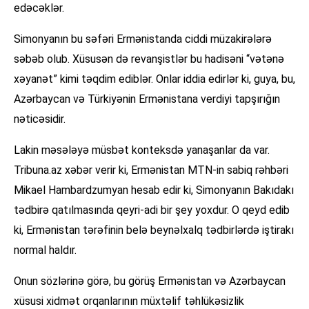
edəcəklər.
Simonyanın bu səfəri Ermənistanda ciddi müzakirələrə
səbəb olub. Xüsusən də revanşistlər bu hadisəni “vətənə
xəyanət” kimi təqdim ediblər. Onlar iddia edirlər ki, guya, bu,
Azərbaycan və Türkiyənin Ermənistana verdiyi tapşırığın
nəticəsidir.
Lakin məsələyə müsbət konteksdə yanaşanlar da var.
Tribuna.az xəbər verir ki, Ermənistan MTN-in sabiq rəhbəri
Mikael Hambardzumyan hesab edir ki, Simonyanın Bakıdakı
tədbirə qatılmasında qeyri-adi bir şey yoxdur. O qeyd edib
ki, Ermənistan tərəfinin belə beynəlxalq tədbirlərdə iştirakı
normal haldır.
Onun sözlərinə görə, bu görüş Ermənistan və Azərbaycan
xüsusi xidmət orqanlarının müxtəlif təhlükəsizlik