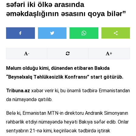
səfəri iki ölkə arasında
əməkdaşlığının əsasını qoya bilər”
-
+
Məlum olduğu kimi, dünəndən etibarən Bakıda
“Beynəlxalq Təhlükəsizlik Konfransı” start götürüb.
Tribuna.az
xəbər verir ki, bu önəmli tədbirə Ermənistandan
da nümayəndə qatılıb.
Belə ki, Ermənistan MTN-in direktoru Andranik Simonyanın
rəhbərlik etdiyi nümayəndə heyəti Bakıya səfər edib. Onlar
sentyabrın 21-nə kimi, keçiriləcək tədbirdə iştirak