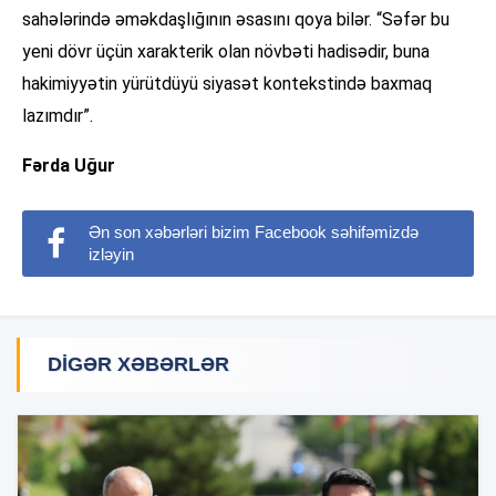
sahələrində əməkdaşlığının əsasını qoya bilər. “Səfər bu
yeni dövr üçün xarakterik olan növbəti hadisədir, buna
hakimiyyətin yürütdüyü siyasət kontekstində baxmaq
lazımdır”.
Fərda Uğur
Ən son xəbərləri bizim Facebook səhifəmizdə
izləyin
DIGƏR XƏBƏRLƏR