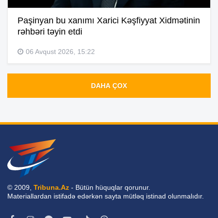
Paşinyan bu xanımı Xarici Kəşfiyyat Xidmətinin
rəhbəri təyin etdi
06 Avqust 2026, 15:22
DAHA ÇOX
© 2009,
Tribuna.Az
- Bütün hüquqlar qorunur.
Materiallardan istifadə edərkən sayta mütləq istinad olunmalıdır.