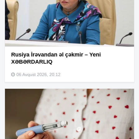
Rusiya İrəvandan əl çəkmir – Yeni
XƏBƏRDARLIQ
06 Avqust 2026, 20:12