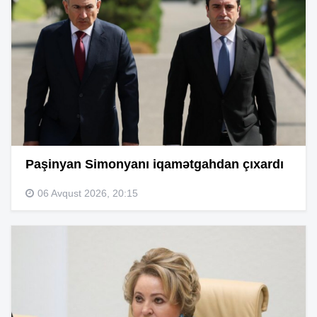
Paşinyan Simonyanı iqamətgahdan çıxardı
06 Avqust 2026, 20:15