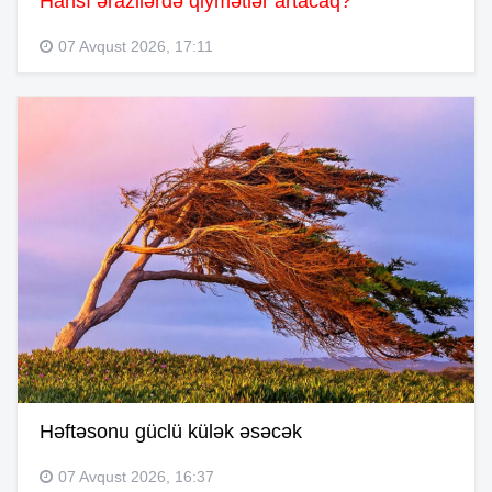
Hansı ərazilərdə qiymətlər artacaq?
07 Avqust 2026, 17:11
Həftəsonu güclü külək əsəcək
07 Avqust 2026, 16:37