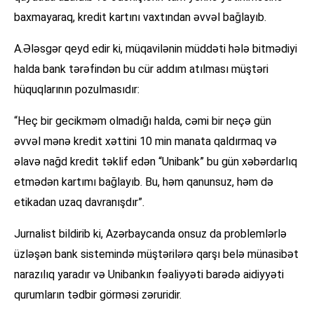
baxmayaraq, kredit kartını vaxtından əvvəl bağlayıb.
A.Ələsgər qeyd edir ki, müqavilənin müddəti hələ bitmədiyi
halda bank tərəfindən bu cür addım atılması müştəri
hüquqlarının pozulmasıdır:
“Heç bir gecikməm olmadığı halda, cəmi bir neçə gün
əvvəl mənə kredit xəttini 10 min manata qaldırmaq və
əlavə nağd kredit təklif edən “Unibank” bu gün xəbərdarlıq
etmədən kartımı bağlayıb. Bu, həm qanunsuz, həm də
etikadan uzaq davranışdır”.
Jurnalist bildirib ki, Azərbaycanda onsuz da problemlərlə
üzləşən bank sistemində müştərilərə qarşı belə münasibət
narazılıq yaradır və Unibankın fəaliyyəti barədə aidiyyəti
qurumların tədbir görməsi zəruridir.