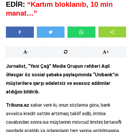
EDİR:
“Kartım bloklanıb, 10 min
manat…”
-
+
Jurnalist, “Yeni Çağ” Media Qrupun rəhbəri Aqil
Ələsgər öz sosial şəbəkə paylaşımında “Unibank”ın
müştərilərə qarşı ədalətsiz və əsassız addımlar
atdığını bildirib.
Tribuna.az
xəbər verir ki, onun sözlərinə görə, bank
əvvəlcə kredit xəttini artırmaq təklif edib, imtina
cavabından sonra isə müştərinin mövcud limitini birtərəfli
qaydada azaldıb və ödənişlərin tam yerinə yetirilməsinə