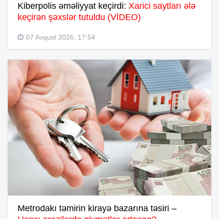
Kiberpolis əməliyyat keçirdi:
Xarici saytları ələ
keçirən şəxslər tutuldu (VİDEO)
07 Avqust 2026, 17:54
Metrodakı təmirin kirayə bazarına təsiri –