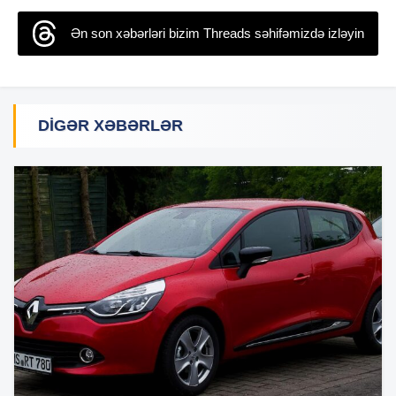
Ən son xəbərləri bizim Threads səhifəmizdə izləyin
DIGƏR XƏBƏRLƏR