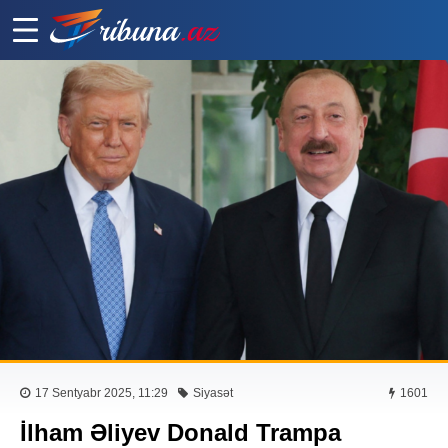
17 Sentyabr 2025, 11:29
Siyasət
1601
İlham Əliyev Donald Trampa