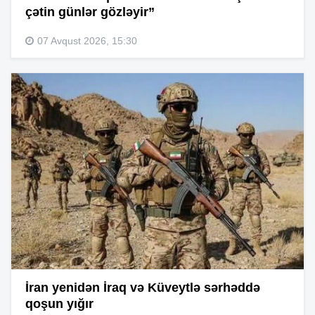
çətin günlər gözləyir”
07 Avqust 2026, 15:30
İran yenidən İraq və Küveytlə sərhəddə
qoşun yığır