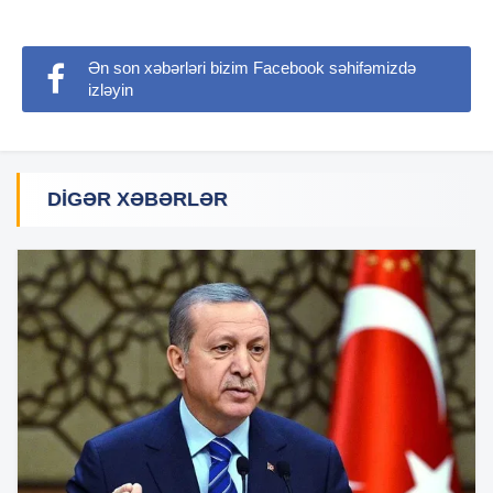
Ən son xəbərləri bizim Facebook səhifəmizdə
izləyin
DIGƏR XƏBƏRLƏR