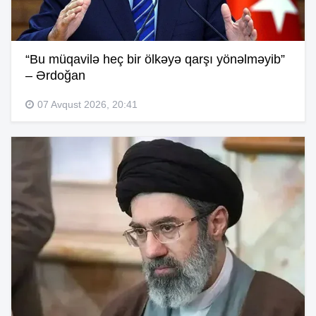
“Bu müqavilə heç bir ölkəyə qarşı yönəlməyib”
– Ərdoğan
07 Avqust 2026, 20:41