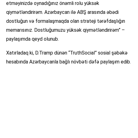
etməyinizdə oynadığınız önəmli rolu yüksək
qiymətləndirirəm. Azərbaycan ilə ABŞ arasında əbədi
dostluğun və formalaşmaqda olan strateji tərəfdaşlığın
memarısınız. Dostluğumuzu yüksək qiymətləndirirəm” –
paylaşımda qeyd olunub.
Xatırladaq ki, D.Tramp dünən “TruthSocial” sosial şəbəkə
hesabında Azərbaycanla bağlı növbəti dəfə paylaşım edib.