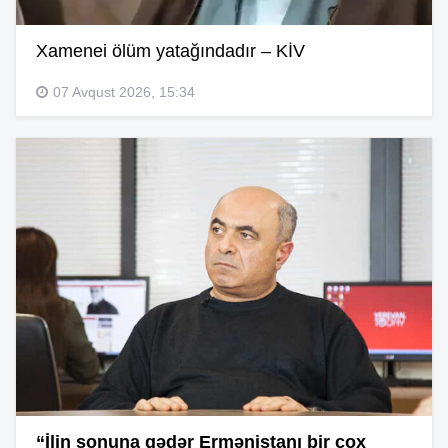
Xamenei ölüm yatağındadır – KİV
07 Avqust 2026, 15:34
“İlin sonuna qədər Ermənistanı bir çox