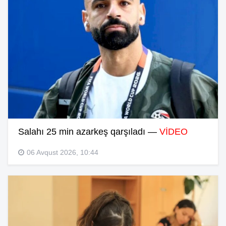
Salahı 25 min azarkeş qarşıladı —
VİDEO
06 Avqust 2026, 10:44