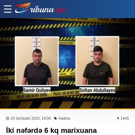
20 Sentyabr 2025, 16:06
Hadisə
1445
İki nəfərdə 6 kq marixuana