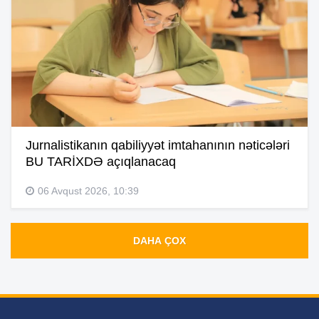
Jurnalistikanın qabiliyyət imtahanının nəticələri
BU TARİXDƏ açıqlanacaq
06 Avqust 2026, 10:39
DAHA ÇOX