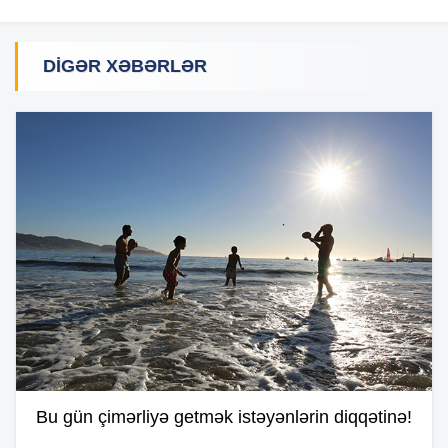
DIGƏR XƏBƏRLƏR
Bu gün çimərliyə getmək istəyənlərin diqqətinə!