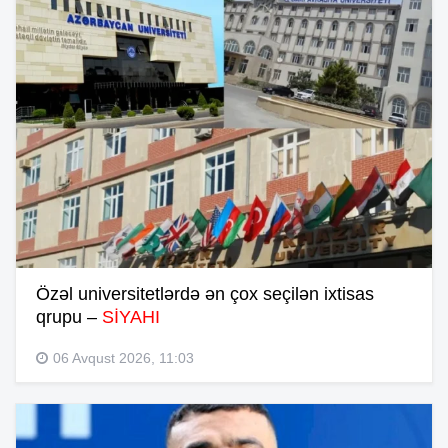
Özəl universitetlərdə ən çox seçilən ixtisas
qrupu –
SİYAHI
06 Avqust 2026, 11:03