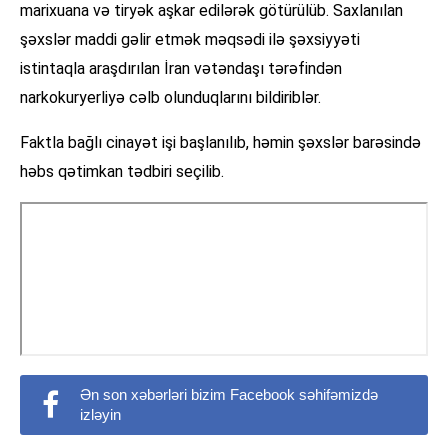
marixuana və tiryək aşkar edilərək götürülüb. Saxlanılan
şəxslər maddi gəlir etmək məqsədi ilə şəxsiyyəti
istintaqla araşdırılan İran vətəndaşı tərəfindən
narkokuryerliyə cəlb olunduqlarını bildiriblər.
Faktla bağlı cinayət işi başlanılıb, həmin şəxslər barəsində
həbs qətimkan tədbiri seçilib.
Ən son xəbərləri bizim Facebook səhifəmizdə
izləyin