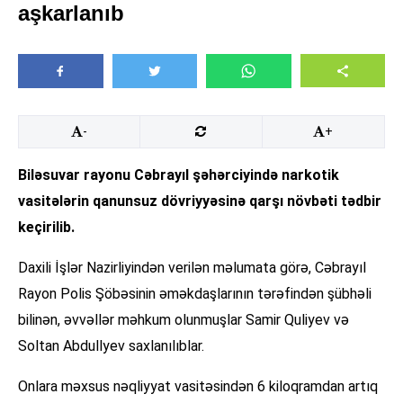
aşkarlanıb
-
+
Biləsuvar rayonu Cəbrayıl şəhərciyində narkotik
vasitələrin qanunsuz dövriyyəsinə qarşı növbəti tədbir
keçirilib.
Daxili İşlər Nazirliyindən verilən məlumata görə, Cəbrayıl
Rayon Polis Şöbəsinin əməkdaşlarının tərəfindən şübhəli
bilinən, əvvəllər məhkum olunmuşlar Samir Quliyev və
Soltan Abdullyev saxlanılıblar.
Onlara məxsus nəqliyyat vasitəsindən 6 kiloqramdan artıq