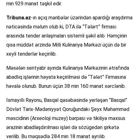
min 929 manat təşkil edir.
Tribuna.az
-ın açıq mənbələr üzərindən apardığı araşdırma
nəticəsində məlum olub ki, DTA ilə “Tələrt” firması
arasında tender anlaşmaları sistemli şəkil alıb. Həmçinin
qısa müddət ərzində Milli Kulinariya Mərkəzi üçün də bir
xeyli tenderlər keçirilib.
Məsələn sentyabr ayında Kulinariya Mərkəzinin ətrafında
abadlıq işlərinin həyata keçirilməsi də “Tələt” Firmasına
həvalə olunub. Bunun üçün 38 min 160 manat xərclənib.
İsmayıllı Rayonu, Basqal qəsəbəsində yerləşən “Basqal”
Dövlət Tarix-Mədəniyyət Qoruğundakı Şeyx Məhəmməd
məscidinin (Arxeoloji muzey) bərpası və tikiliyə məxsus
ərazinin abadlaşdırılması işləri də sözügedən şirkətə
verilib. Bu məqsədlə 284 min 18 manat ayrılıb.