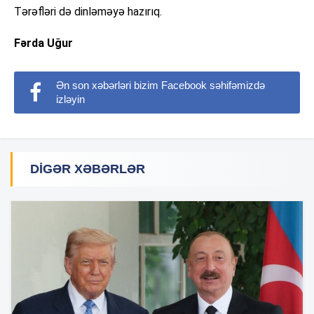
Tərəfləri də dinləməyə hazırıq.
Fərda Uğur
Ən son xəbərləri bizim Facebook səhifəmizdə
izləyin
DIGƏR XƏBƏRLƏR