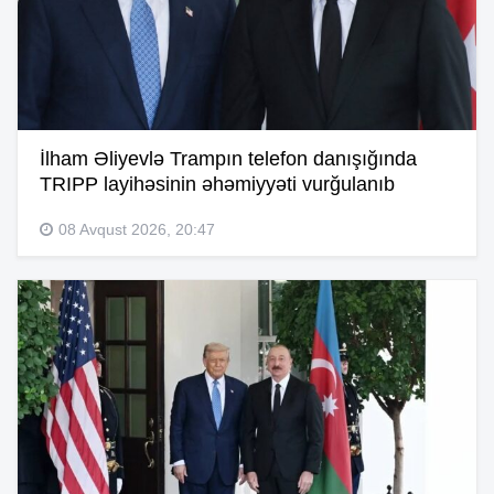
İlham Əliyevlə Trampın telefon danışığında
TRIPP layihəsinin əhəmiyyəti vurğulanıb
08 Avqust 2026, 20:47