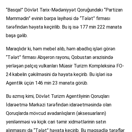
“Basqal” Dövlət Tarix-Mədəniyyət Qoruğundakı “Partizan
Məmmədin” evinin bərpa layihəsi də “Tələt” firması
tərəfindən həyata keçirilib. Bu iş isə 177 min 222 manata
başa gəlib.
Maraqlıdır ki, həm mebel alıb, həm abadlıq işləri görən
“Tələt” firması Abşeron rayonu, Qobustan ərazisində
yerləşən palçıq vulkanları Müasir Turizm Kompleksinə FO-
24 kabelin çəkilməsini də həyata keçirib. Bu işləri isə
Agentlik üçün 146 min 23 manata görüb.
Bu azmış kimi, Dövlət Turizm Agentliyinin Qoruqları
İdarəetmə Mərkəzi tərəfindən idarəetməsində olan
Qoruqlarda mövcud avadanlıqların (aksesuarların)
yenilənməsi və kiçik cari təmir xidmətlərinin satın
alınmasını da “Tələt” həyata keçirib. Bu məqsədlə tərəflər