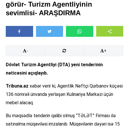
görür- Turizm Agentliyinin
sevimlisi- ARAŞDIRMA
-
+
Dövlət Turizm Agentliyi (DTA) yeni tenderinin
nəticəsini açıqlayıb.
Tribuna.az
xəbər verir ki, Agentlik Neftçi Qurbanov küçəsi
136 nömrəli ünvanda yerləşən Kulinariya Mərkəzi üçün
mebel alacaq.
Bu məqsədlə tenderin qalibi olmuş “TƏLƏT” Firması ilə
satınalma müqaviləsi imzalanıb. Müqavilənin dəyəri isə 15