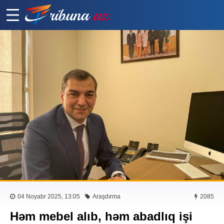
04 Noyabr 2025, 13:05
Araşdırma
2085
Həm mebel alıb, həm abadlıq işi