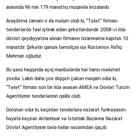
arasında 96 min 179 manatlıq müqavilə imzalanıb.
Araşdırma zamanı o da məlum olub ki, “Tələt” firması
tenderlərdə fəal iştirak edən şirkətlərdəndir. 2008-ci ildə
dövlət qeydiyyatına alınan firmanın nizamnamə kapitalı 10
manatdır. Şirkətin qanuni təmsilçisi isə Rüstəmov Rafiq
Mehman oğludur.
Bu şəxs haqqında açıq mənbələrdə hər hansı məlumat
yoxdur. Lakin daha çox diqqəti çəkən məqam odur ki,
“Tələt” firması son bir ildə əsasən AMEA və Dövlət Turizm
Agentliyinin tenderlərinin qalibi olub.
Görünən odur ki, keçirilən tenderlərə nəzarət funksiyasını
həyata keçirən Antiinhisar və İstehlak Bazarına Nəzarət
Dövlət Agentliyinin belə hallar nəzərindən qaçıb.