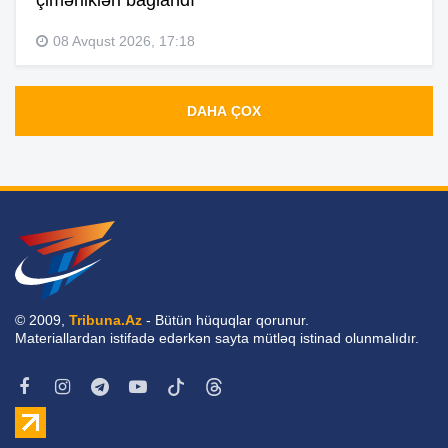
çimərlikləri bağlandı
08 Avqust 2026, 17:18
DAHA ÇOX
© 2009,
Tribuna.Az
- Bütün hüquqlar qorunur.
Materiallardan istifadə edərkən sayta mütləq istinad olunmalıdır.