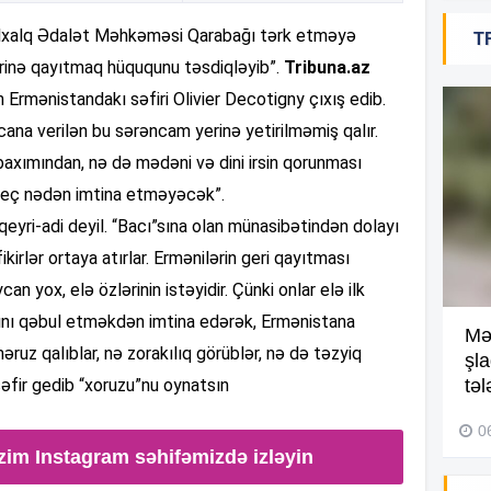
əlxalq Ədalət Məhkəməsi Qarabağı tərk etməyə
T
18
ərinə qayıtmaq hüququnu təsdiqləyib”.
Tribuna.az
ın Ermənistandakı səfiri Olivier Decotigny çıxış edib.
ycana verilən bu sərəncam yerinə yetirilməmiş qalır.
18
axımından, nə də mədəni və dini irsin qorunması
heç nədən imtina etməyəcək”.
 qeyri-adi deyil. “Bacı”sına olan münasibətindən dolayı
18
kirlər ortaya atırlar. Ermənilərin geri qayıtması
n yox, elə özlərinin istəyidir. Çünki onlar elə ilk
nı qəbul etməkdən imtina edərək, Ermənistana
Kompleksdə faciə: 2 yaşlı
Mə
17
uz qalıblar, nə zorakılıq görüblər, nə də təzyiq
uşaq hovuzda boğuldu –
şl
z səfir gedib “xoruzu”nu oynatsın
Video
təl
29 İyul 2026, 16:21
0
17
zim Instagram səhifəmizdə izləyin