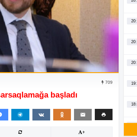
20
20
20
20
709
19
 sarsaqlamağa başladı
18
18
+