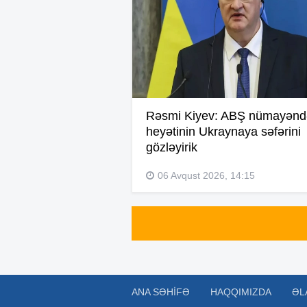
Rəsmi Kiyev: ABŞ nümayənd
heyətinin Ukraynaya səfərini
gözləyirik
06 Avqust 2026, 14:15
ANA SƏHIFƏ
HAQQIMIZDA
ƏL