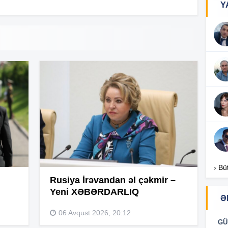
Y
16
16
16
16
› Bü
Rusiya İrəvandan əl çəkmir –
Yeni XƏBƏRDARLIQ
Ə
06 Avqust 2026, 20:12
16
GÜ