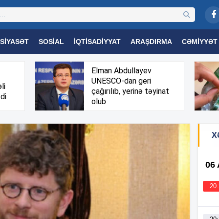
SIYASƏT
SOSIAL
İQTISADIYYAT
ARAŞDIRMA
CƏMIYYƏT
OGIYA
TƏHSIL
SAĞLAMLIQ
MARAQLI
TRIBUNA TV
Elman Abdullayev
UNESCO-dan geri
li
çağırılıb, yerinə təyinat
di
olub
X
06
20