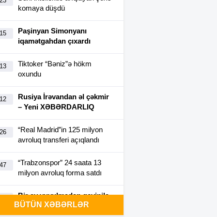
:23
komaya düşdü
Paşinyan Simonyanı
:15
iqamətgahdan çıxardı
Tiktoker “Bəniz”ə hökm
:13
oxundu
Rusiya İrəvandan əl çəkmir
:12
– Yeni XƏBƏRDARLIQ
“Real Madrid”in 125 milyon
:26
avroluq transferi açıqlandı
“Trabzonspor” 24 saata 13
:47
milyon avroluq forma satdı
Bir ay yuyulmadan geyinilə
:40
BÜTÜN XƏBƏRLƏR
bilən futbolka yaradıldı-
FOTO