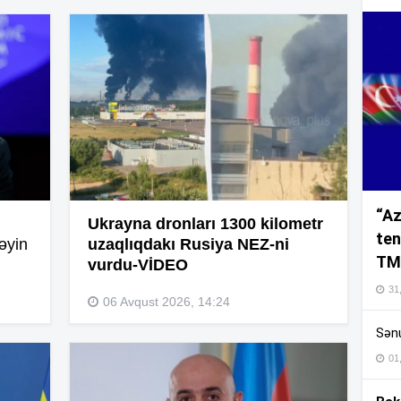
16
16
“Az
16
Ukrayna dronları 1300 kilometr
ten
əyin
uzaqlıqdakı Rusiya NEZ-ni
TM
vurdu-VİDEO
16
31,
06 Avqust 2026, 14:24
Sənu
16
01
16