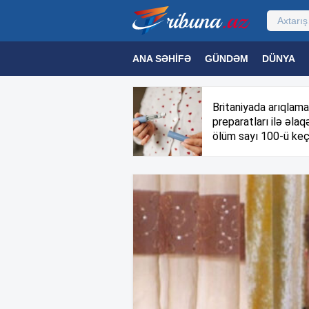
ANA SƏHIFƏ
GÜNDƏM
DÜNYA
MƏDƏNIYYƏT
MAQAZIN
TEXNOL
Britaniyada arıqlama
preparatları ilə əlaqə
ölüm sayı 100-ü keç