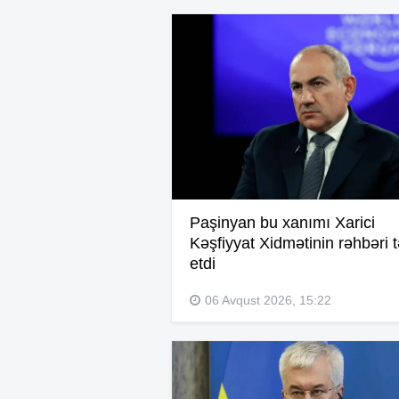
Paşinyan bu xanımı Xarici
Kəşfiyyat Xidmətinin rəhbəri t
etdi
06 Avqust 2026, 15:22