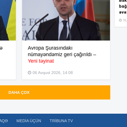
Bakı
bağ
əvə
15
31,
15
ə
Avropa Şurasındakı
nümayəndəmiz geri çağırıldı –
Yeni təyinat
15
06 Avqust 2026, 14:08
15
DAHA ÇOX
15
AQƏ
MEDIA ÜÇÜN
TRIBUNA TV