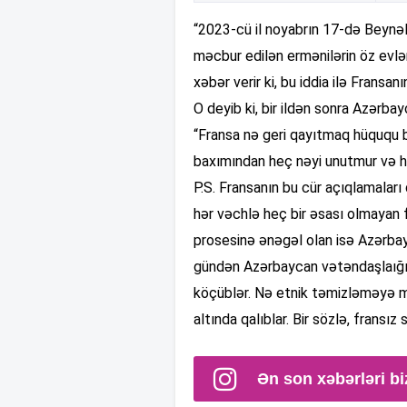
“2023-cü il noyabrın 17-də Beyn
məcbur edilən ermənilərin öz evl
xəbər verir ki, bu iddia ilə Fransan
O deyib ki, bir ildən sonra Azərba
“Fransa nə geri qayıtmaq hüququ b
baxımından heç nəyi unutmur və 
P.S. Fransanın bu cür açıqlamaları
hər vəchlə heç bir əsası olmayan fi
prosesinə ənəgəl olan isə Azərbayca
gündən Azərbaycan vətəndaşlaığı
köçüblər. Nə etnik təmizləməyə mər
altında qalıblar. Bir sözlə, fransı
Ən son xəbərləri bi