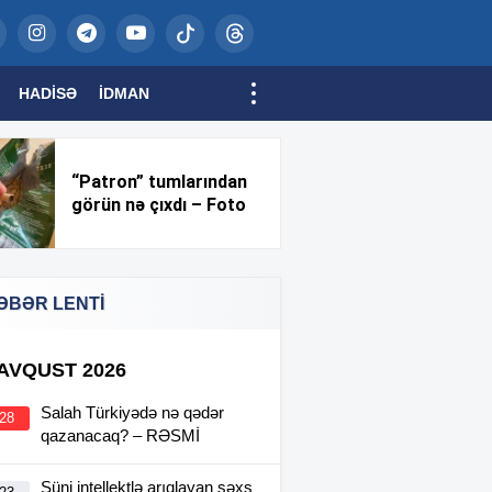
HADISƏ
İDMAN
“Patron” tumlarından
görün nə çıxdı – Foto
ƏBƏR LENTİ
 AVQUST 2026
Salah Türkiyədə nə qədər
:28
qazanacaq? – RƏSMİ
Süni intellektlə arıqlayan şəxs