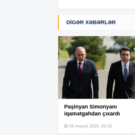
DIGƏR XƏBƏRLƏR
Paşinyan Simonyanı
iqamətgahdan çıxardı
06 Avqust 2026, 20:15