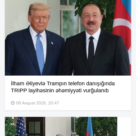
İlham Əliyevlə Trampın telefon danışığında
TRIPP layihəsinin əhəmiyyəti vurğulanıb
08 Avqust 2026, 20:47