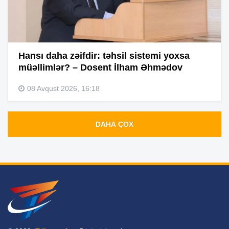
Hansı daha zəifdir: təhsil sistemi yoxsa
müəllimlər? – Dosent İlham Əhmədov
08 Avqust 2026, 16:18
DAHA ÇOX