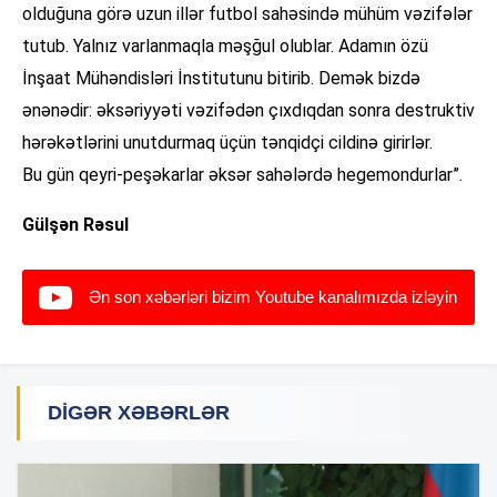
olduğuna görə uzun illər futbol sahəsində mühüm vəzifələr
tutub. Yalnız varlanmaqla məşğul olublar. Adamın özü
İnşaat Mühəndisləri İnstitutunu bitirib. Demək bizdə
ənənədir: əksəriyyəti vəzifədən çıxdıqdan sonra destruktiv
hərəkətlərini unutdurmaq üçün tənqidçi cildinə girirlər.
Bu gün qeyri-peşəkarlar əksər sahələrdə hegemondurlar”.
Gülşən Rəsul
Ən son xəbərləri bizim Youtube kanalımızda izləyin
DIGƏR XƏBƏRLƏR