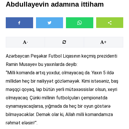
Abdullayevin adamına ittiham
-
+
Azərbaycan Peşəkar Futbol Liqasının keçmiş prezidenti
Ramin Musayev bu yaxınlarda deyib:
“Milli komanda artıq yoxdur, olmayacaq da. Yaxın 5 ildə
millidən heç bir nailiyyət gözləməyək. Kimi istəsəniz, baş
məşqçi qoyaq, lap bütün yerli mütəxəssislər olsun, xeyri
olmayacaq. Çünki millinin futbolçuları çempionatda
oynamayacaqlarsa, yığmada da heç bir oyun göstərə
bilməyəcəklər. Demək olar ki, Allah milli komandamıza
rəhmət eləsin!”.