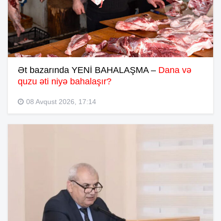
Ət bazarında YENİ BAHALAŞMA –
Dana və
quzu əti niyə bahalaşır?
08 Avqust 2026, 17:14