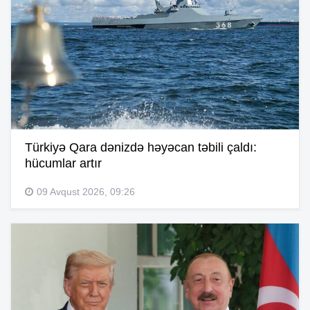
Türkiyə Qara dənizdə həyəcan təbili çaldı:
hücumlar artır
09 Avqust 2026, 09:26