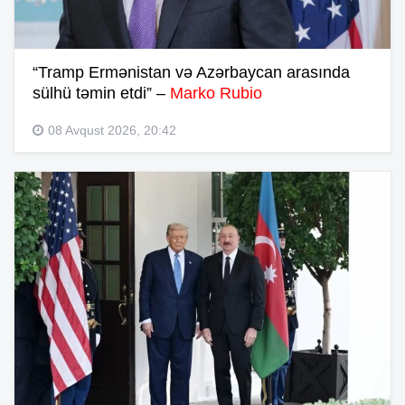
“Tramp Ermənistan və Azərbaycan arasında
sülhü təmin etdi” –
Marko Rubio
08 Avqust 2026, 20:42