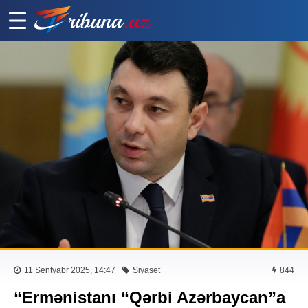
11 Sentyabr 2025, 14:47
Siyasət
844
“Ermənistanı “Qərbi Azərbaycan”a