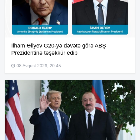
İlham Əliyev G20-yə dəvətə görə ABŞ
Prezidentinə təşəkkür edib
08 Avqust 2026, 20:45