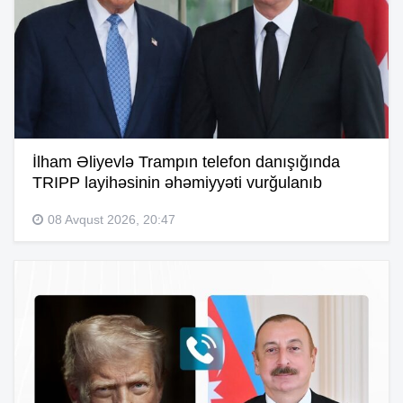
İlham Əliyevlə Trampın telefon danışığında
TRIPP layihəsinin əhəmiyyəti vurğulanıb
08 Avqust 2026, 20:47