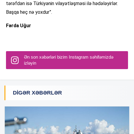
tərəfdən isə Türkiyənin vilayətləşməsi ilə hədələyirlər.
Başqa heç nə yoxdur”.
Fərda Uğur
Ən son xəbərləri bizim Instagram səhifəmizdə
izləyin
DIGƏR XƏBƏRLƏR