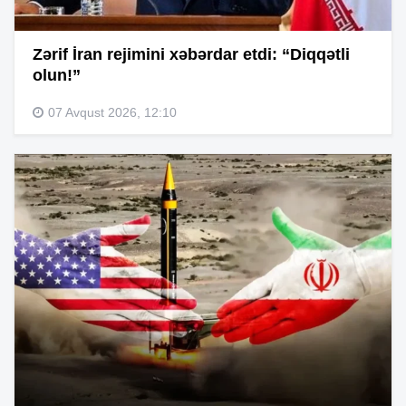
Zərif İran rejimini xəbərdar etdi: “Diqqətli
olun!”
07 Avqust 2026, 12:10