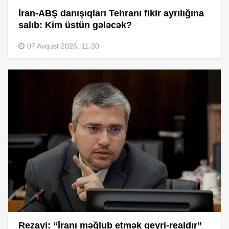
İran-ABŞ danışıqları Tehranı fikir ayrılığına
salıb: Kim üstün gələcək?
07 Avqust 2026, 11:30
Rezayi: “İranı məğlub etmək qeyri-realdır”