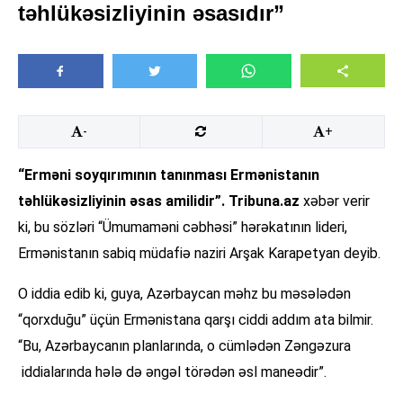
təhlükəsizliyinin əsasıdır”
-
+
“Erməni soyqırımının tanınması Ermənistanın
təhlükəsizliyinin əsas amilidir”.
Tribuna.az
xəbər verir
ki, bu sözləri “Ümumaməni cəbhəsi” hərəkatının lideri,
Ermənistanın sabiq müdafiə naziri Arşak Karapetyan deyib.
O iddia edib ki, guya, Azərbaycan məhz bu məsələdən
“qorxduğu” üçün Ermənistana qarşı ciddi addım ata bilmir.
“Bu, Azərbaycanın planlarında, o cümlədən Zəngəzura
iddialarında hələ də əngəl törədən əsl maneədir”.