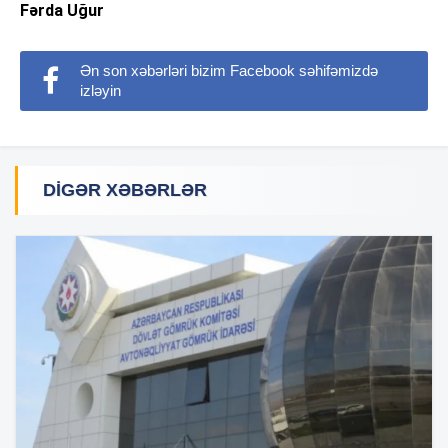
Fərda Uğur
Ən son xəbərləri bizim Facebook səhifəmizdə
izləyin
DIGƏR XƏBƏRLƏR