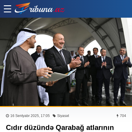
16 Sentyabr 2025, 17:05
Siyasət
704
Cıdır düzündə Qarabağ atlarının