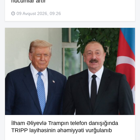
hücumlar artır
09 Avqust 2026, 09:26
İlham Əliyevlə Trampın telefon danışığında
TRIPP layihəsinin əhəmiyyəti vurğulanıb