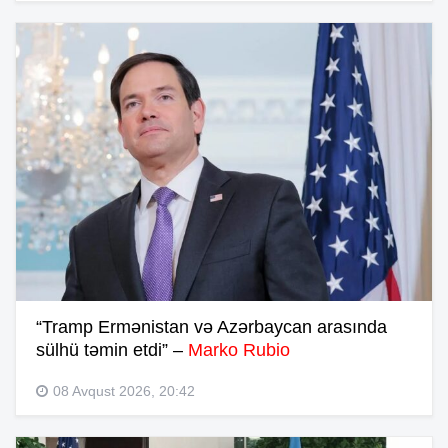
“Tramp Ermənistan və Azərbaycan arasında
sülhü təmin etdi” –
Marko Rubio
08 Avqust 2026, 20:42