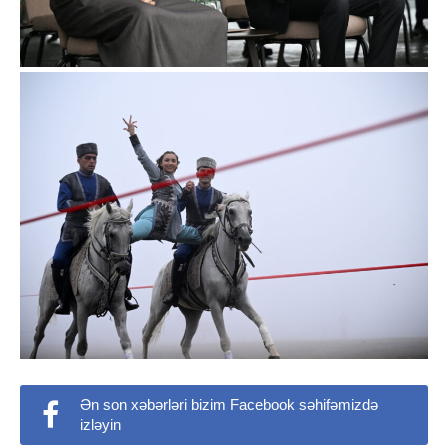
Ən son xəbərləri bizim Facebook səhifəmizdə
izləyin