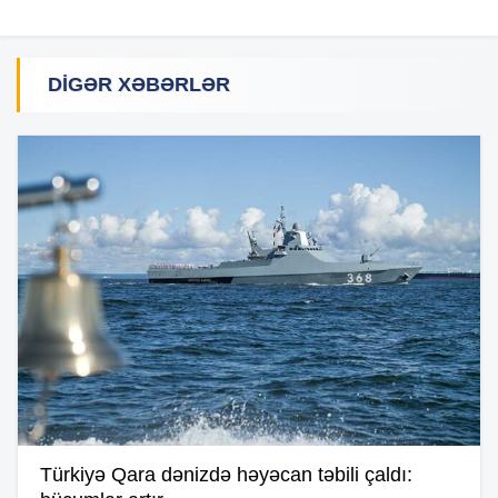
DIGƏR XƏBƏRLƏR
Türkiyə Qara dənizdə həyəcan təbili çaldı: