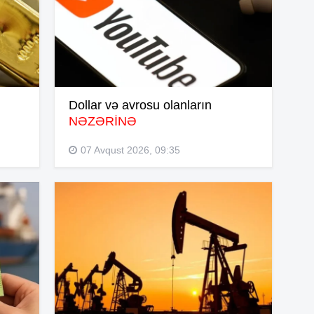
16
16
Dollar və avrosu olanların
16
NƏZƏRİNƏ
07 Avqust 2026, 09:35
15
15
15