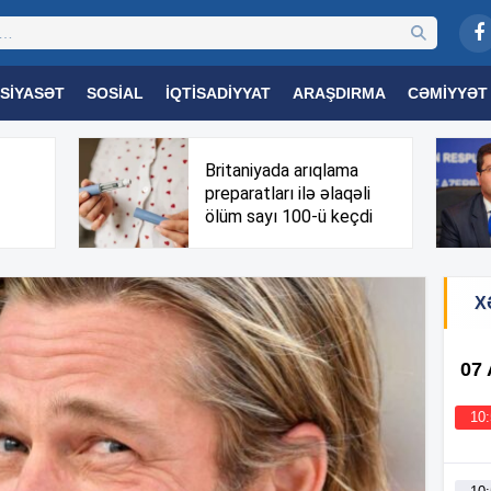
SIYASƏT
SOSIAL
İQTISADIYYAT
ARAŞDIRMA
CƏMIYYƏT
OGIYA
TƏHSIL
SAĞLAMLIQ
MARAQLI
TRIBUNA TV
Britaniyada arıqlama
preparatları ilə əlaqəli
ölüm sayı 100-ü keçdi
X
07
10