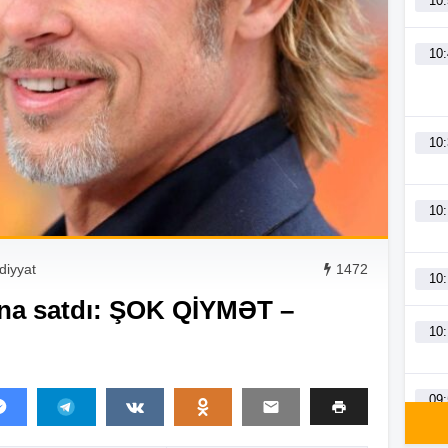
10
10
10
10
adiyyat
1472
10
 ona satdı: ŞOK QİYMƏT –
10
09