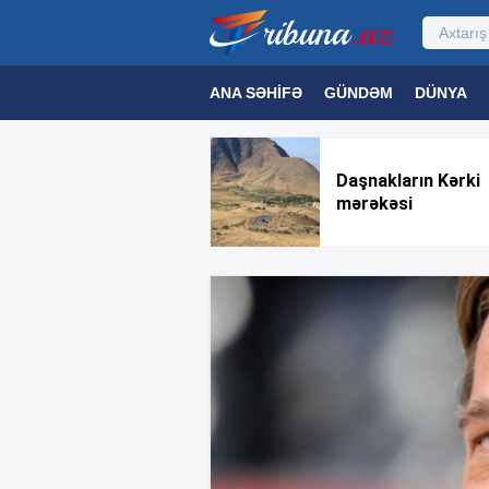
ANA SƏHIFƏ
GÜNDƏM
DÜNYA
MƏDƏNIYYƏT
MAQAZIN
TEXNOL
Daşnakların Kərki
mərəkəsi