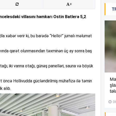
+
T
09
ncelesdəki villasını həmkarı Ostin Batlerə 5,2
09
la xəbər verir ki, bu barədə “Hello!” jurnalı məlumat
n ayında qarət olunmasından təxminən üç ay sonra baş
09
ağı, iki vanna otağı, günəş panelləri, sauna və böyük
09
Kompleksdə faciə: 2 yaşlı
Mə
t öncə Hollivudda gücləndirilmiş mühafizə ilə təmin
uşaq hovuzda boğuldu –
şl
k alıb.
Video
təl
09
29 İyul 2026, 16:21
0
09