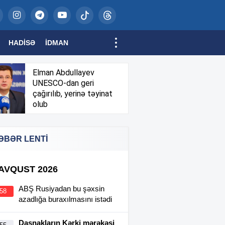
HADISƏ
İDMAN
Elman Abdullayev
UNESCO-dan geri
çağırılıb, yerinə təyinat
olub
ƏBƏR LENTİ
 AVQUST 2026
ABŞ Rusiyadan bu şəxsin
:58
azadlığa buraxılmasını istədi
Daşnakların Kərki mərəkəsi