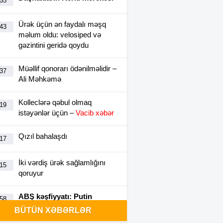
:55
Ürək üçün ən faydalı məşq
:43
məlum oldu: velosiped və
gəzintini geridə qoydu
Müəllif qonorarı ödənilməlidir –
:37
Ali Məhkəmə
Kolleclərə qəbul olmaq
:19
istəyənlər üçün –
Vacib xəbər
Qızıl bahalaşdı
:17
İki vərdiş ürək sağlamlığını
:15
qoruyur
ABŞ kəşfiyyatı: Putin
:58
NATO-ya bu payızdan
BÜTÜN XƏBƏRLƏR
hücum edə bilər