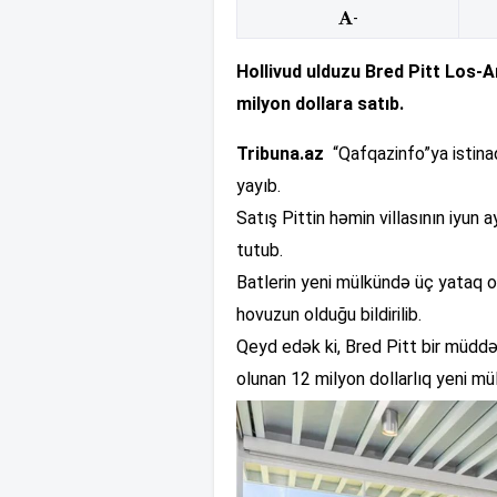
-
Hollivud ulduzu Bred Pitt Los-A
milyon dollara satıb.
Tribuna.az
“Qafqazinfo”ya istinad
yayıb.
Satış Pittin həmin villasının iyu
tutub.
Batlerin yeni mülkündə üç yataq ot
hovuzun olduğu bildirilib.
Qeyd edək ki, Bred Pitt bir müddə
olunan 12 milyon dollarlıq yeni mül