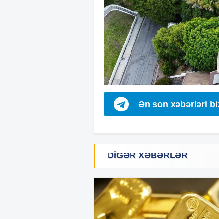
Ən son xəbərləri b
DIGƏR XƏBƏRLƏR