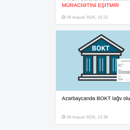
MÜRACİƏTİNİ EŞİTMİR
06 Avqust 2026, 16:22
Azərbaycanda BOKT ləğv ol
06 Avqust 2026, 13:36