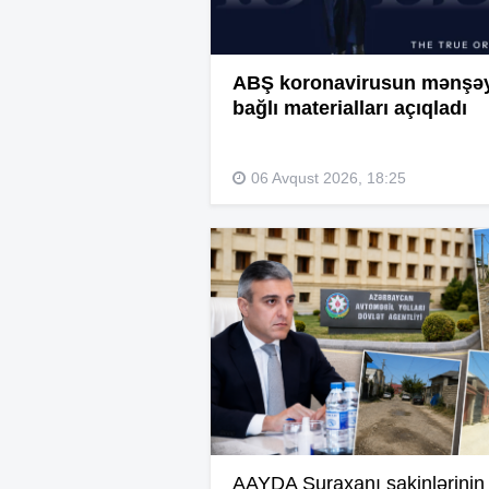
ABŞ koronavirusun mənşəyi
bağlı materialları açıqladı
06 Avqust 2026, 18:25
AAYDA Suraxanı sakinlərinin