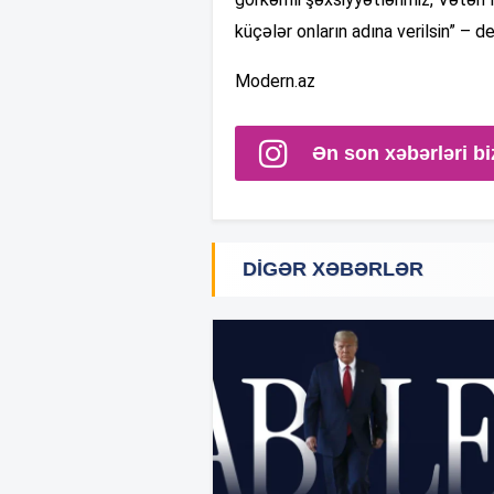
küçələr onların adına verilsin” – d
Modern.az
Ən son xəbərləri bi
DIGƏR XƏBƏRLƏR