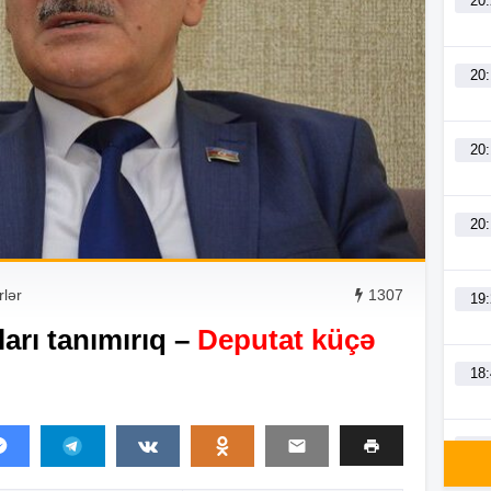
20
20
20
20
lər
1307
19
rı tanımırıq –
Deputat küçə
18
18