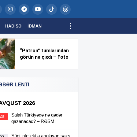
HADISƏ
İDMAN
“Patron” tumlarından
görün nə çıxdı – Foto
ƏBƏR LENTİ
 AVQUST 2026
Salah Türkiyədə nə qədər
:28
qazanacaq? – RƏSMİ
Süni intellektlə arıqlayan şəxs