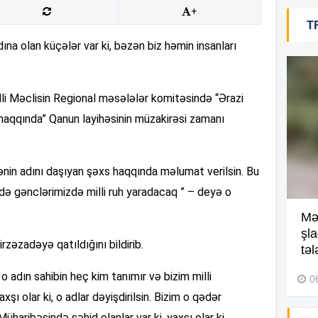
+
T
18
dına olan küçələr var ki, bəzən biz həmin insanları
illi Məclisin Regional məsələlər komitəsində “Ərazi
18
 haqqında” Qanun layihəsinin müzakirəsi zamanı
18
çənin adını daşıyan şəxs haqqında məlumat verilsin. Bu
də gənclərimizdə milli ruh yaradacaq ” – deyə o
Kompleksdə faciə: 2 yaşlı
Mə
17
uşaq hovuzda boğuldu –
şl
zəzadəyə qatıldığını bildirib.
Video
təl
 o adın sahibin heç kim tanımır və bizim milli
29 İyul 2026, 16:21
0
17
ı olar ki, o adlar dəyişdirilsin. Bizim o qədər
haribəsində şəhid olanlar var ki, yaxşı olar ki,