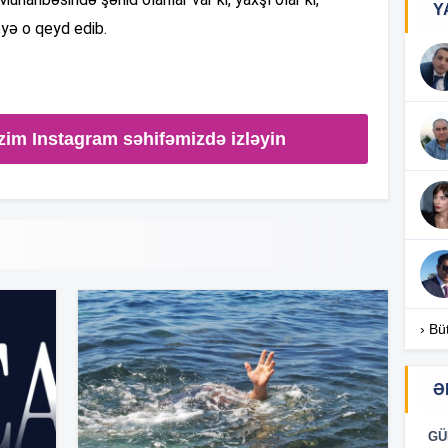
Y
eyə o qeyd edib.
16
16
zim Instagram səhifəmizdə izləyin
16
16
› Bü
Ə
16
GÜ