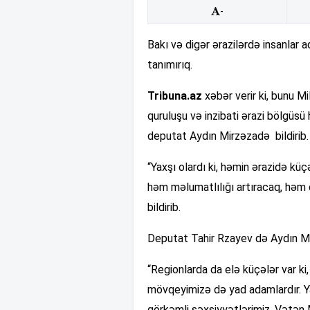
-
Bakı və digər ərazilərdə insanlar a
tanımırıq.
Tribuna.az
xəbər verir ki, bunu M
quruluşu və inzibati ərazi bölgüsü
deputat Aydın Mirzəzadə bildirib.
“Yaxşı olardı ki, həmin ərazidə kü
həm məlumatlılığı artıracaq, həm 
bildirib.
Deputat Tahir Rzayev də Aydın Mir
“Regionlarda da elə küçələr var ki,
mövqeyimizə də yad adamlardır. Yaxş
görkəmli şəxsiyyətlərimiz, Vətən Mü