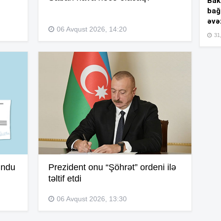
Bakı
bağ
əvə
06 Avqust 2026, 14:20
15
31,
15
15
15
undu
Prezident onu “Şöhrət” ordeni ilə
təltif etdi
06 Avqust 2026, 13:30
15