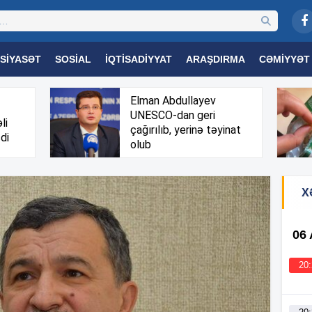
SIYASƏT
SOSIAL
İQTISADIYYAT
ARAŞDIRMA
CƏMIYYƏT
OGIYA
TƏHSIL
SAĞLAMLIQ
MARAQLI
TRIBUNA TV
Elman Abdullayev
UNESCO-dan geri
li
çağırılıb, yerinə təyinat
di
olub
X
06
20