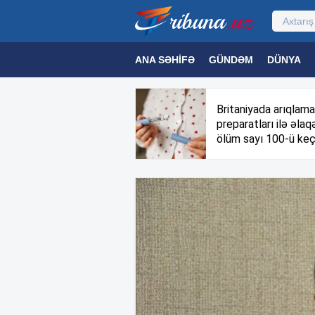
ANA SƏHIFƏ
GÜNDƏM
DÜNYA
MƏDƏNIYYƏT
MAQAZIN
TEXNOL
Britaniyada arıqlama
preparatları ilə əlaqə
ölüm sayı 100-ü keç