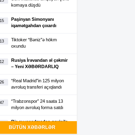
:23
komaya düşdü
Paşinyan Simonyanı
:15
iqamətgahdan çıxardı
Tiktoker “Bəniz”ə hökm
:13
oxundu
Rusiya İrəvandan əl çəkmir
:12
– Yeni XƏBƏRDARLIQ
“Real Madrid”in 125 milyon
:26
avroluq transferi açıqlandı
“Trabzonspor” 24 saata 13
:47
milyon avroluq forma satdı
Bir ay yuyulmadan geyinilə
:40
BÜTÜN XƏBƏRLƏR
bilən futbolka yaradıldı-
FOTO