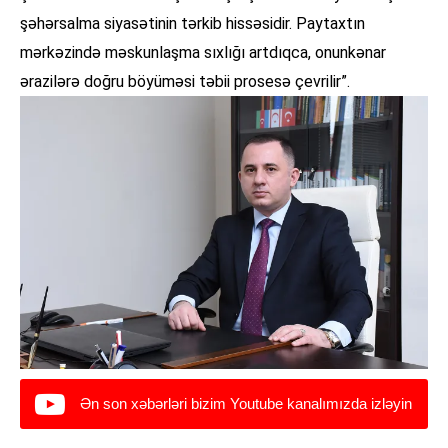
şəhərsalma siyasətinin tərkib hissəsidir. Paytaxtın
mərkəzində məskunlaşma sıxlığı artdıqca, onunkənar
ərazilərə doğru böyüməsi təbii prosesə çevrilir”.
Ən son xəbərləri bizim Youtube kanalımızda izləyin