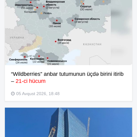
“Wildberries” anbar tutumunun üçdə birini itirib
–
21-ci hücum
05 Avqust 2026, 18:48