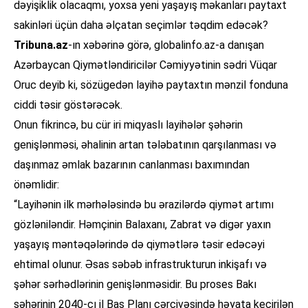
dəyişiklik olacaqmı, yoxsa yeni yaşayış məkanları paytaxt
sakinləri üçün daha əlçatan seçimlər təqdim edəcək?
Tribuna.az
-ın xəbərinə görə, globalinfo.az-a danışan
Azərbaycan Qiymətləndiricilər Cəmiyyətinin sədri Vüqar
Oruc deyib ki, sözügedən layihə paytaxtın mənzil fonduna
ciddi təsir göstərəcək.
Onun fikrincə, bu cür iri miqyaslı layihələr şəhərin
genişlənməsi, əhalinin artan tələbatının qarşılanması və
daşınmaz əmlak bazarının canlanması baxımından
önəmlidir:
“Layihənin ilk mərhələsində bu ərazilərdə qiymət artımı
gözləniləndir. Həmçinin Balaxanı, Zabrat və digər yaxın
yaşayış məntəqələrində də qiymətlərə təsir edəcəyi
ehtimal olunur. Əsas səbəb infrastrukturun inkişafı və
şəhər sərhədlərinin genişlənməsidir. Bu proses Bakı
şəhərinin 2040-cı il Baş Planı çərçivəsində həyata keçirilən