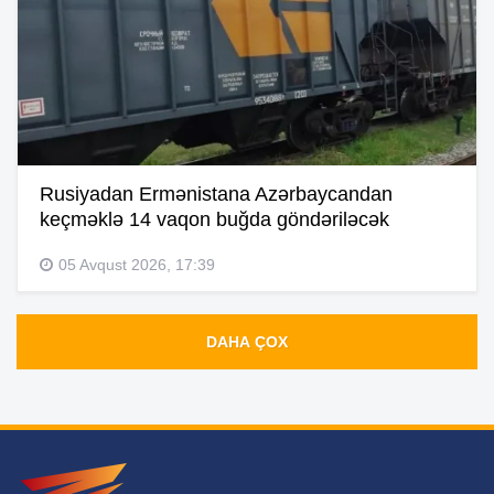
Rusiyadan Ermənistana Azərbaycandan
keçməklə 14 vaqon buğda göndəriləcək
05 Avqust 2026, 17:39
DAHA ÇOX