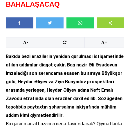
BAHALAŞACAQ
-
+
Bakıda bəzi ərazilərin yenidən qurulması istiqamətində
atılan addımlar diqqət çəkir. Baş nazir Əli Əsədovun
imzaladığı son sərəncama əsasən bu sıraya Böyükşor
gölü, Heydər Əliyev və Ziya Bünyadov prospektləri
arasında yerləşən, Heydər Əliyev adına Neft Emalı
Zavodu ətrafında olan ərazilər daxil edilib. Sözügedən
təşəbbüs paytaxtın şəhərsalma inkişafında mühüm
addım kimi qiymətləndirilir.
Bu qərar mənzil bazarına necə təsir edəcək? Qiymətlərdə