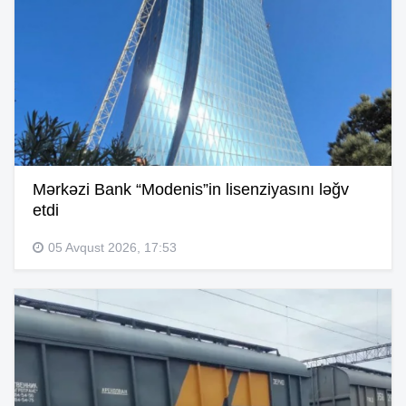
Mərkəzi Bank “Modenis”in lisenziyasını ləğv
etdi
05 Avqust 2026, 17:53