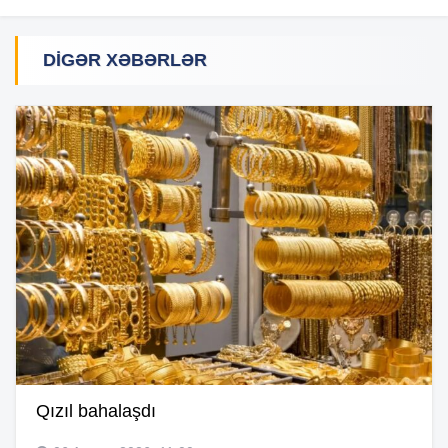
DIGƏR XƏBƏRLƏR
Qızıl bahalaşdı