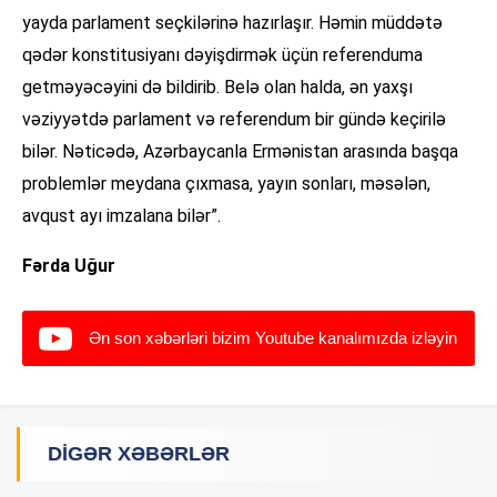
yayda parlament seçkilərinə hazırlaşır. Həmin müddətə
qədər konstitusiyanı dəyişdirmək üçün referenduma
getməyəcəyini də bildirib. Belə olan halda, ən yaxşı
vəziyyətdə parlament və referendum bir gündə keçirilə
bilər. Nəticədə, Azərbaycanla Ermənistan arasında başqa
problemlər meydana çıxmasa, yayın sonları, məsələn,
avqust ayı imzalana bilər”.
Fərda Uğur
Ən son xəbərləri bizim Youtube kanalımızda izləyin
DIGƏR XƏBƏRLƏR