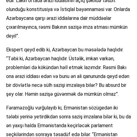
edir. Lakin ortada ərazi iddiasının açıq şəkildə təsbit
olunduğu konstitusiya və İstiqlal bəyənnaməsi var. Onlarda
Azərbaycana qarşı ərazi iddialarına dair müddəalar
çıxarılmayınca, rəsmi Bakının sazişə imza atması mümkün
deyil”.
Ekspert qeyd edib ki, Azərbaycan bu məsələdə haqlıdır.
“Təbii ki, Azərbaycan haqlıdır. Üstəlik, imkan varkən,
problemləri də kökündən həll etmək lazımdır. Rəsmi Bakı
ona ərazi iddiası edən və bunu ən ali qanununda qeyd edən
bir dövlətlə necə sülh sazişi imzalaya bilər? Bu absurd bir
şey olar. Həmin sazişə güvənmək də mümkün olmaz”.
Fəraməzoğlu vurğulayıb ki, Ermənistan sözügedən iki
tələbi yerinə yetirdikdən sonra saziş imzalana bilər ki, bu da
ən yaxşı halda Ermənistanda keçirləcək parlament
seçkilərindən sonraya təsadüf edə bilər. “Ermənistan