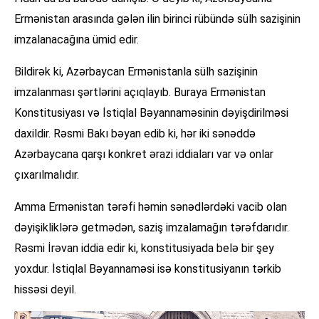
Ermənistan arasında gələn ilin birinci rübündə sülh sazişinin
imzalanacağına ümid edir.
Bildirək ki, Azərbaycan Ermənistanla sülh sazişinin
imzalanması şərtlərini açıqlayıb. Buraya Ermənistan
Konstitusiyası və İstiqlal Bəyannaməsinin dəyişdirilməsi
daxildir. Rəsmi Bakı bəyan edib ki, hər iki sənəddə
Azərbaycana qarşı konkret ərazi iddiaları var və onlar
çıxarılmalıdır.
Amma Ermənistan tərəfi həmin sənədlərdəki vacib olan
dəyişikliklərə getmədən, saziş imzalamağın tərəfdarıdır.
Rəsmi İrəvan iddia edir ki, konstitusiyada belə bir şey
yoxdur. İstiqlal Bəyannaməsi isə konstitusiyanın tərkib
hissəsi deyil.