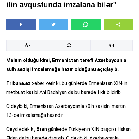
ilin avqustunda imzalana bilər”
-
+
Məlum olduğu kimi, Ermənistan tərəfi Azərbaycanla
sülh sazişi imzalamağa hazır olduğunu açıqlayıb.
Tribuna.az
xəbər verir ki, bu günlərdə Ermənistan XİN-in
mətbuat katibi Ani Badalyan da bu barədə fikir bildirib.
O deyib ki, Ermənistan Azərbaycanla sülh sazişini martın
13-də imzalamağa hazırdır.
Qeyd edək ki, ötən günlərdə Türkiyənin XİN başçısı Hakan
Fidan da bu barədə danışıb. O deyib ki, Azərbaycanla