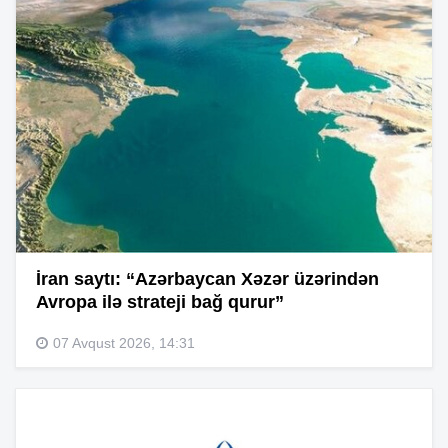
İran saytı: “Azərbaycan Xəzər üzərindən
Avropa ilə strateji bağ qurur”
07 Avqust 2026, 14:31