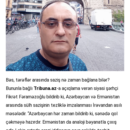
Bəs, tərəflər arasında saziş nə zaman bağlana bilər?
Bununla bağlı
Tribuna.az
-a açıqlama verən siyasi şərhçi
Fikrət Fəraməzoğlu bildirib ki, Azərbaycan və Ermənistan
arasında sülh sazişinin tezliklə imzalanması İrəvandan asılı
məsələdir. “Azərbaycan hər zaman bildirib ki, sənədə qol
çəkməyə hazırdır. Ermənistan da analoji bəyanatla çıxış