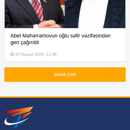
Abel Məhərrəmovun oğlu səfir vəzifəsindən
geri çağırıldı
07 Avqust 2026, 13:38
DAHA ÇOX