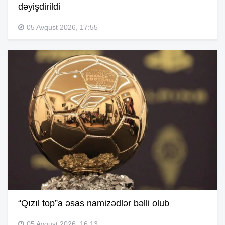
dəyişdirildi
05 Avqust 2026, 17:55
“Qızıl top”a əsas namizədlər bəlli olub
05 Avqust 2026, 16:13