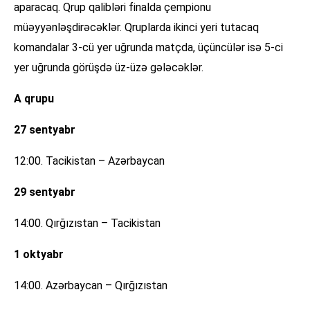
aparacaq. Qrup qalibləri finalda çempionu
müəyyənləşdirəcəklər. Qruplarda ikinci yeri tutacaq
komandalar 3-cü yer uğrunda matçda, üçüncülər isə 5-ci
yer uğrunda görüşdə üz-üzə gələcəklər.
A qrupu
27 sentyabr
12:00. Tacikistan – Azərbaycan
29 sentyabr
14:00. Qırğızıstan – Tacikistan
1 oktyabr
14:00. Azərbaycan – Qırğızıstan