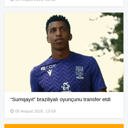
“Sumqayıt” braziliyalı oyunçunu transfer etdi
05 Avqust 2026, 13:59