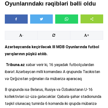
Oyunlarındakı rəqibləri bəlli oldu
-
+
Azərbaycanda keçiriləcək III MDB Oyunlarında futbol
yarışlarının püşkü atılıb.
Tribuna.az
xəbər verir ki, 16 yaşadək futbolçulardan
ibarət Azərbaycan milli komandası A qrupunda Tacikistan
və Qırğızıstan yığmaları ilə mübarizə aparacaq.
B qrupunda isə Belarus, Rusiya və Özbəkistanın U-16
kollektivləri üz-üzə gələcəklər. Qəbələ şəhər stadionunda
təşkil olunacaq turnirdə 6 komanda iki qrupda mübarizə