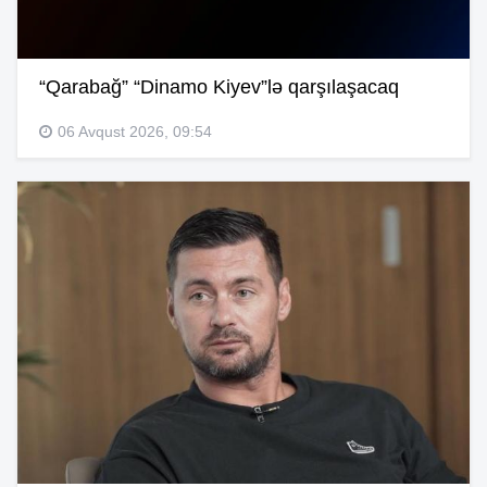
“Qarabağ” “Dinamo Kiyev”lə qarşılaşacaq
06 Avqust 2026, 09:54