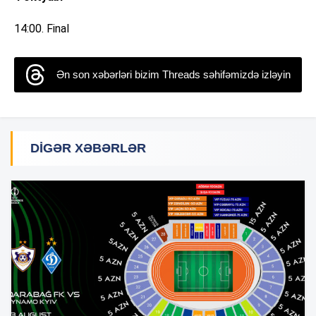
14:00. Final
Ən son xəbərləri bizim Threads səhifəmizdə izləyin
DIGƏR XƏBƏRLƏR