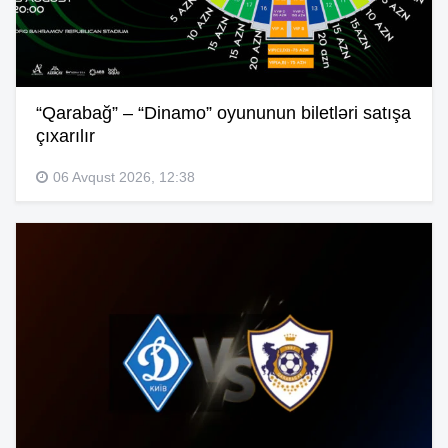
“Qarabağ” – “Dinamo” oyununun biletləri satışa
çıxarılır
06 Avqust 2026, 12:38