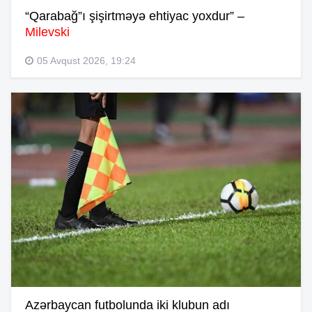
“Qarabağ”ı şişirtməyə ehtiyac yoxdur” –
Milevski
05 Avqust 2026, 19:24
Azərbaycan futbolunda iki klubun adı