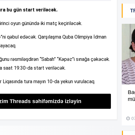
13
ra bu gün start veriləcək.
T
irinci oyun günündə iki matç keçiriləcək.
13
irə”ni qəbul edəcək. Qarşılaşma Quba Olimpiya İdman
layacaq.
13
ğunu rəsmiləşdirən “Sabah” “Kəpəz”i sınağa çəkəcək.
 saat 19:30-da start veriləcək.
13
r Liqasında tura mayın 10-da yekun vurulacaq.
13
“Üç ildə ümumilikdə 16 dəfə
Ba
səfər etmişəm” –
Video
müə
izim Threads səhifəmizdə izləyin
13
01 Avqust 2026, 12:52
0
13