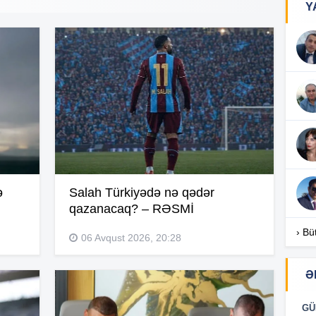
Y
13
12
12
ə
Salah Türkiyədə nə qədər
qazanacaq? – RƏSMİ
12
› Bü
06 Avqust 2026, 20:28
12
Ə
GÜ