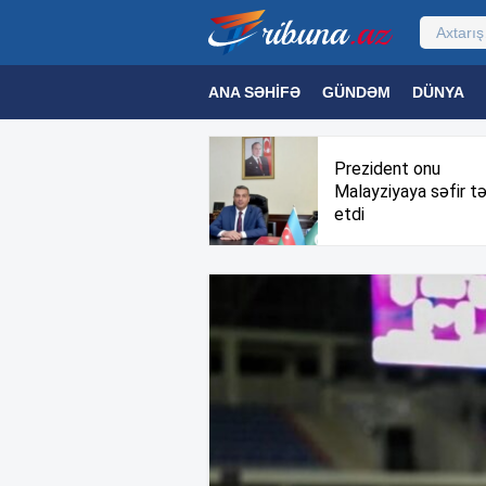
ANA SƏHIFƏ
GÜNDƏM
DÜNYA
MƏDƏNIYYƏT
MAQAZIN
TEXNOL
Prezident onu
Malayziyaya səfir tə
etdi