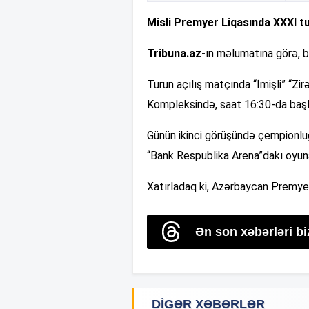
Misli Premyer Liqasında XXXI tu
Tribuna.az-
ın məlumatına görə, b
Turun açılış matçında “İmişli” “Z
Kompleksində, saat 16:30-da baş
Günün ikinci görüşündə çempionlu
“Bank Respublika Arena”dakı oyuna
Xatırladaq ki, Azərbaycan Premye
Ən son xəbərləri b
DIGƏR XƏBƏRLƏR