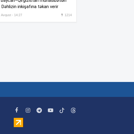
baycan–Qırğızıstan münasibətləri
Karapetyan da
:00
 Dəhlizin inkişafına təkan verir
Azərbaycanla sülh istəyir:
hansı şərtləri var?
, Avqust - 14:27
1214
Kinoteatr, teatr və
:56
muzeylərə getmək
uzunömürlülüyün açarı ola
bilər – Araşdırma
Paşinyanın qəzeti müxalifəti
:39
terrorçuluqda ittiham etdi
İran-ABŞ danışıqları Tehranı
:30
fikir ayrılığına salıb: Kim
üstün gələcək?
Ad günü şənliyində yaralanan
:27
rus general öldü
(VİDEO)
Əsryanın “kükrəmə”si:
:20