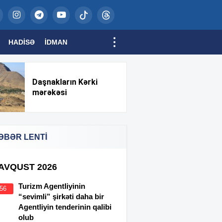
HADISƏ
İDMAN
Daşnakların Kərki
mərəkəsi
ƏBƏR LENTİ
 AVQUST 2026
Turizm Agentliyinin
:56
“sevimli” şirkəti daha bir
Agentliyin tenderinin qalibi
olub