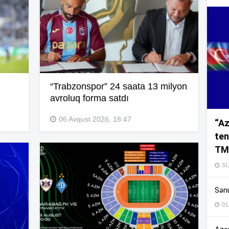
12
12
12
“Trabzonspor” 24 saata 13 milyon
avroluq forma satdı
12
06 Avqust 2026, 18:47
“Az
ten
TM
12
31,
Sənu
12
01