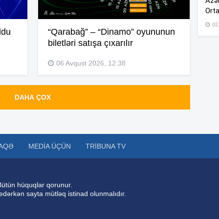
Azər
12
Orta
02
ldu
“Qarabağ” – “Dinamo” oyununun
biletləri satışa çıxarılır
11
06 Avqust 2026, 12:38
DAHA ÇOX
11
11
AQƏ
MEDIA ÜÇÜN
TRIBUNA TV
11
Bütün hüquqlar qorunur.
 edərkən sayta mütləq istinad olunmalıdır.
11