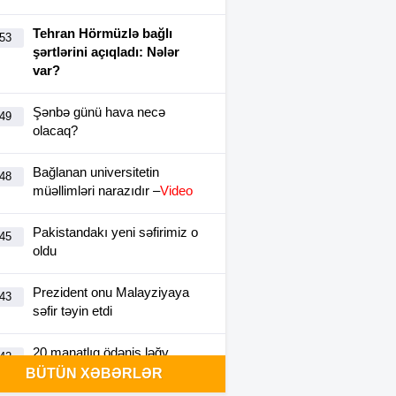
Tehran Hörmüzlə bağlı
:53
şərtlərini açıqladı: Nələr
var?
Şənbə günü hava necə
:49
olacaq?
Bağlanan universitetin
:48
müəllimləri narazıdır –
Video
Pakistandakı yeni səfirimiz o
:45
oldu
Prezident onu Malayziyaya
:43
səfir təyin etdi
20 manatlıq ödəniş ləğv
:42
olundu
BÜTÜN XƏBƏRLƏR