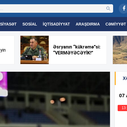
SIYASƏT
SOSIAL
İQTISADIYYAT
ARAŞDIRMA
CƏMIYYƏT
OGIYA
TƏHSIL
SAĞLAMLIQ
MARAQLI
TRIBUNA TV
Əsryanın “kükrəmə”si:
yin
“VERMƏYƏCƏYİK!”
X
07
13