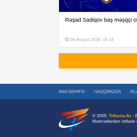
Rəşad Sadiqov baş məşqçi o
06 Avqust 2026, 16:18
ANA SƏHIFƏ
HAQQIMIZDA
ƏL
© 2009,
Tribuna.Az
- 
Materiallardan istifadə