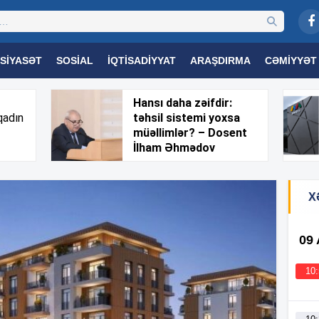
SIYASƏT
SOSIAL
İQTISADIYYAT
ARAŞDIRMA
CƏMIYYƏT
OGIYA
TƏHSIL
SAĞLAMLIQ
MARAQLI
TRIBUNA TV
Hansı daha zəifdir:
qadın
təhsil sistemi yoxsa
müəllimlər? – Dosent
İlham Əhmədov
X
09
10