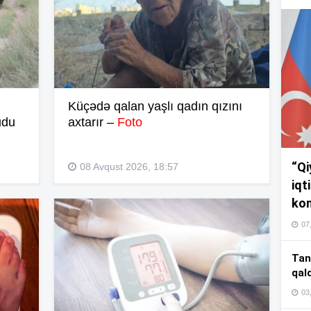
17
17
Küçədə qalan yaşlı qadın qızını
17
udu
axtarır –
Foto
“Qi
08 Avqust 2026, 18:57
16
iqt
kom
07
16
Tan
qal
03
16