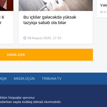
Vəki
07
i 6
Bu içkilər gələcəkdə yüksək
15
r
təzyiqə səbəb ola bilər
15
08 Avqust 2026, 17:53
14
DAHA ÇOX
14
AQƏ
MEDIA ÜÇÜN
TRIBUNA TV
14
Bütün hüquqlar qorunur.
 edərkən sayta mütləq istinad olunmalıdır.