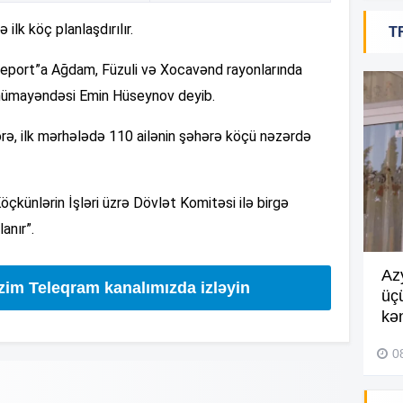
20
ilk köç planlaşdırılır.
T
“Report”a Ağdam, Füzuli və Xocavənd rayonlarında
20
 nümayəndəsi Emin Hüseynov deyib.
rə, ilk mərhələdə 110 ailənin şəhərə köçü nəzərdə
20
çkünlərin İşləri üzrə Dövlət Komitəsi ilə birgə
anır”.
20
Göyçayda məktəb binası
Az
izim Teleqram kanalımızda izləyin
acınacaqlı durumda –
VİDEO
üç
20
kən
04 Avqust 2026, 20:48
0
19