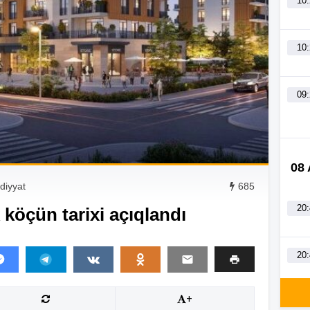
10
10
09
08
adiyyat
685
20
köçün tarixi açıqlandı
20
+