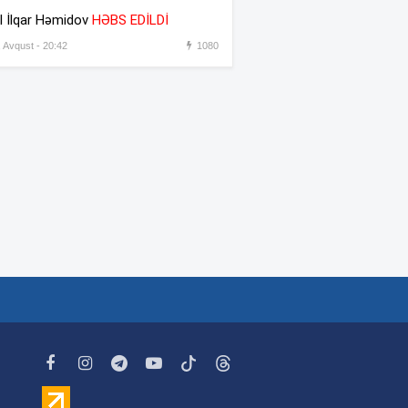
əməkdaşını vəzifəsindən
l İlqar Həmidov
HƏBS EDİLDİ
əsas gətirmədən azad etdi
, Avqust - 20:42
1080
Azərbaycandan sonra Türkiyə
:31
də məhdudiyyətləri qaldırdı
Messinin atası vəfat etdi
:30
“Prezident İlham Əliyev
:45
müharibəni qazandı, eyni
zamanda sülhü də qazandı” –
Hikmət Hacıyev
Bəzi yerlərdə 41 dərəcə isti
:44
olacaq –
XƏBƏRDARLIQ
Oğlu öldürülən ata qisas
:42
almağa çalışdı – 5 illik həbs
edildi