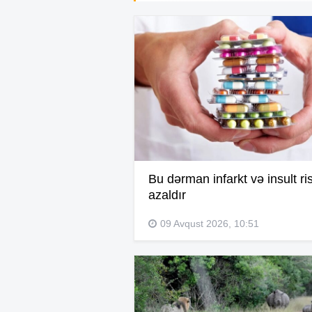
Bu dərman infarkt və insult ris
azaldır
09 Avqust 2026, 10:51