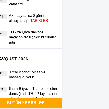
:23
vəfat etdi
Azərbaycanda 8 gün iş
:21
olmayacaq –
TARİXLƏR
Türkiyə Qara dənizdə
:26
həyəcan təbili çaldı: hücumlar
artır
 AVQUST 2026
“Real Madrid” Messiyə
:49
başsağlığı verib
İlham Əliyevlə Trampın telefon
:47
danışığında TRIPP layihəsinin
əhəmiyyəti vurğulanıb
BÜTÜN XƏBƏRLƏR