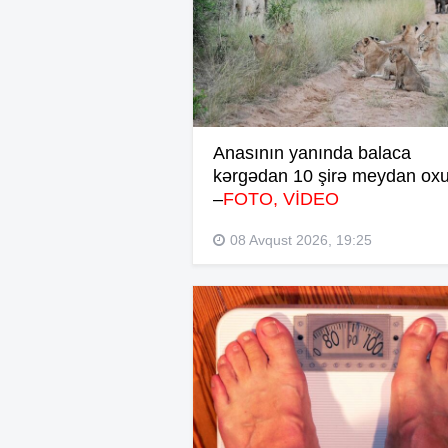
Anasının yanında balaca
kərgədan 10 şirə meydan ox
–
FOTO, VİDEO
08 Avqust 2026, 19:25