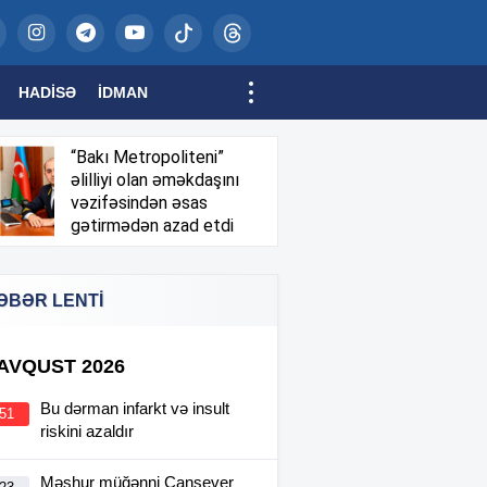
HADISƏ
İDMAN
“Bakı Metropoliteni”
əlilliyi olan əməkdaşını
vəzifəsindən əsas
gətirmədən azad etdi
ƏBƏR LENTİ
 AVQUST 2026
Bu dərman infarkt və insult
:51
riskini azaldır
Məşhur müğənni Cansever