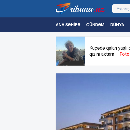
ANA SƏHIFƏ
GÜNDƏM
DÜNYA
MƏDƏNIYYƏT
MAQAZIN
TEXNOL
Küçədə qalan yaşlı 
qızını axtarır –
Foto