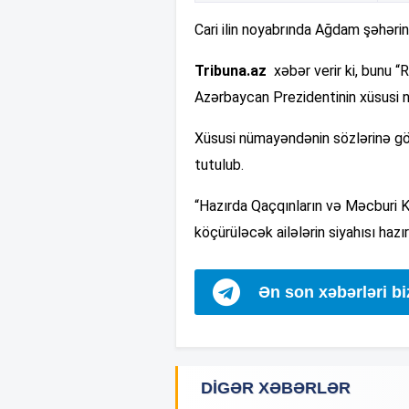
Cari ilin noyabrında Ağdam şəhərinə 
Tribuna.az
xəbər verir ki, bunu 
Azərbaycan Prezidentinin xüsusi
Xüsusi nümayəndənin sözlərinə gö
tutulub.
“Hazırda Qaçqınların və Məcburi Kö
köçürüləcək ailələrin siyahısı hazırl
Ən son xəbərləri b
DIGƏR XƏBƏRLƏR