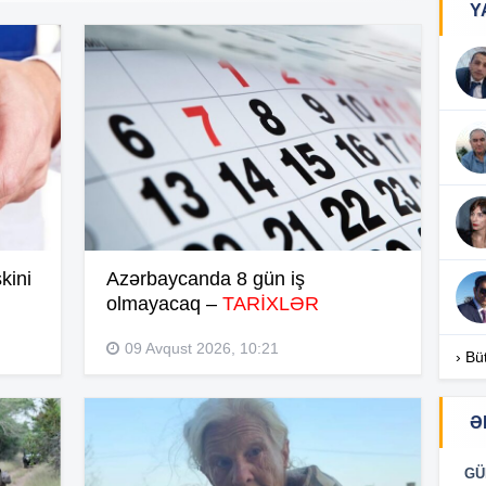
Y
18
18
18
kini
Azərbaycanda 8 gün iş
olmayacaq –
TARİXLƏR
17
09 Avqust 2026, 10:21
› Bü
17
Ə
GÜ