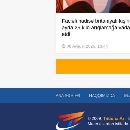
Faciəli hadisə britaniyalı kişin
ayda 25 kilo arıqlamağa vada
etdi
08 Avqust 2026, 18:44
ANA SƏHIFƏ
HAQQIMIZDA
ƏL
© 2009,
Tribuna.Az
- 
Materiallardan istifadə