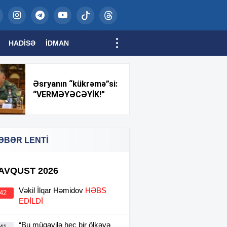
HADISƏ
İDMAN
Əsryanın “kükrəmə”si:
“VERMƏYƏCƏYİK!”
ƏBƏR LENTİ
 AVQUST 2026
Vəkil İlqar Həmidov
HƏBS
:42
EDİLDİ
“Bu müqavilə heç bir ölkəyə