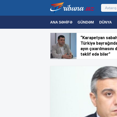
ANA SƏHIFƏ
GÜNDƏM
DÜNYA
MƏDƏNIYYƏT
MAQAZIN
TEXNOL
“Karapetyan saba
Türkiyə bayrağınd
ayın çıxarılmasını 
təklif edə bilər”