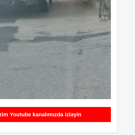
14
13
13
13
13
izim Youtube kanalımızda izləyin
13