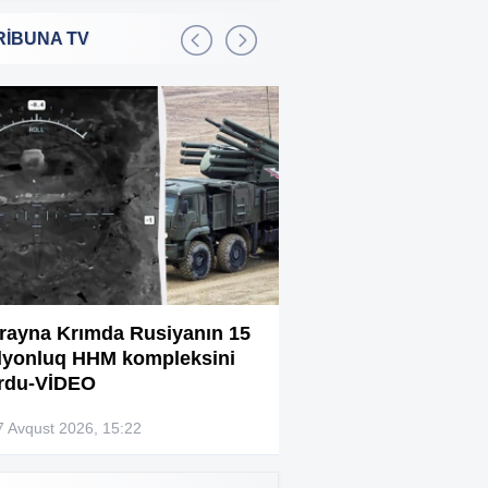
RİBUNA TV
Bakıda 2,5 milyon manata
:01
şadlıq sarayı satılır
Sərdar Ortaç xəstəxanaya
:22
yerləşdirilib?
Rüşvətdə təqsirləndirilən 3
:01
vəzifəli şəxsin məhkəməsi
başlayır
“Həyat yoldaşın istəmirsə,
:59
oxuma, nə məcburdur”
rayna Krımda Rusiyanın 15
Bağlanan universit
lyonluq HHM kompleksini
müəllimləri narazıd
Kiberpolis əməliyyat keçirdi:
:54
rdu-VİDEO
Xarici saytları ələ keçirən
şəxslər tutuldu (VİDEO)
7 Avqust 2026, 15:22
07 Avqust 2026, 13:4
Prokurorluq həbs edilən rəislə
:52
bağlı məlumat yaydı