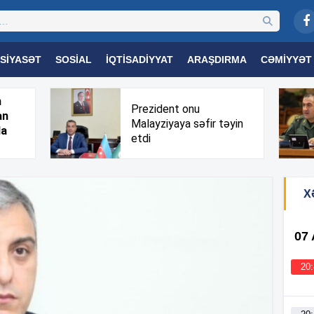
SIYASƏT
SOSIAL
İQTISADIYYAT
ARAŞDIRMA
CƏMIYYƏT
OGIYA
TƏHSIL
SAĞLAMLIQ
MARAQLI
TRIBUNA TV
h
Prezident onu
an
Malayziyaya səfir təyin
da
etdi
X
07
20