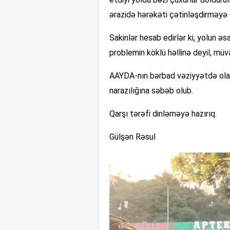
ərazidə hərəkəti çətinləşdirməyə 
Sakinlər hesab edirlər ki, yolun əs
problemin köklü həllinə deyil, müv
AAYDA-nın bərbad vəziyyətdə olan y
narazılığına səbəb olub.
Qarşı tərəfi dinləməyə hazırıq.
Gülşən Rəsul