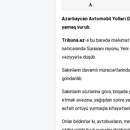
-
Azərbaycan Avtomobil Yolları Dö
yamaq vurub.
Tribuna.az
-a bu barədə məlumat ve
nəticəsində Suraxanı rayonu, Yeni
vəziyyətə düşüb.
Sakinlərin davamlı müraciətlərind
göndərilib.
Sakinlərin sözlərinə görə, briqada
etmək əvəzinə, yağışdan sonra yara
asfalt örtüyü vurmaqla kifayətləni
Onlar bildirirlər ki, avtobusların, 
etdiyi yolda bəzi çuxurlar doldurul