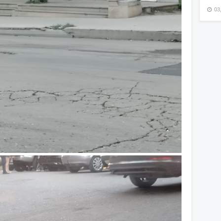
03
15
15
15
15
15