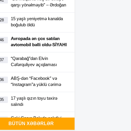
:41
qarşı yönəlməyib” – Ərdoğan
15 yaşlı yeniyetmə kanalda
:28
boğulub öldü
Avropada ən çox satılan
:46
avtomobil bəlli oldu-SİYAHI
“Qarabağ”dan Elvin
:37
Cəfərquliyev açıqlaması
ABŞ-dən “Facebook” və
:36
“Instagram”a yüklü cərimə
17 yaşlı qızın toyu təxirə
:35
salındı
Ceki Çanın Bakıda çəkdiyi
:25
BÜTÜN XƏBƏRLƏR
filmə görə Azərbaycan 1
milyon dollar ödəyə bilər?