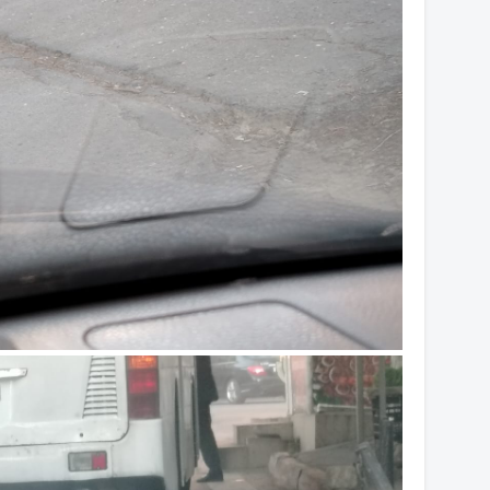
15
15
14
14
14