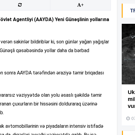
+
T
19
vlət Agentliyi (AAYDA) Yeni Günəşlinin yollarına
18
rən sakinlər bildiriblər ki, son günlər yağan yağışlar
 Günəşli qəsəbəsində yollar daha da bərbad
18
ən sonra AAYDA tərəfindən əraziyə təmir briqadası
17
Ağdamda yanğını bu şəxs
Uk
 yararsız vəziyyətdə olan yolu əsaslı şəkildə təmir
törədibmiş – Video
mi
nan çuxurların bir hissəsini dolduraraq üzərinə
17
vu
04 Avqust 2026, 09:45
b.
0
minik avtomobillərinin və piyadaların intensiv istifadə
17
sa da, digərləri əvvəlki vəziyyətdə qalıb. Bu isə