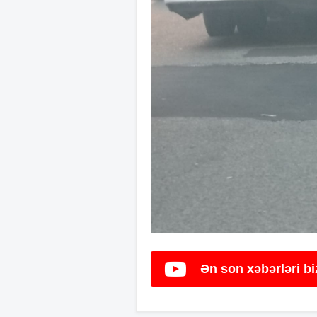
Ən son xəbərləri b