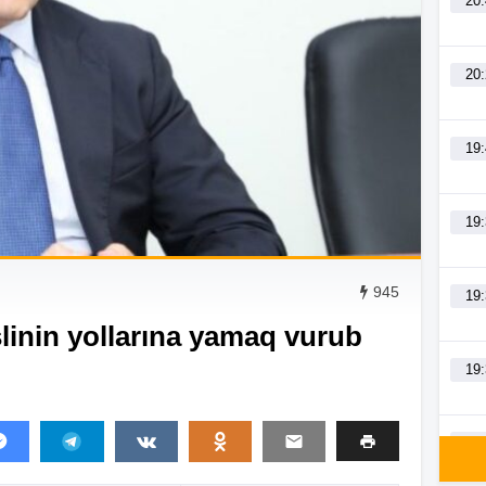
20
20
19
19
945
19
inin yollarına yamaq vurub
19
19