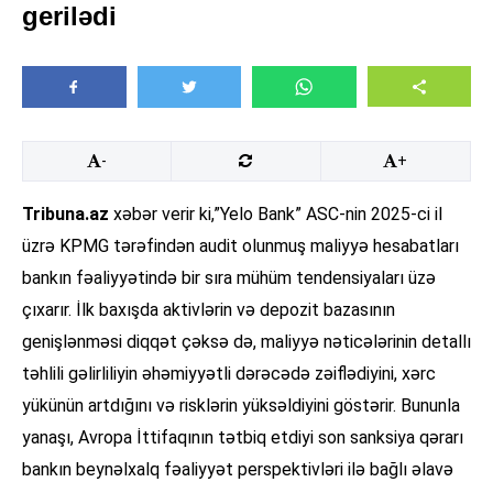
gerilədi
-
+
Tribuna.az
xəbər verir ki,”Yelo Bank” ASC-nin 2025-ci il
üzrə KPMG tərəfindən audit olunmuş maliyyə hesabatları
bankın fəaliyyətində bir sıra mühüm tendensiyaları üzə
çıxarır. İlk baxışda aktivlərin və depozit bazasının
genişlənməsi diqqət çəksə də, maliyyə nəticələrinin detallı
təhlili gəlirliliyin əhəmiyyətli dərəcədə zəiflədiyini, xərc
yükünün artdığını və risklərin yüksəldiyini göstərir. Bununla
yanaşı, Avropa İttifaqının tətbiq etdiyi son sanksiya qərarı
bankın beynəlxalq fəaliyyət perspektivləri ilə bağlı əlavə