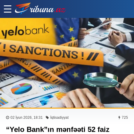
02 İyun 2026, 18:31
İqtisadiyyat
725
“Yelo Bank”ın mənfəəti 52 faiz