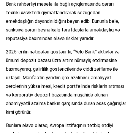
Bank rəhbərliyi məsələ ilə bağlı açıqlamasında qərarı
texniki xarakterli qiymətləndirərək sözügedən
əməkdaşlığın dayandırıldığını bəyan edib. Bununla belə,
sanksiya qərarı beynəlxalq tərəfdaşlarla əməkdaşlıq və
reputasiya baxımından əlavə risklər yaradır.
2025-ci ilin nəticələri göstərir ki, “Yelo Bank” aktivlər və
ümumi depozit bazası üzrə artım nümayiş etdirməsinə
baxmayaraq, gəlirlilik göstəricilərində ciddi zəifləmə ilə
üzləşib. Mənfəətin yarıdan çox azalması, əməliyyat
xərclərinin yüksəlməsi, kredit portfelində risklərin artması
və korporativ depozit bazasında müşahidə olunan
əhəmiyyətli azalma bankın qarşısında duran əsas çağırışlar
kimi görünür.
Bunlara əlavə olaraq, Avropa İttifaqının tətbiq etdiyi