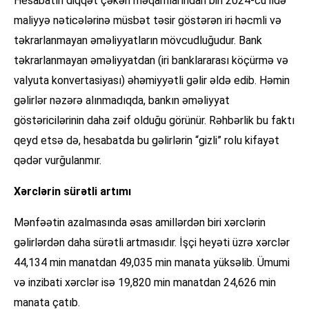
Hesabatın diqqət çəkən məqamlarından biri 2024-cü ildə
maliyyə nəticələrinə müsbət təsir göstərən iri həcmli və
təkrarlanmayan əməliyyatların mövcudluğudur. Bank
təkrarlanmayan əməliyyatdan (iri banklararası köçürmə və
valyuta konvertasiyası) əhəmiyyətli gəlir əldə edib. Həmin
gəlirlər nəzərə alınmadıqda, bankın əməliyyat
göstəricilərinin daha zəif olduğu görünür. Rəhbərlik bu faktı
qeyd etsə də, hesabatda bu gəlirlərin “gizli” rolu kifayət
qədər vurğulanmır.
Xərclərin sürətli artımı
Mənfəətin azalmasında əsas amillərdən biri xərclərin
gəlirlərdən daha sürətli artmasıdır. İşçi heyəti üzrə xərclər
44,134 min manatdan 49,035 min manata yüksəlib. Ümumi
və inzibati xərclər isə 19,820 min manatdan 24,626 min
manata çatıb.