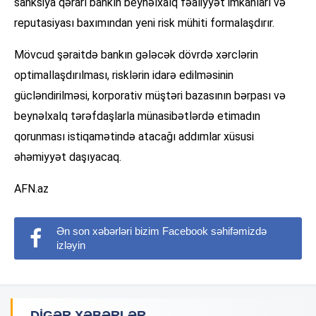
sanksiya qərarı bankın beynəlxalq fəaliyyət imkanları və
reputasiyası baxımından yeni risk mühiti formalaşdırır.
Mövcud şəraitdə bankın gələcək dövrdə xərclərin
optimallaşdırılması, risklərin idarə edilməsinin
gücləndirilməsi, korporativ müştəri bazasının bərpası və
beynəlxalq tərəfdaşlarla münasibətlərdə etimadın
qorunması istiqamətində atacağı addımlar xüsusi
əhəmiyyət daşıyacaq.
AFN.az
Ən son xəbərləri bizim Facebook səhifəmizdə
izləyin
DIGƏR XƏBƏRLƏR