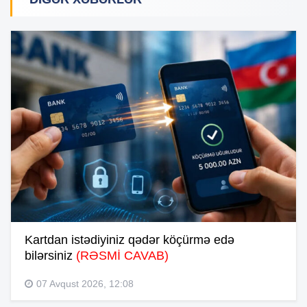
Kartdan istədiyiniz qədər köçürmə edə
bilərsiniz
(RƏSMİ CAVAB)
07 Avqust 2026, 12:08