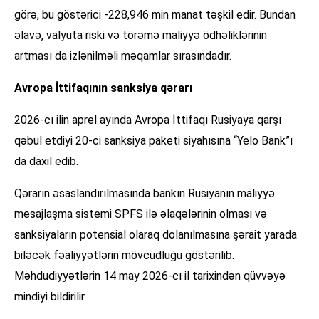
görə, bu göstərici -228,946 min manat təşkil edir. Bundan
əlavə, valyuta riski və törəmə maliyyə ödhəliklərinin
artması da izlənilməli məqamlar sırasındadır.
Avropa İttifaqının sanksiya qərarı
2026-cı ilin aprel ayında Avropa İttifaqı Rusiyaya qarşı
qəbul etdiyi 20-ci sanksiya paketi siyahısına “Yelo Bank”ı
da daxil edib.
Qərarın əsaslandırılmasında bankın Rusiyanın maliyyə
mesajlaşma sistemi SPFS ilə əlaqələrinin olması və
sanksiyaların potensial olaraq dolanılmasına şərait yarada
biləcək fəaliyyətlərin mövcudluğu göstərilib.
Məhdudiyyətlərin 14 may 2026-cı il tarixindən qüvvəyə
mindiyi bildirilir.