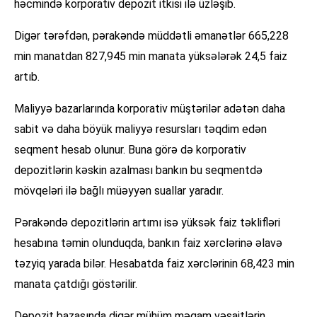
həcmində korporativ depozit itkisi ilə üzləşib.
Digər tərəfdən, pərakəndə müddətli əmanətlər 665,228
min manatdan 827,945 min manata yüksələrək 24,5 faiz
artıb.
Maliyyə bazarlarında korporativ müştərilər adətən daha
sabit və daha böyük maliyyə resursları təqdim edən
seqment hesab olunur. Buna görə də korporativ
depozitlərin kəskin azalması bankın bu seqmentdə
mövqeləri ilə bağlı müəyyən suallar yaradır.
Pərakəndə depozitlərin artımı isə yüksək faiz təklifləri
hesabına təmin olunduqda, bankın faiz xərclərinə əlavə
təzyiq yarada bilər. Hesabatda faiz xərclərinin 68,423 min
manata çatdığı göstərilir.
Depozit bazasında digər mühüm məqam vəsaitlərin