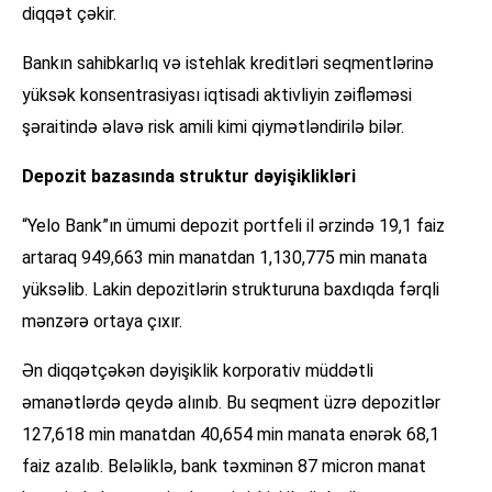
diqqət çəkir.
Bankın sahibkarlıq və istehlak kreditləri seqmentlərinə
yüksək konsentrasiyası iqtisadi aktivliyin zəifləməsi
şəraitində əlavə risk amili kimi qiymətləndirilə bilər.
Depozit bazasında struktur dəyişiklikləri
“Yelo Bank”ın ümumi depozit portfeli il ərzində 19,1 faiz
artaraq 949,663 min manatdan 1,130,775 min manata
yüksəlib. Lakin depozitlərin strukturuna baxdıqda fərqli
mənzərə ortaya çıxır.
Ən diqqətçəkən dəyişiklik korporativ müddətli
əmanətlərdə qeydə alınıb. Bu seqment üzrə depozitlər
127,618 min manatdan 40,654 min manata enərək 68,1
faiz azalıb. Beləliklə, bank təxminən 87 micron manat