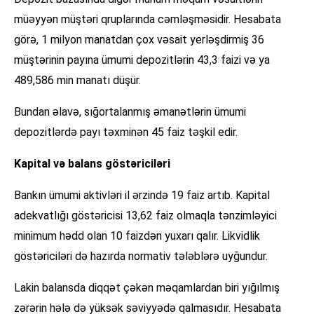
müəyyən müştəri qruplarında cəmləşməsidir. Hesabata
görə, 1 milyon manatdan çox vəsait yerləşdirmiş 36
müştərinin payına ümumi depozitlərin 43,3 faizi və ya
489,586 min manatı düşür.
Bundan əlavə, sığortalanmış əmanətlərin ümumi
depozitlərdə payı təxminən 45 faiz təşkil edir.
Kapital və balans göstəriciləri
Bankın ümumi aktivləri il ərzində 19 faiz artıb. Kapital
adekvatlığı göstəricisi 13,62 faiz olmaqla tənzimləyici
minimum hədd olan 10 faizdən yuxarı qalır. Likvidlik
göstəriciləri də hazırda normativ tələblərə uyğundur.
Lakin balansda diqqət çəkən məqamlardan biri yığılmış
zərərin hələ də yüksək səviyyədə qalmasıdır. Hesabata