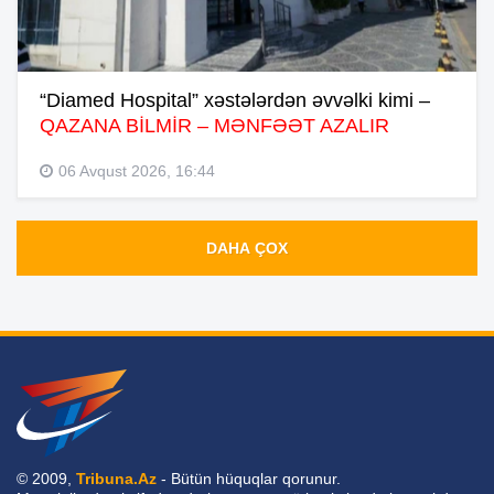
“Diamed Hospital” xəstələrdən əvvəlki kimi –
QAZANA BİLMİR – MƏNFƏƏT AZALIR
06 Avqust 2026, 16:44
DAHA ÇOX
© 2009,
Tribuna.Az
- Bütün hüquqlar qorunur.