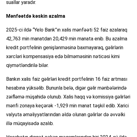
suallar yaradır.
Mənfəətdə kəskin azalma
2025-ci ildə “Yelo Bank”ın xalis mənfəəti 52 faiz azalaraq
42,763 min manatdan 20,429 min manata enib. Bu azalma
kredit portfelinin genişlənməsinə baxmayaraq, gəlirlərin
xərcləri kompensasiya edə bilməməsinin nəticəsi kimi
qiymətləndirilə bilər.
Bankın xalis faiz gəlirləri kredit portfelinin 16 faiz artması
hesabına yüksəlib. Bununla belə, digər gəlir mənbələrində
zəifləmə müşahidə olunub. Xalis haqq və komissiya gəlirləri
mənfi zonaya keçərək -1,929 min manat təşkil edib. Xarici
valyuta əməliyyatlarından əldə olunan gəlirlər də əvvəlki
illə müqayisədə azalıb.