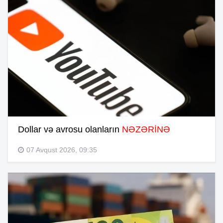
Dollar və avrosu olanların
NƏZƏRİNƏ
07 Avqust 2026, 09:35