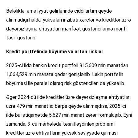
Beləliklə, əməliyyat gəlirlərində ciddi artım qeydə
alınmadığı halda, yüksələn inzibati xərclər və kreditlər üzrə
dəyərsizləşmə ehtiyatları mənfəət göstəricilərinə mənfi
təsir göstərib.
Kredit portfelində böyümə və artan risklər
2025-ci ildə bankın kredit portfeli 915,609 min manatdan
1,064,529 min manata qədər genişlənib. Lakin portfelin
böyüməsi ilə paralel olaraq risk göstəriciləri də yüksəlib.
Əgər 2024-cü ildə kreditlər üzrə dəyərsizləşmə ehtiyatları
üzrə 479 min manatlıq bərpa qeydə alınmışdısa, 2025-ci
ildə bu istiqamətdə 5,627 min manat zərər formalaşıb. Eyni
zamanda, 3-cü mərhələdə təsnifləşdirilən problemli
kreditlər üzrə ehtiyatların yüksək səviyyədə qalması