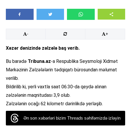
-
+
Xəzər dənizində zəlzələ baş verib.
Bu barədə
Tribuna.az
-a Respublika Seysmoloji Xidmət
Mərkəzinin Zəlzələlərin tədqiqatı bürosundan məlumat
verilib.
Bildirilib ki, yerli vaxtla saat 06:30-da qeydə alınan
zəlzələnin maqnitudası 3,9 olub.
Zəlzələnin ocağı 62 kilometr dərinlikdə yerləşib.
Ən son xəbərləri bizim Threads səhifəmizdə izləyin