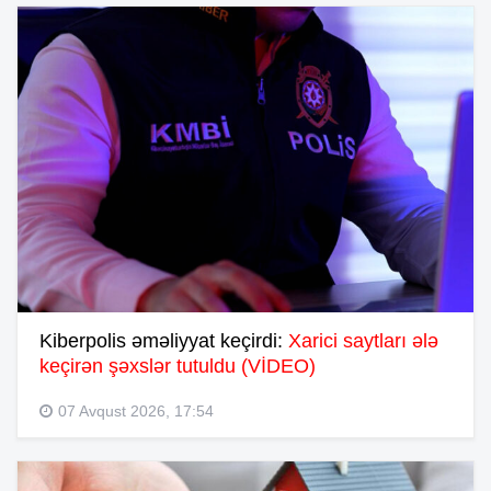
Kiberpolis əməliyyat keçirdi:
Xarici saytları ələ
keçirən şəxslər tutuldu (VİDEO)
07 Avqust 2026, 17:54