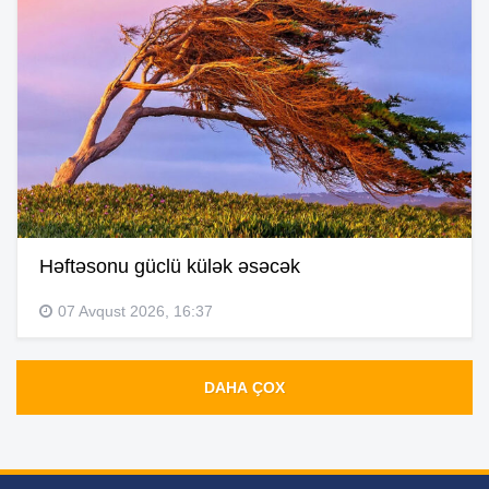
Həftəsonu güclü külək əsəcək
07 Avqust 2026, 16:37
DAHA ÇOX