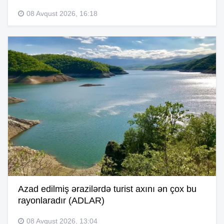
08 Avqust 2026, 16:18
Azad edilmiş ərazilərdə turist axını ən çox bu
rayonlaradır (ADLAR)
08 Avqust 2026, 13:04