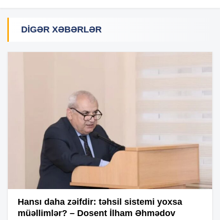
DIGƏR XƏBƏRLƏR
Hansı daha zəifdir: təhsil sistemi yoxsa
müəllimlər? – Dosent İlham Əhmədov