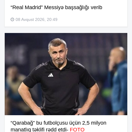
“Real Madrid” Messiyə başsağlığı verib
08 Avqust 2026, 20:49
“Qarabağ” bu futbolçusu üçün 2,5 milyon
manatlıq təklifi rədd etdi-
FOTO