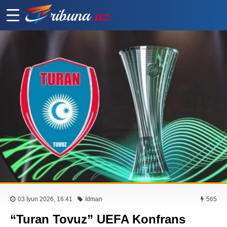
03 İyun 2026, 16:41
İdman
565
“Turan Tovuz” UEFA Konfrans