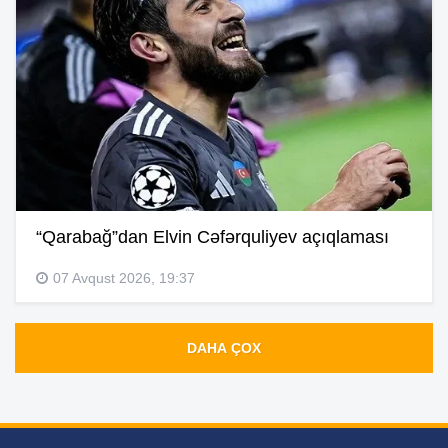
“Qarabağ”dan Elvin Cəfərquliyev açıqlaması
07 Avqust 2026, 19:37
DAHA ÇOX