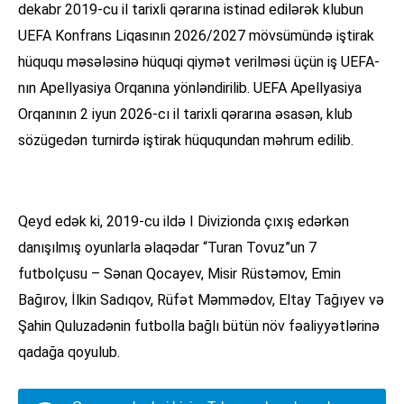
dekabr 2019-cu il tarixli qərarına istinad edilərək klubun
UEFA Konfrans Liqasının 2026/2027 mövsümündə iştirak
hüququ məsələsinə hüquqi qiymət verilməsi üçün iş UEFA-
nın Apellyasiya Orqanına yönləndirilib. UEFA Apellyasiya
Orqanının 2 iyun 2026-cı il tarixli qərarına əsasən, klub
sözügedən turnirdə iştirak hüququndan məhrum edilib.
Qeyd edək ki, 2019-cu ildə I Divizionda çıxış edərkən
danışılmış oyunlarla əlaqədar “Turan Tovuz”un 7
futbolçusu – Sənan Qocayev, Misir Rüstəmov, Emin
Bağırov, İlkin Sadıqov, Rüfət Məmmədov, Eltay Tağıyev və
Şahin Quluzadənin futbolla bağlı bütün növ fəaliyyətlərinə
qadağa qoyulub.