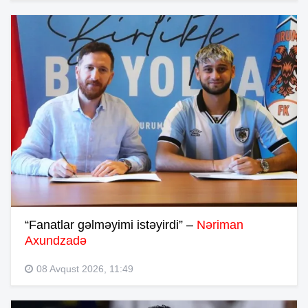
“Fanatlar gəlməyimi istəyirdi” –
Nəriman
Axundzadə
08 Avqust 2026, 11:49