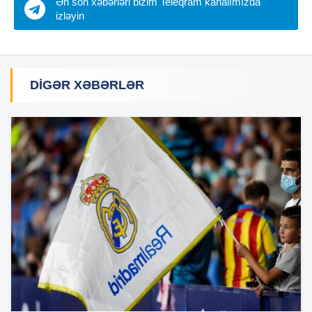
Ən son xəbərləri bizim Teleqram kanalımızda
izləyin
DIGƏR XƏBƏRLƏR