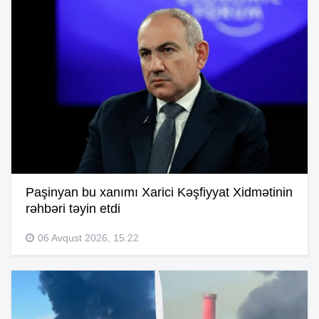
Paşinyan bu xanımı Xarici Kəşfiyyat Xidmətinin
rəhbəri təyin etdi
06 Avqust 2026, 15:22