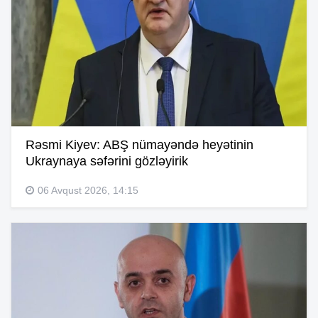
Rəsmi Kiyev: ABŞ nümayəndə heyətinin
Ukraynaya səfərini gözləyirik
06 Avqust 2026, 14:15