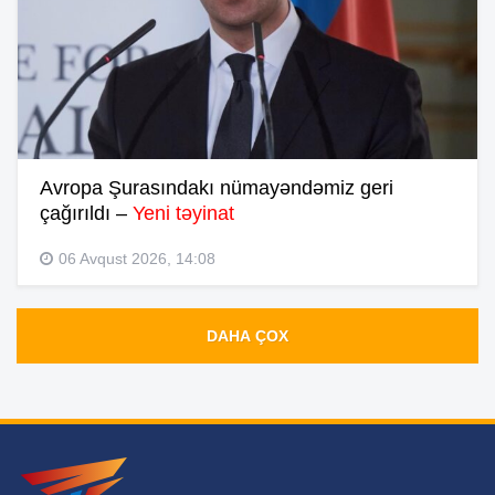
Avropa Şurasındakı nümayəndəmiz geri
çağırıldı –
Yeni təyinat
06 Avqust 2026, 14:08
DAHA ÇOX