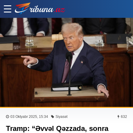
03 Oktyabr 2025, 15:34
Siyasət
632
Tramp: “Əvvəl Qəzzada, sonra