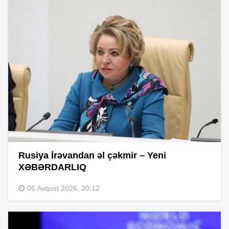
Rusiya İrəvandan əl çəkmir – Yeni
XƏBƏRDARLIQ
06 Avqust 2026, 20:12