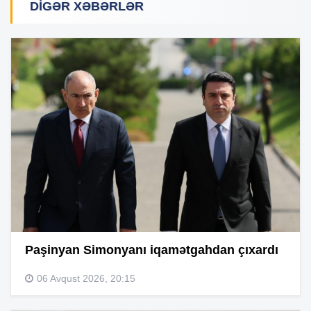
DIGƏR XƏBƏRLƏR
Paşinyan Simonyanı iqamətgahdan çıxardı
06 Avqust 2026, 20:15