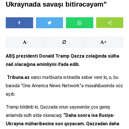
Ukraynada savaşı bitirəcəyəm”
-
+
ABŞ prezidenti Donald Tramp Qəzza zolağında sülhə
nail olacağına əminliyini ifadə edib.
Tribuna.az
xarici mətbuata istinadla xəbər verir ki, o, bu
barədə “One America News Network”ə müsahibəsində söz
açıb.
Tramp bildiirib ki, Qəzzada onun sayəsində çox geniş
anlamda sülh əldə olunacaq
: “Daha sonra isə Rusiya-
Ukrayna müharibəsinə son qoyacam. Qəzzadan daha