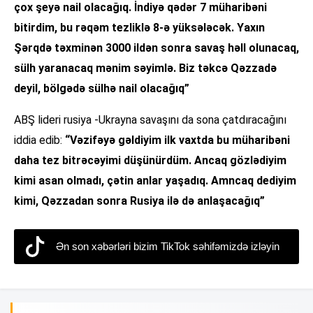
çox şeyə nail olacağıq. İndiyə qədər 7 müharibəni
bitirdim, bu rəqəm tezliklə 8-ə yüksələcək. Yaxın
Şərqdə təxminən 3000 ildən sonra savaş həll olunacaq,
sülh yaranacaq mənim səyimlə. Biz təkcə Qəzzadə
deyil, bölgədə sülhə nail olacağıq”
ABŞ lideri rusiya -Ukrayna savaşını da sona çatdıracağını
iddia edib:
“Vəzifəyə gəldiyim ilk vaxtda bu müharibəni
daha tez bitrəcəyimi düşünürdüm. Ancaq gözlədiyim
kimi asan olmadı, çətin anlar yaşadıq. Amncaq dediyim
kimi, Qəzzadan sonra Rusiya ilə də anlaşacağıq”
Ən son xəbərləri bizim TikTok səhifəmizdə izləyin