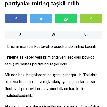
partiyalar mitinq təşkil edib
-
+
Tbilisinin mərkəzi Rustaveli prospektində mitinq keçirilir.
Tribuna.az
xəbər verir ki, mitinqi yerli seçkiləri boykot
etmiş müxalifət partiyaları təşkil edib.
Mitinqə bəzi bölgələrdən də iştirakçılar qatılıb. Tbilisinin
bir neçə hissəsindən yürüşlə aksiyaya qoşulanlar da var.
Rustaveli prospektində avtomobillərin hərəkəti
məhdudlaşdırılıb.
Aksiyanın əsas səhnəsi Azadlıq meydanında, Tbilisi Şəhər