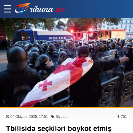
04 Oktyabr 2025, 17:51
Siyasət
751
Tbilisidə seçkiləri boykot etmiş