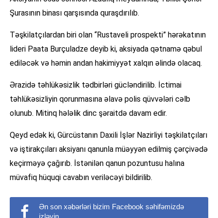
Şurasının binası qarşısında quraşdırılıb.
Təşkilatçılardan biri olan “Rustaveli prospekti” hərəkatının
lideri Paata Burçuladze deyib ki, aksiyada qətnamə qəbul
ediləcək və həmin andan hakimiyyət xalqın əlində olacaq.
Ərazidə təhlükəsizlik tədbirləri gücləndirilib. İctimai
təhlükəsizliyin qorunmasına əlavə polis qüvvələri cəlb
olunub. Mitinq hələlik dinc şəraitdə davam edir.
Qeyd edək ki, Gürcüstanın Daxili İşlər Nazirliyi təşkilatçıları
və iştirakçıları aksiyanı qanunla müəyyən edilmiş çərçivədə
keçirməyə çağırıb. İstənilən qanun pozuntusu halına
müvafiq hüquqi cavabın veriləcəyi bildirilib.
Ən son xəbərləri bizim Facebook səhifəmizdə
izləyin