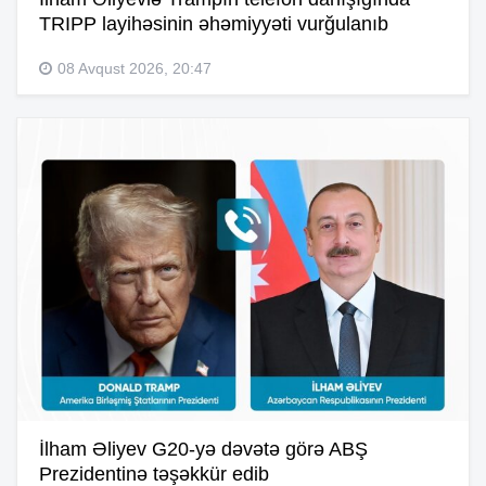
TRIPP layihəsinin əhəmiyyəti vurğulanıb
08 Avqust 2026, 20:47
İlham Əliyev G20-yə dəvətə görə ABŞ
Prezidentinə təşəkkür edib