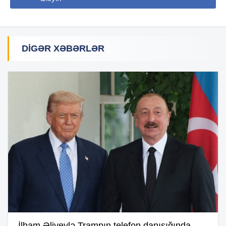
DIGƏR XƏBƏRLƏR
İlham Əliyevlə Trampın telefon danışığında