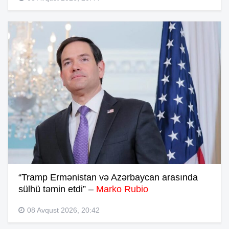
“Tramp Ermənistan və Azərbaycan arasında
sülhü təmin etdi” –
Marko Rubio
08 Avqust 2026, 20:42