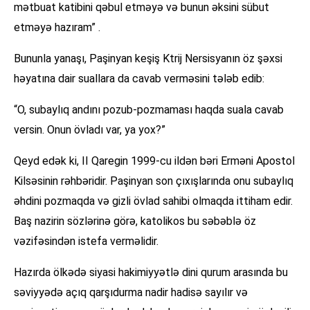
mətbuat katibini qəbul etməyə və bunun əksini sübut
etməyə hazıram” .
Bununla yanaşı, Paşinyan keşiş Ktrij Nersisyanın öz şəxsi
həyatına dair suallara da cavab verməsini tələb edib:
“O, subaylıq andını pozub-pozmaması haqda suala cavab
versin. Onun övladı var, ya yox?”
Qeyd edək ki, II Qaregin 1999-cu ildən bəri Erməni Apostol
Kilsəsinin rəhbəridir. Paşinyan son çıxışlarında onu subaylıq
əhdini pozmaqda və gizli övlad sahibi olmaqda ittiham edir.
Baş nazirin sözlərinə görə, katolikos bu səbəblə öz
vəzifəsindən istefa verməlidir.
Hazırda ölkədə siyasi hakimiyyətlə dini qurum arasında bu
səviyyədə açıq qarşıdurma nadir hadisə sayılır və