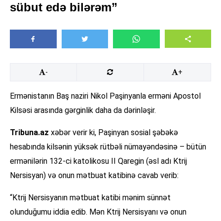
sübut edə bilərəm”
-
+
Ermənistanın Baş naziri Nikol Paşinyanla erməni Apostol
Kilsəsi arasında gərginlik daha da dərinləşir.
Tribuna.az
xəbər verir ki, Paşinyan sosial şəbəkə
hesabında kilsənin yüksək rütbəli nümayəndəsinə – bütün
ermənilərin 132-ci katolikosu II Qaregin (əsl adı Ktrij
Nersisyan) və onun mətbuat katibinə cavab verib:
“Ktrij Nersisyanın mətbuat katibi mənim sünnət
olunduğumu iddia edib. Mən Ktrij Nersisyanı və onun