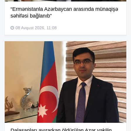
“Ermənistanla Azərbaycan arasında münaqişə
səhifəsi bağlanıb”
08 Avqust 2026, 11:08
Dalaşanları ayırarkən öldürülən Azər vəkilin