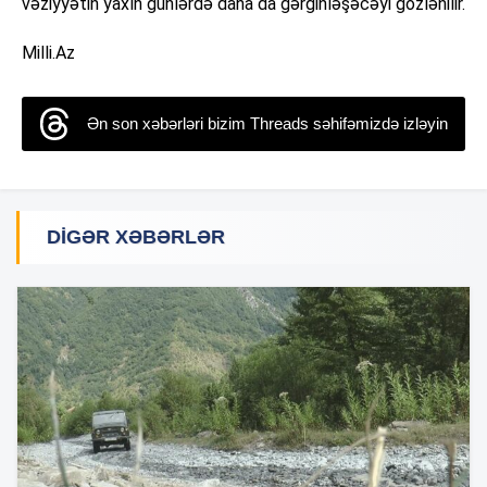
vəziyyətin yaxın günlərdə daha da gərginləşəcəyi gözlənilir.
Milli.Az
Ən son xəbərləri bizim Threads səhifəmizdə izləyin
DIGƏR XƏBƏRLƏR