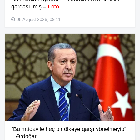
qardaşı imiş –
Foto
08 Avqust 2026, 09:11
“Bu müqavilə heç bir ölkəyə qarşı yönəlməyib”
– Ərdoğan