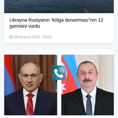
Ukrayna Rusiyanın “kölgə donanması”nın 12
gəmisini vurdu
08 Avqust 2026, 13:03