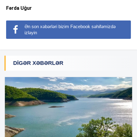
Fərda Uğur
Ən son xəbərləri bizim Facebook səhifəmizdə
izləyin
DIGƏR XƏBƏRLƏR