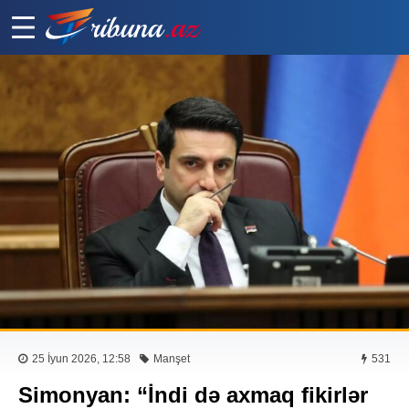
25 İyun 2026, 12:58
Manşet
531
Simonyan: “İndi də axmaq fikirlər