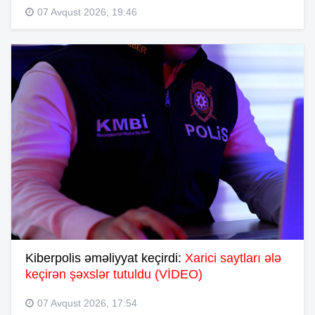
07 Avqust 2026, 19:46
Kiberpolis əməliyyat keçirdi:
Xarici saytları ələ
keçirən şəxslər tutuldu (VİDEO)
07 Avqust 2026, 17:54