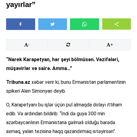
yayırlar”
-
+
“Narek Karapetyan, hər şeyi bölmüsən. Vəzifələri,
müşavirlər və sairə. Amma…”
Tribuna.az
xəbər verir ki, bunu Ermənistan parlamentinin
spikeri Alen Simonyan deyib.
O, Karapetyanı bu işlər üçün pul almaqda dolayı ittiham
edib. Və ardından bildirib: “İndi də guya 300 min
azərbaycanlının Ermənistana gəlməli olduğu barədə
axmaq, yalan tezisinə haqq qazandırmaq istəyirsən”.