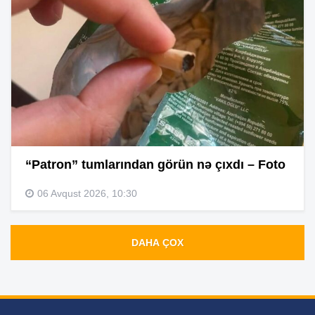
“Patron” tumlarından görün nə çıxdı – Foto
06 Avqust 2026, 10:30
DAHA ÇOX