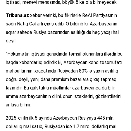
iqtisadi, mənəvi mənasında, böyük ölkə ola bilməyəcək.
Tribuna.az
xəbər verir ki, bu fikirlərlə ReAl Partiyasının
sədri Natiq Cəfərli çıxış edib. O bildirib ki, Azərbaycanın
aqrar sahədə Rusiya bazarından asılılığı da heç yaxşı hal
deyil:
“Hökumətin iqtisadi qanadında təmsil olunanlara illərdir bu
haqda xəbərdarlıq edirdik ki, Azərbaycan kənd təsərrüfatı
məhsullarının ixracatında Rusiyadan 80%-ə yaxın asılılıq
doğru deyil, yeni, daha premium bazarlara çıxış tapmaq
lazımdır. Bu qalstuklu müəllimlər azərbaycanca da bilir,
amma azərbaycanlının dilini, onun istəklərini, gözləntilərini
anlaya bilmir.
2025-ci ilin ilk 5 ayında Azərbaycan Rusiyaya 445 mln.
dollarlıq mal satıb, Rusiyadan isə 1,7 mlrd. dollarlıq mal