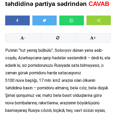
təhdidinə partiya sədrindən
CAVAB
-
+
Putinin “tut yemiş bülbülü”, Solovyov dünən yenə əsib-
coşdu, Azərbaycana qarşı hədələr səsləndirdi – dedi ki, elə
edərik ki, siz pomidorunuzu Rusiyada sata bilməyəsiz, o
zaman görək pomidoru harda satacaqsınız.
5100 nüvə başlığı, 17 mln. km2 ərazisi olan ölkənin
təhdidinə baxın – pomidoru almarıq, belə cılız, belə düşük
Şimal qonşumuz var, məhz belə bəsit olduqlarına görə
nüvə bombalarına, raketlərinə, ərazisinin böyüklüyünü
baxmayaraq Rusiya cılızdı, kiçikdi, heç vaxt sözün siyasi,