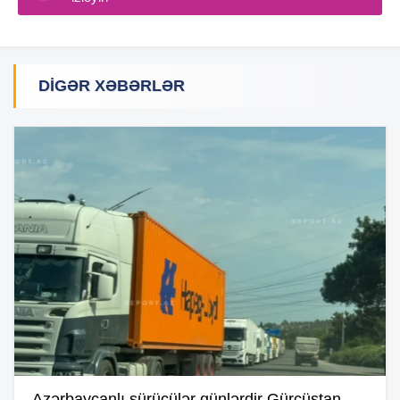
DIGƏR XƏBƏRLƏR
Azərbaycanlı sürücülər günlərdir Gürcüstan