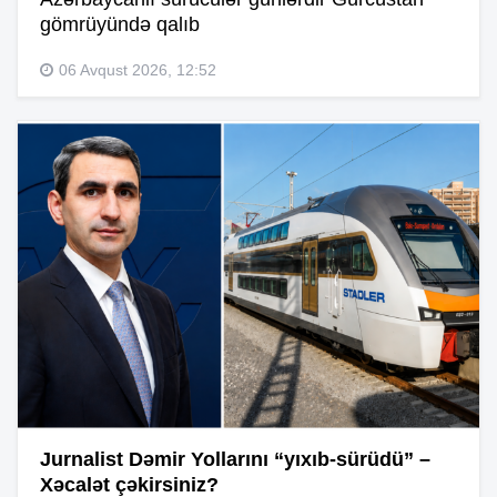
gömrüyündə qalıb
06 Avqust 2026, 12:52
Jurnalist Dəmir Yollarını “yıxıb-sürüdü” –
Xəcalət çəkirsiniz?