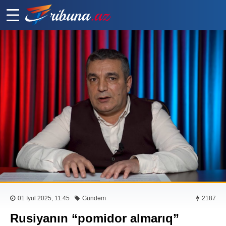
01 İyul 2025, 11:45
Gündəm
2187
Rusiyanın “pomidor almarıq”