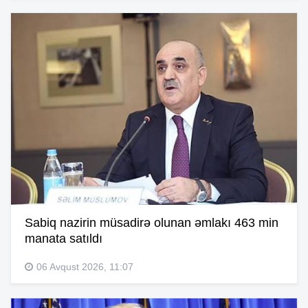
Sabiq nazirin müsadirə olunan əmlakı 463 min
manata satıldı
06 Avqust 2026, 11:07