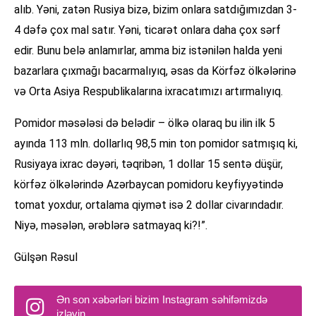
alıb. Yəni, zatən Rusiya bizə, bizim onlara satdığımızdan 3-
4 dəfə çox mal satır. Yəni, ticarət onlara daha çox sərf
edir. Bunu belə anlamırlar, amma biz istənilən halda yeni
bazarlara çıxmağı bacarmalıyıq, əsas da Körfəz ölkələrinə
və Orta Asiya Respublikalarına ixracatımızı artırmalıyıq.
Pomidor məsələsi də belədir – ölkə olaraq bu ilin ilk 5
ayında 113 mln. dollarlıq 98,5 min ton pomidor satmışıq ki,
Rusiyaya ixrac dəyəri, təqribən, 1 dollar 15 sentə düşür,
körfəz ölkələrində Azərbaycan pomidoru keyfiyyətində
tomat yoxdur, ortalama qiymət isə 2 dollar civarındadır.
Niyə, məsələn, ərəblərə satmayaq ki?!”.
Gülşən Rəsul
Ən son xəbərləri bizim Instagram səhifəmizdə
izləyin