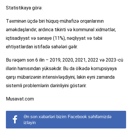
Statistikaya görə:
Təxminən üçdə biri hüquq-mühafizə orqanlarının
əməkdaşlarıdır; ardınca tikinti və kommunal xidmətlər,
iqtisadiyyat və sənaye (11%), nəqliyyat və təbii
ehtiyatlardan istifadə sahələri gəlir.
Bu rəqəm son 6 ilin – 2019, 2020, 2021, 2022 və 2023-cü
illərin hamısından yüksəkdir. Bu da ölkədə korrupsiyaya
qarşı mübarizənin intensivləşdiyini, lakin eyni zamanda
sistemli problemlərin dərinliyini göstərir.
Musavat.com
Ən son xəbərləri bizim Facebook səhifəmizdə
izləyin