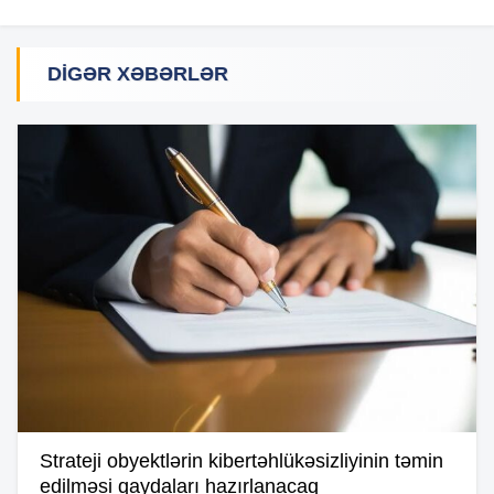
DIGƏR XƏBƏRLƏR
Strateji obyektlərin kibertəhlükəsizliyinin təmin
edilməsi qaydaları hazırlanacaq