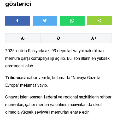
göstərici
-
+
2025-ci ildə Rusiyada azı 99 deputat və yüksək rütbəli
məmura qarşı korrupsiya işi açılıb. Bu, son illərin ən yüksək
göstəricisi olub.
Tribuna.az
xəbər verir ki, bu barədə “Novaya Gazeta
Evropa” məlumat yayıb.
Cinayət işləri əsasən federal və regional nazirliklərin rəhbər
müavinləri, şəhər merləri və onların müavinləri də daxil
olmaqla yüksək səviyyəli məmurları əhatə edir.