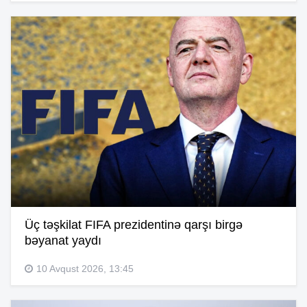
Üç təşkilat FIFA prezidentinə qarşı birgə
bəyanat yaydı
10 Avqust 2026, 13:45