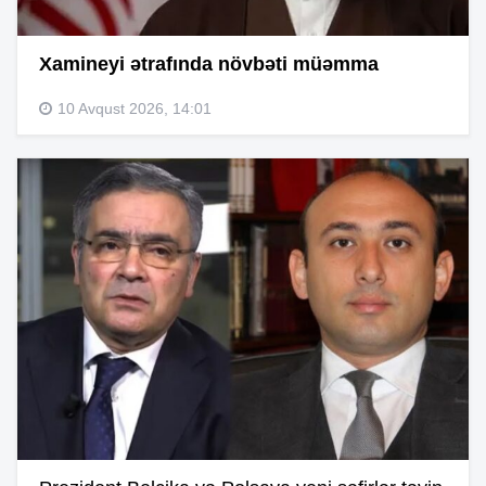
Xamineyi ətrafında növbəti müəmma
10 Avqust 2026, 14:01