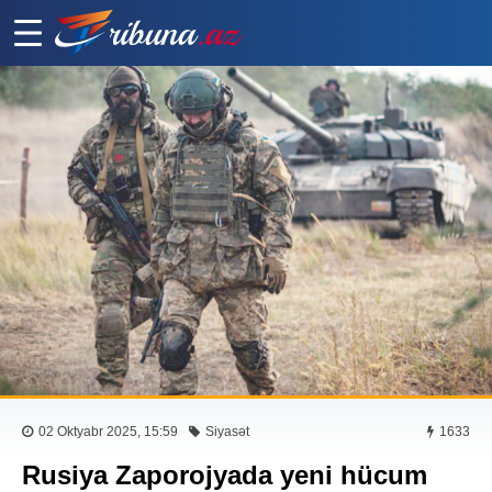
02 Oktyabr 2025, 15:59
Siyasət
1633
Rusiya Zaporojyada yeni hücum