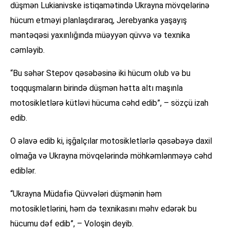
düşmən Lukianivske istiqamətində Ukrayna mövqelərinə
hücum etməyi planlaşdıraraq, Jerebyanka yaşayış
məntəqəsi yaxınlığında müəyyən qüvvə və texnika
cəmləyib.
“Bu səhər Stepov qəsəbəsinə iki hücum olub və bu
toqquşmaların birində düşmən hətta altı maşınla
motosikletlərə kütləvi hücuma cəhd edib”, – sözçü izah
edib.
O əlavə edib ki, işğalçılar motosikletlərlə qəsəbəyə daxil
olmağa və Ukrayna mövqelərində möhkəmlənməyə cəhd
ediblər.
“Ukrayna Müdafiə Qüvvələri düşmənin həm
motosikletlərini, həm də texnikasını məhv edərək bu
hücumu dəf edib”, – Voloşin deyib.