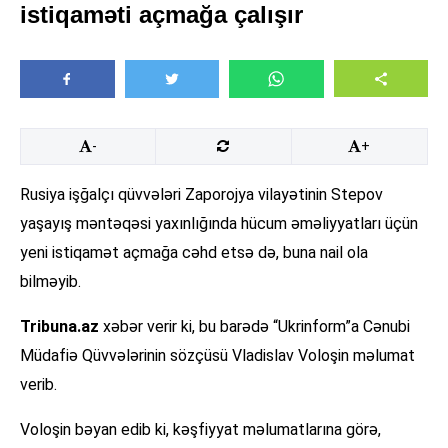
istiqaməti açmağa çalışır
-
+
Rusiya işğalçı qüvvələri Zaporojya vilayətinin Stepov
yaşayış məntəqəsi yaxınlığında hücum əməliyyatları üçün
yeni istiqamət açmağa cəhd etsə də, buna nail ola
bilməyib.
Tribuna.az
xəbər verir ki, bu barədə “Ukrinform”a Cənubi
Müdafiə Qüvvələrinin sözçüsü Vladislav Voloşin məlumat
verib.
Voloşin bəyan edib ki, kəşfiyyat məlumatlarına görə,