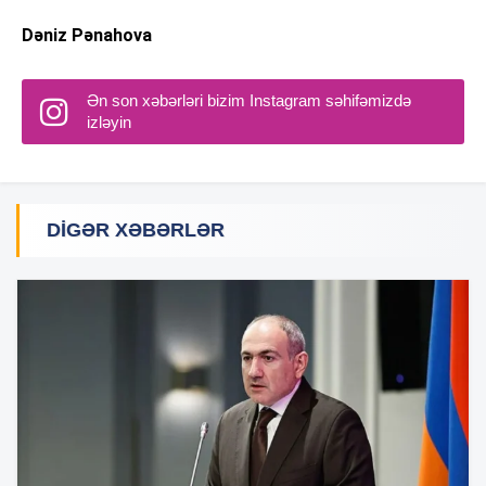
Dəniz Pənahova
Ən son xəbərləri bizim Instagram səhifəmizdə
izləyin
DIGƏR XƏBƏRLƏR