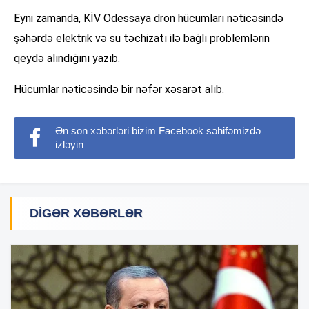
Eyni zamanda, KİV Odessaya dron hücumları nəticəsində
şəhərdə elektrik və su təchizatı ilə bağlı problemlərin
qeydə alındığını yazıb.
Hücumlar nəticəsində bir nəfər xəsarət alıb.
Ən son xəbərləri bizim Facebook səhifəmizdə
izləyin
DIGƏR XƏBƏRLƏR