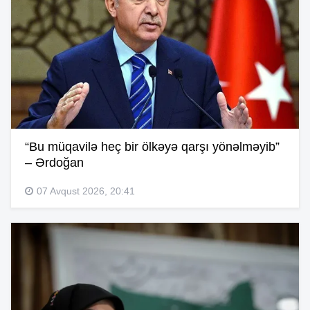
“Bu müqavilə heç bir ölkəyə qarşı yönəlməyib”
– Ərdoğan
07 Avqust 2026, 20:41