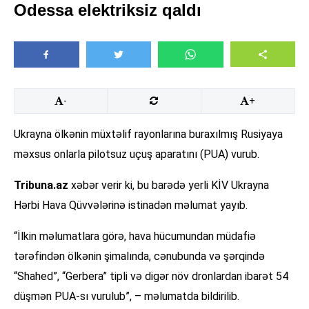
Odessa elektriksiz qaldı
-
+
Ukrayna ölkənin müxtəlif rayonlarına buraxılmış Rusiyaya
məxsus onlarla pilotsuz uçuş aparatını (PUA) vurub.
Tribuna.az
xəbər verir ki, bu barədə yerli KİV Ukrayna
Hərbi Hava Qüvvələrinə istinadən məlumat yayıb.
“İlkin məlumatlara görə, hava hücumundan müdafiə
tərəfindən ölkənin şimalında, cənubunda və şərqində
“Shahed”, “Gerbera” tipli və digər növ dronlardan ibarət 54
düşmən PUA-sı vurulub”, – məlumatda bildirilib.