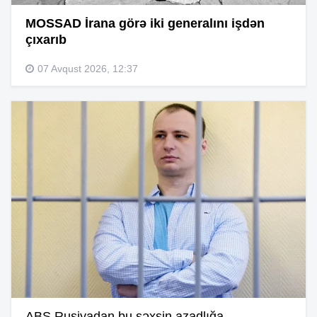
MOSSAD İrana görə iki generalını işdən
çıxarıb
07 Avqust 2026, 12:37
ABŞ Rusiyadan bu şəxsin azadlığa