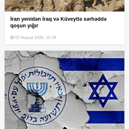
İran yenidən İraq və Küveytlə sərhəddə
qoşun yığır
07 Avqust 2026, 15:29