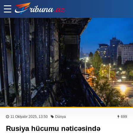
11 Oktyabr 2025, 13:50
Dünya
699
Rusiya hücumu nəticəsində