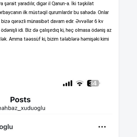
12
ya şərait yaradılır, digər il Qanun-a. İki təşkilat
ərbaycanın ilk müstəqil qurumlardır bu sahədə. Onlar
ə bizə qərəzli münasibət davam edir. Əvvəllər 6 kv
12
ə ödənişli idi. Biz də çalışırdıq ki, heç olmasa ödəniş az
bilək. Amma təəssüf ki, bizim tələblərə həmişəki kimi
12
12
12
12