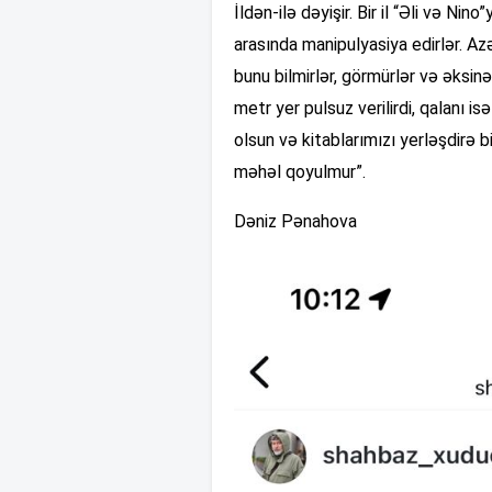
İldən-ilə dəyişir. Bir il “Əli və Nino”
arasında manipulyasiya edirlər. Az
bunu bilmirlər, görmürlər və əksin
metr yer pulsuz verilirdi, qalanı is
olsun və kitablarımızı yerləşdirə 
məhəl qoyulmur”.
Dəniz Pənahova