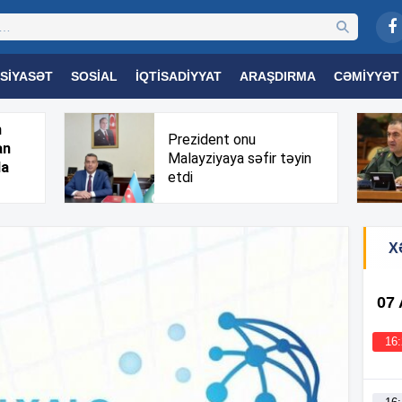
SIYASƏT
SOSIAL
İQTISADIYYAT
ARAŞDIRMA
CƏMIYYƏT
OGIYA
TƏHSIL
SAĞLAMLIQ
MARAQLI
TRIBUNA TV
h
Prezident onu
an
Malayziyaya səfir təyin
da
etdi
X
07
16