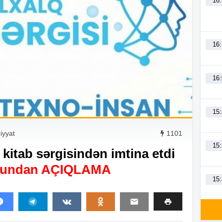
16
16
16
15
diyyat
1101
15
kitab sərgisindən imtina etdi
lundan AÇIQLAMA
15
15