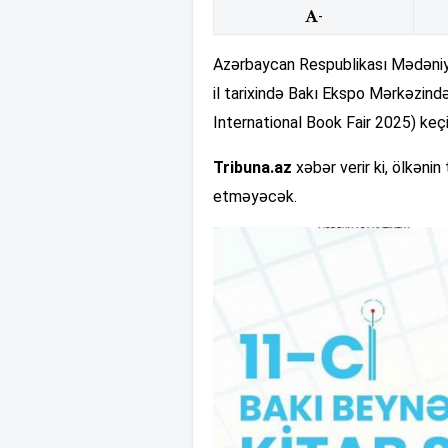
-
Azərbaycan Respublikası Mədəniyyət
il tarixində Bakı Ekspo Mərkəzind
International Book Fair 2025) keçiri
Tribuna.az
xəbər verir ki, ölkənin
etməyəcək.