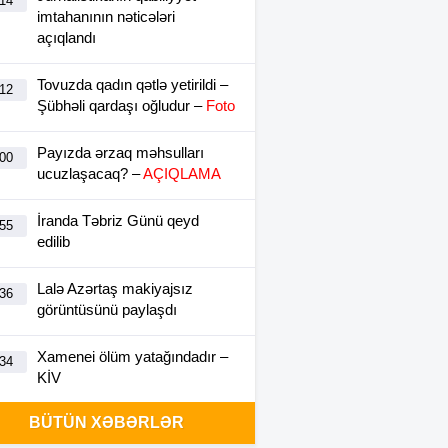
:14
imtahanının nəticələri
açıqlandı
Tovuzda qadın qətlə yetirildi –
:12
Şübhəli qardaşı oğludur –
Foto
Payızda ərzaq məhsulları
:00
ucuzlaşacaq? –
AÇIQLAMA
İranda Təbriz Günü qeyd
:55
edilib
Lalə Azərtaş makiyajsız
:36
görüntüsünü paylaşdı
Xamenei ölüm yatağındadır –
:34
KİV
BÜTÜN XƏBƏRLƏR
“İlin sonuna qədər
:30
Ermənistanı bir çox çətin