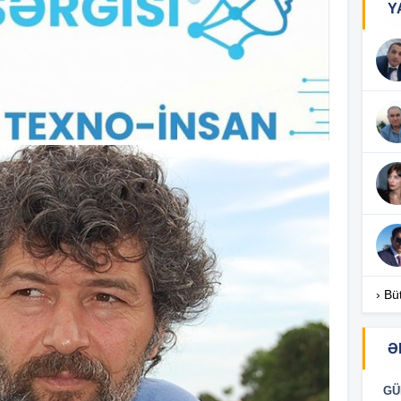
Y
14
14
14
14
› Bü
13
Ə
GÜ