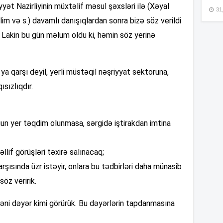
yət Nazirliyinin müxtəlif məsul şəxsləri ilə (Xəyal
31,
13
lim və s.) davamlı danışıqlardan sonra bizə söz verildi
. Lakin bu gün məlum oldu ki, həmin söz yerinə
13
ya qarşı deyil, yerli müstəqil nəşriyyat sektoruna,
13
ısızlıqdır.
13
ğun yer təqdim olunmasa, sərgidə iştirakdan imtina
13
lif görüşləri təxirə salınacaq;
rşısında üzr istəyir, onlara bu tədbirləri daha münasib
öz veririk.
13
əni dəyər kimi görürük. Bu dəyərlərin tapdanmasına
13