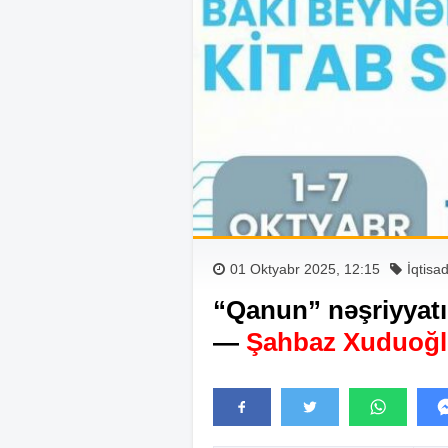
01 Oktyabr 2025, 12:15
İqtisa
“Qanun” nəşriyyatı 
—
Şahbaz Xuduoğ