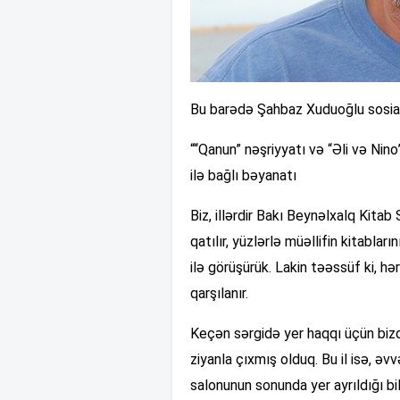
Bu barədə Şahbaz Xuduoğlu sosia
““Qanun” nəşriyyatı və “Əli və Nin
ilə bağlı bəyanatı
Biz, illərdir Bakı Beynəlxalq Kitab
qatılır, yüzlərlə müəllifin kitabları
ilə görüşürük. Lakin təəssüf ki, hər
qarşılanır.
Keçən sərgidə yer haqqı üçün biz
ziyanla çıxmış olduq. Bu il isə, əv
salonunun sonunda yer ayrıldığı bil