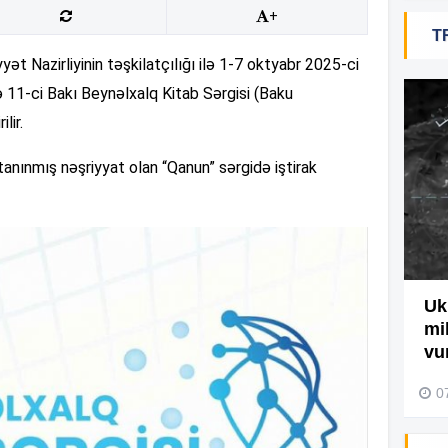
+
T
 Nazirliyinin təşkilatçılığı ilə 1-7 oktyabr 2025-ci
15
ə 11-ci Bakı Beynəlxalq Kitab Sərgisi (Baku
lir.
15
 tanınmış nəşriyyat olan “Qanun” sərgidə iştirak
15
Ağdamda yanğını bu şəxs
Uk
15
törədibmiş – Video
mi
vu
04 Avqust 2026, 09:45
0
15