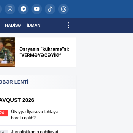
HADISƏ
İDMAN
Əsryanın “kükrəmə”si:
“VERMƏYƏCƏYİK!”
ƏBƏR LENTİ
 AVQUST 2026
Ülviyyə İlyasova fəhləyə
:24
borclu qalıb?
Jurnalistikanın qabiliyyət