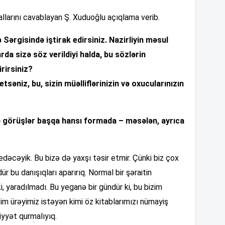
allarını cavablayan Ş. Xuduoğlu açıqlama verib.
13
b Sərgisində iştirak edirsiniz. Nazirliyin məsul
arda sizə söz verildiyi halda, bu sözlərin
rirsiniz?
12
tsəniz, bu, sizin müəlliflərinizin və oxucularınızın
ə görüşlər başqa hansı formada – məsələn, ayrıca
12
 edəcəyik. Bu bizə də yaxşı təsir etmir. Çünki biz çox
12
ür bu danışıqları aparırıq. Normal bir şəraitin
i, yaradılmadı. Bu yeganə bir gündür ki, bu bizim
12
bizim ürəyimiz istəyən kimi öz kitablarımızı nümayiş
iyyət qurmalıyıq.