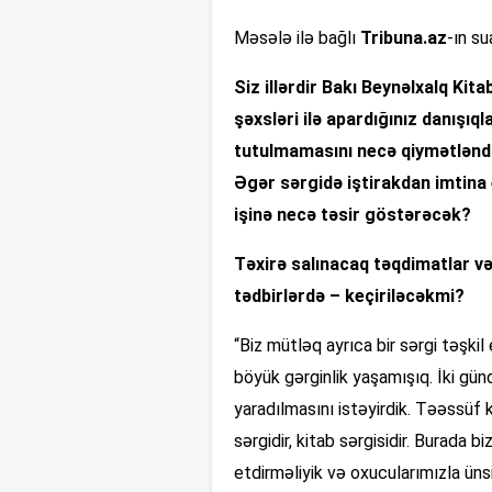
Məsələ ilə bağlı
Tribuna.az
-ın su
Siz illərdir Bakı Beynəlxalq Kita
şəxsləri ilə apardığınız danışıql
tutulmamasını necə qiymətləndi
Əgər sərgidə iştirakdan imtina e
işinə necə təsir göstərəcək?
Təxirə salınacaq təqdimatlar v
tədbirlərdə – keçiriləcəkmi?
“Biz mütləq ayrıca bir sərgi təşkil
böyük gərginlik yaşamışıq. İki günd
yaradılmasını istəyirdik. Təəssüf k
sərgidir, kitab sərgisidir. Burada 
etdirməliyik və oxucularımızla üns