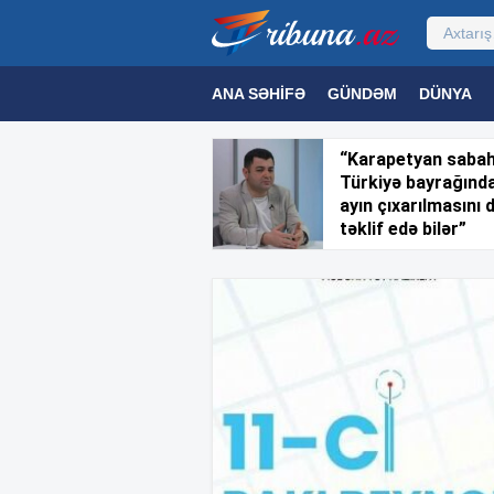
ANA SƏHIFƏ
GÜNDƏM
DÜNYA
MƏDƏNIYYƏT
MAQAZIN
TEXNOL
“Karapetyan saba
Türkiyə bayrağınd
ayın çıxarılmasını 
təklif edə bilər”