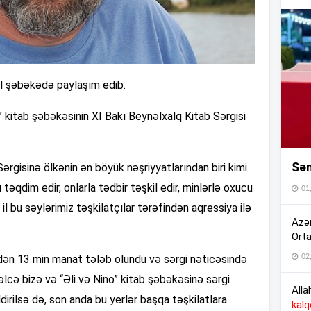
13
l şəbəkədə paylaşım edib.
13
o” kitab şəbəkəsinin XI Bakı Beynəlxalq Kitab Sərgisi
13
Sən
 Sərgisinə ölkənin ən böyük nəşriyyatlarından biri kimi
13
nı təqdim edir, onlarla tədbir təşkil edir, minlərlə oxucu
01
 il bu səylərimiz təşkilatçılar tərəfindən aqressiya ilə
Azər
13
Orta
02
dən 13 min manat tələb olundu və sərgi nəticəsində
vəlcə bizə və “Əli və Nino” kitab şəbəkəsinə sərgi
13
Alla
dirilsə də, son anda bu yerlər başqa təşkilatlara
kal