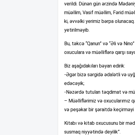
verildi. Dünən gün ərzində Mədəniy
müəllim, Vasif müəllim, Fərid müəl
ki, əvvəlki yerimiz bərpa olunacaq
yetirilməyib.
Bu, təkcə “Qanun” və “Əli və Nino” 
oxuculara və müəlliflərə qarşı sayq
Biz aşağıdakıları bəyan edirik:
-Əgər bizə sərgidə ədalətli və uy
edəcəyik;
-Nəzərdə tutulan təqdimat və müəl
– Müəlliflərimiz və oxucularımız qa
və peşəkar bir şəraitdə keçirməyi s
Kitabı və kitab oxucusunu bir məd
susmaq niyyətində deyilik”.