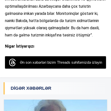
optimallaşdırılması Azərbaycana daha çox turistin
gəlməsinə imkan yarada bilər. Monitorinqlər göstərir ki,
nəinki Bakıda, hətta bölgələrdə də turizm xidmətlərinin
qiymətləri yüksək olaraq qalmaqdadır. Bu da həm daxili,
həm də gəlmə turizmin inkişafına təsirsiz ötüşmür”.
Nigar İxtiyarqızı
Ən son xəbərləri bizim Threads səhifəmizdə izləyin
DIGƏR XƏBƏRLƏR