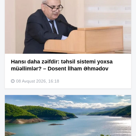
Hansı daha zəifdir: təhsil sistemi yoxsa
müəllimlər? – Dosent İlham Əhmədov
08 Avqust 2026, 16:18