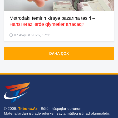
Metrodakı təmirin kirayə bazarına təsiri –
Hansı ərazilərdə qiymətlər artacaq?
07 Avqust 2026, 17:11
DAHA ÇOX
© 2009,
Tribuna.Az
- Bütün hüquqlar qorunur.
Materiallardan istifadə edərkən sayta mütləq istinad olunmalıdır.