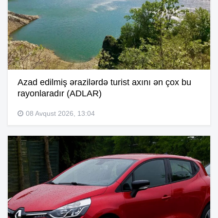
Azad edilmiş ərazilərdə turist axını ən çox bu
rayonlaradır (ADLAR)
08 Avqust 2026, 13:04