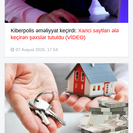
Kiberpolis əməliyyat keçirdi:
Xarici saytları ələ
keçirən şəxslər tutuldu (VİDEO)
07 Avqust 2026, 17:54