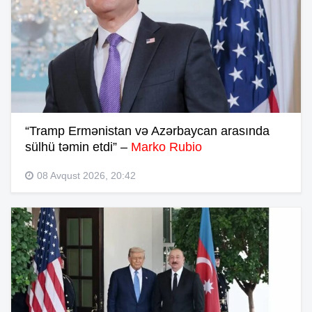
“Tramp Ermənistan və Azərbaycan arasında
sülhü təmin etdi” –
Marko Rubio
08 Avqust 2026, 20:42