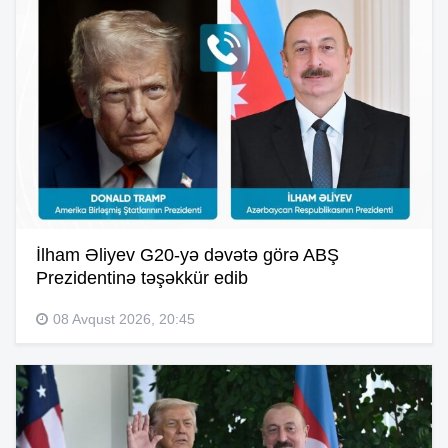
İlham Əliyev G20-yə dəvətə görə ABŞ
Prezidentinə təşəkkür edib
08 Avqust 2026, 20:45