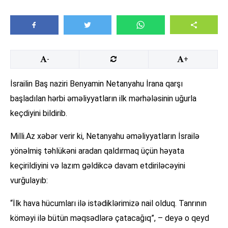
-
+
İsrailin Baş naziri Benyamin Netanyahu İrana qarşı
başladılan hərbi əməliyyatların ilk mərhələsinin uğurla
keçdiyini bildirib.
Milli.Az xəbər verir ki, Netanyahu əməliyyatların İsrailə
yönəlmiş təhlükəni aradan qaldırmaq üçün həyata
keçirildiyini və lazım gəldikcə davam etdiriləcəyini
vurğulayıb:
“İlk hava hücumları ilə istədiklərimizə nail olduq. Tanrının
köməyi ilə bütün məqsədlərə çatacağıq”, – deyə o qeyd