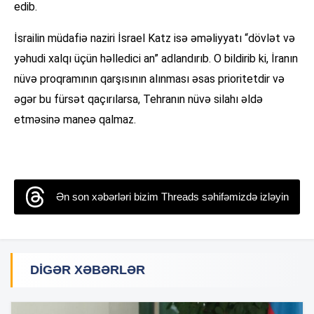
edib.
İsrailin müdafiə naziri İsrael Katz isə əməliyyatı “dövlət və
yəhudi xalqı üçün həlledici an” adlandırıb. O bildirib ki, İranın
nüvə proqramının qarşısının alınması əsas prioritetdir və
əgər bu fürsət qaçırılarsa, Tehranın nüvə silahı əldə
etməsinə maneə qalmaz.
Ən son xəbərləri bizim Threads səhifəmizdə izləyin
DIGƏR XƏBƏRLƏR