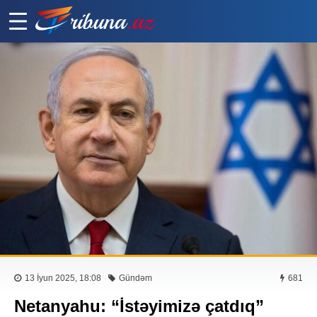
13 İyun 2025, 18:08
Gündəm
681
Netanyahu: “İstəyimizə çatdıq”