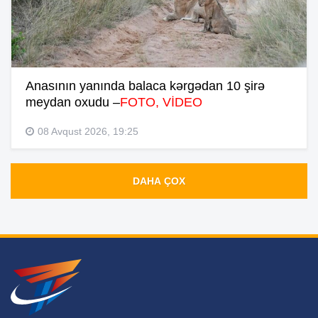
Anasının yanında balaca kərgədan 10 şirə
meydan oxudu –
FOTO, VİDEO
08 Avqust 2026, 19:25
DAHA ÇOX