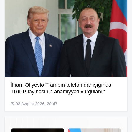
İlham Əliyevlə Trampın telefon danışığında
TRIPP layihəsinin əhəmiyyəti vurğulanıb
08 Avqust 2026, 20:47