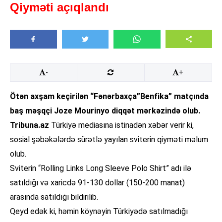
Qiyməti açıqlandı
-
+
Ötən axşam keçirilən “Fənərbaxça”Benfika” matçında
baş məşqçi Joze Mourinyo diqqət mərkəzində olub.
Tribuna.az
Türkiyə mediasına istinadən xəbər verir ki,
sosial şəbəkələrdə sürətlə yayılan sviterin qiyməti məlum
olub.
Sviterin “Rolling Links Long Sleeve Polo Shirt” adı ilə
satıldığı və xaricdə 91-130 dollar (150-200 manat)
arasında satıldığı bildirilib.
Qeyd edək ki, həmin köynəyin Türkiyədə satılmadığı