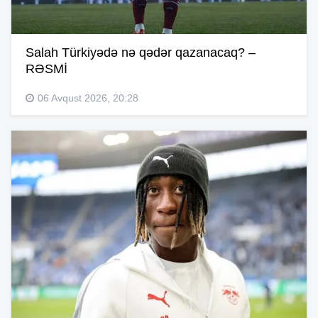
Salah Türkiyədə nə qədər qazanacaq? –
RƏSMİ
06 Avqust 2026, 20:28