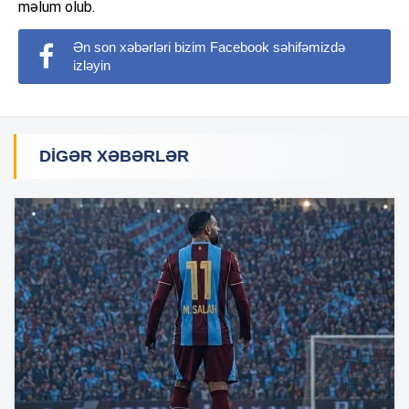
məlum olub.
Ən son xəbərləri bizim Facebook səhifəmizdə
izləyin
DIGƏR XƏBƏRLƏR