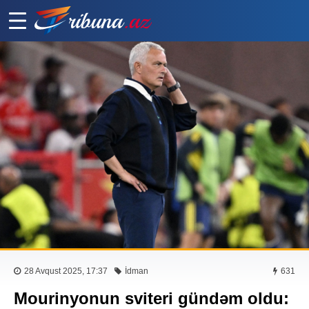
28 Avqust 2025, 17:37
İdman
631
Mourinyonun sviteri gündəm oldu: