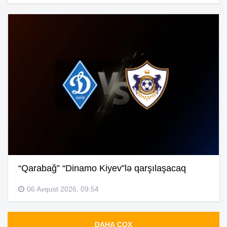
“Qarabağ” “Dinamo Kiyev”lə qarşılaşacaq
06 Avqust 2026, 09:54
DAHA ÇOX