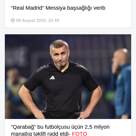
“Real Madrid” Messiyə başsağlığı verib
08 Avqust 2026, 20:49
“Qarabağ” bu futbolçusu üçün 2,5 milyon
manatlıq təklifi rədd etdi-
FOTO