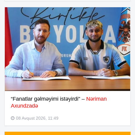
“Fanatlar gəlməyimi istəyirdi” –
Nəriman
Axundzadə
08 Avqust 2026, 11:49