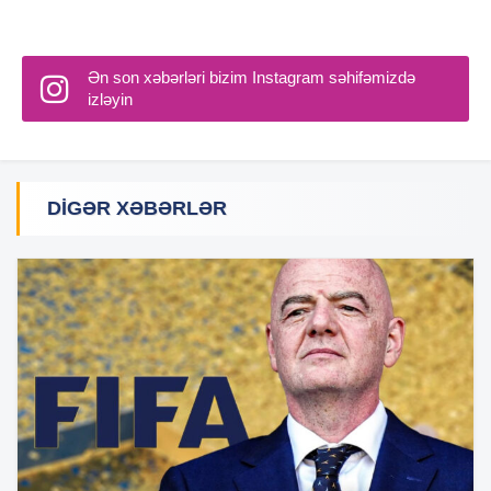
Ən son xəbərləri bizim Instagram səhifəmizdə
izləyin
DIGƏR XƏBƏRLƏR