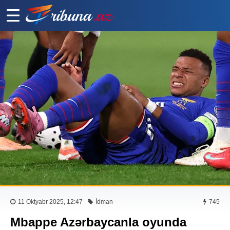
11 Oktyabr 2025, 12:47
İdman
745
Mbappe Azərbaycanla oyunda