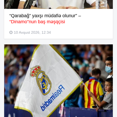
“Qarabağ” yaxşı müdafiə olunur” –
“Dinamo”nun baş məşqçisi
10 Avqust 2026, 12:34