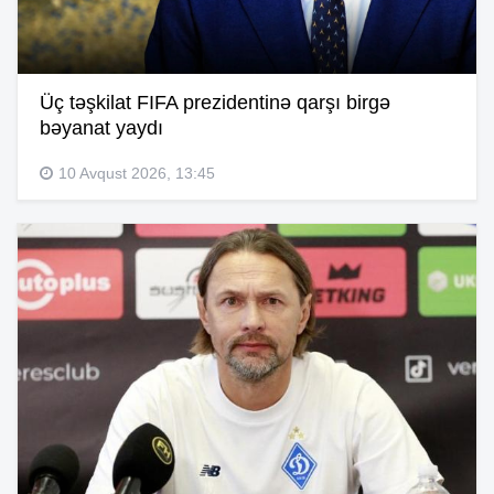
Üç təşkilat FIFA prezidentinə qarşı birgə
bəyanat yaydı
10 Avqust 2026, 13:45