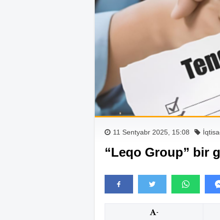
11 Sentyabr 2025, 15:08
İqtis
“Leqo Group” bir g
-