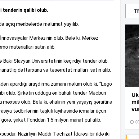
tenderin qalibi olub.
T
19
ədə açıq mənbələrdə məlumat yayılıb.
18
ri İnnovasiyalar Mərkəzinin olub. Belə ki, Mərkəz
o materialları satın alıb.
18
ə Bakı Slavyan Universitetinin keçirdiyi tender olub.
natlıq dəftərxana və təsərrüfat malları satın alıb.
ndən apardığı araşdırma zamanı məlum olub ki, “Lego
17
libi olub. Şirkətin udduğu ən bahalı tender Məcburi
Ağdamda yanğını bu şəxs
Uk
 məxsus olub. Belə ki, əhalinin yeni yaşayış şəraitinə
törədibmiş – Video
mi
17
vu
siya tədbirlərinin təşkili layihəsində icmalar üçün
04 Avqust 2026, 09:45
 görə, şirkət Fonddan 1.5 milyon manat pul alıb.
0
usdur. Nazirliyin Maddi-Təchizat İdarəsi bir ildə iki
17