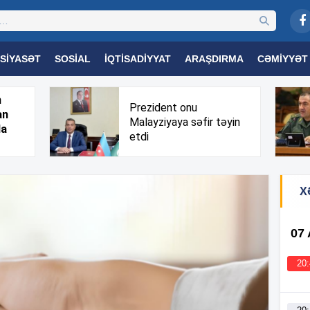
SIYASƏT
SOSIAL
İQTISADIYYAT
ARAŞDIRMA
CƏMIYYƏT
OGIYA
TƏHSIL
SAĞLAMLIQ
MARAQLI
TRIBUNA TV
h
Prezident onu
an
Malayziyaya səfir təyin
da
etdi
X
07
20