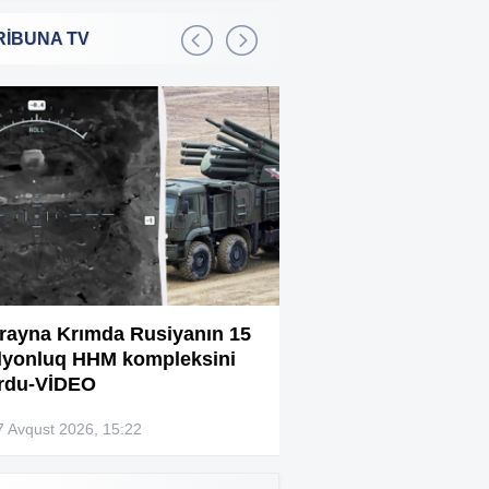
RİBUNA TV
Bakıda 2,5 milyon manata
:01
şadlıq sarayı satılır
Sərdar Ortaç xəstəxanaya
:22
yerləşdirilib?
Rüşvətdə təqsirləndirilən 3
:01
vəzifəli şəxsin məhkəməsi
başlayır
“Həyat yoldaşın istəmirsə,
:59
oxuma, nə məcburdur”
rayna Krımda Rusiyanın 15
Bağlanan universit
lyonluq HHM kompleksini
müəllimləri narazıd
Kiberpolis əməliyyat keçirdi:
:54
rdu-VİDEO
Xarici saytları ələ keçirən
şəxslər tutuldu (VİDEO)
7 Avqust 2026, 15:22
07 Avqust 2026, 13:4
Prokurorluq həbs edilən rəislə
:52
bağlı məlumat yaydı