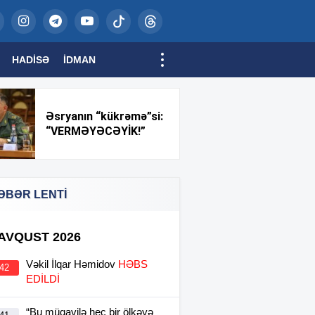
HADISƏ
İDMAN
Əsryanın “kükrəmə”si:
“VERMƏYƏCƏYİK!”
ƏBƏR LENTİ
 AVQUST 2026
Vəkil İlqar Həmidov
HƏBS
:42
EDİLDİ
“Bu müqavilə heç bir ölkəyə