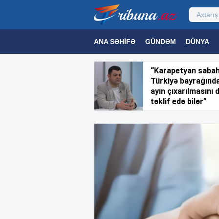
ANA SƏHIFƏ
GÜNDƏM
DÜNYA
MƏDƏNIYYƏT
MAQAZIN
TEXNOL
“Karapetyan saba
Türkiyə bayrağınd
ayın çıxarılmasını 
təklif edə bilər”