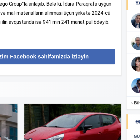
Y
o Group”la anlaşıb. Belə ki, İdarə Paraqrafa uyğun
n və mal-materialların alınması üçün şirkətə 2024-cü
17
u ilin avqustunda isə 941 min 241 manat pul ödəyib.
17
izim Facebook səhifəmizdə izləyin
17
16
› Bü
Ə
16
GÜ