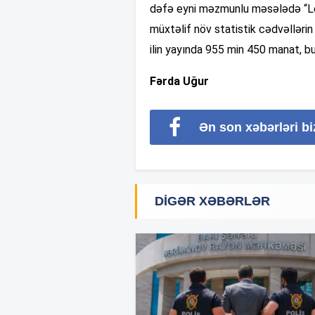
dəfə eyni məzmunlu məsələdə “Leg
müxtəlif növ statistik cədvəlləri
ilin yayında 955 min 450 manat, b
Fərda Uğur
Ən son xəbərləri b
DIGƏR XƏBƏRLƏR