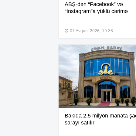
ABŞ-dən “Facebook” və
“Instagram”a yüklü cərimə
07 Avqust 2026, 19:36
Bakıda 2,5 milyon manata şa
sarayı satılır