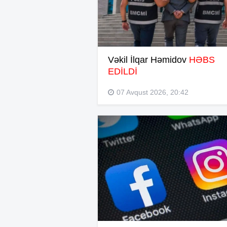
Vəkil İlqar Həmidov
HƏBS
EDİLDİ
07 Avqust 2026, 20:42