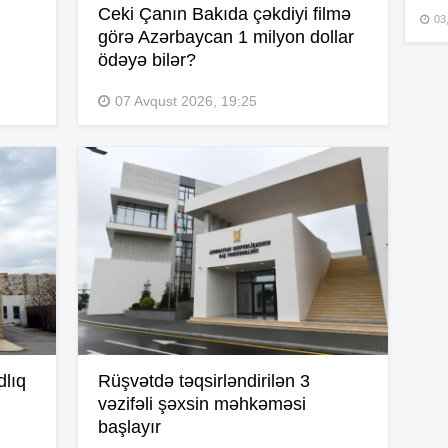
Ceki Çanın Bakıda çəkdiyi filmə
03
görə Azərbaycan 1 milyon dollar
ödəyə bilər?
15
07 Avqust 2026, 19:25
15
15
15
dlıq
Rüşvətdə təqsirləndirilən 3
15
vəzifəli şəxsin məhkəməsi
başlayır