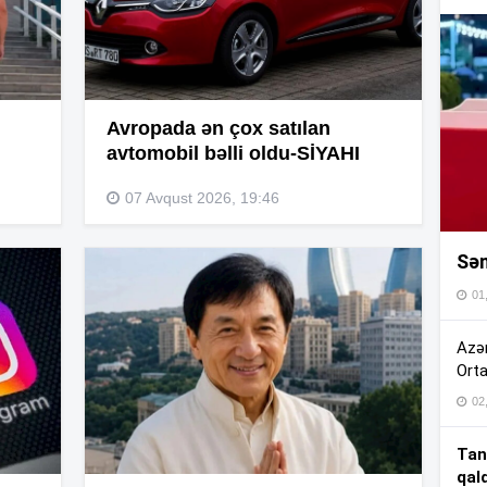
16
16
Avropada ən çox satılan
avtomobil bəlli oldu-SİYAHI
16
07 Avqust 2026, 19:46
Sən
16
01
16
Azər
Orta
02
15
Tan
qal
15