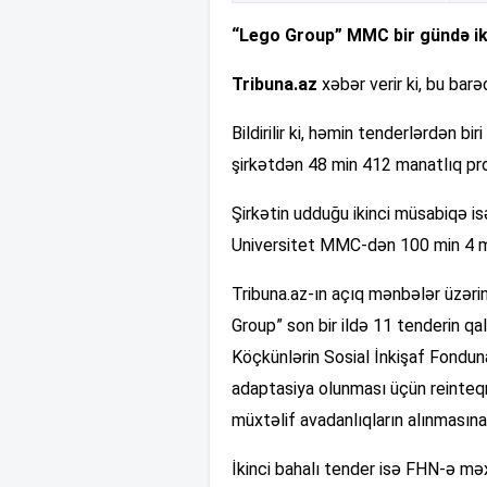
“Lego Group” MMC bir gündə iki 
Tribuna.az
xəbər verir ki, bu bar
Bildirilir ki, həmin tenderlərdən bi
şirkətdən 48 min 412 manatlıq prom
Şirkətin udduğu ikinci müsabiqə is
Universitet MMC-dən 100 min 4 ma
Tribuna.az-ın açıq mənbələr üzəri
Group” son bir ildə 11 tenderin qa
Köçkünlərin Sosial İnkişaf Fonduna
adaptasiya olunması üçün reinteqra
müxtəlif avadanlıqların alınmasına
İkinci bahalı tender isə FHN-ə məxs