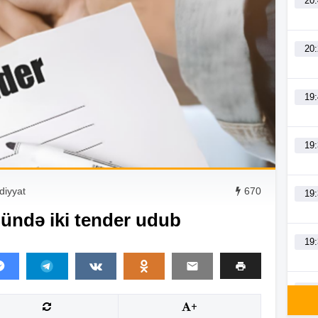
20
20
19
19
adiyyat
670
19
ündə iki tender udub
19
19
+