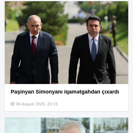
Paşinyan Simonyanı iqamətgahdan çıxardı
06 Avqust 2026, 20:15