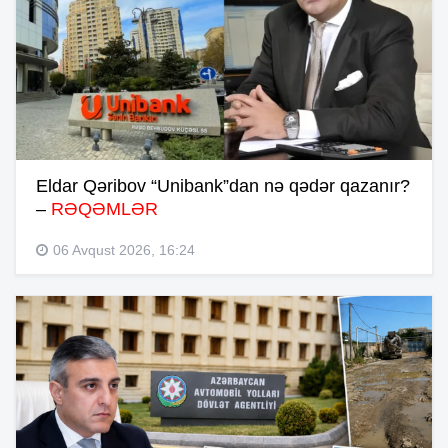
Eldar Qəribov “Unibank”dan nə qədər qazanır?
–
RƏQƏMLƏR
06 Avqust 2026, 16:24