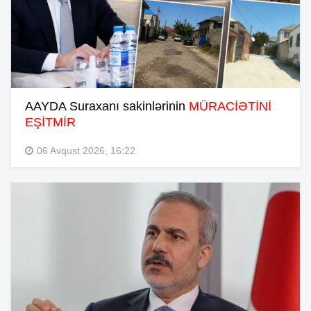
AAYDA Suraxanı sakinlərinin
MÜRACİƏTİNİ
EŞİTMİR
06 Avqust 2026, 16:22