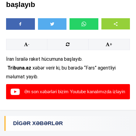
başlayıb
-
+
İran İsrailə raket hücumuna başlayıb.
Tribuna.az
xəbər verir ki, bu barədə “Fars” agentliyi
məlumat yayıb.
Ən son xəbərləri bizim Youtube kanalımızda izləyin
DIGƏR XƏBƏRLƏR