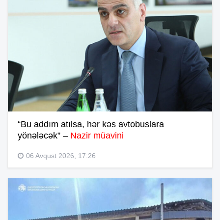
“Bu addım atılsa, hər kəs avtobuslara
yönələcək” –
Nazir müavini
06 Avqust 2026, 17:26