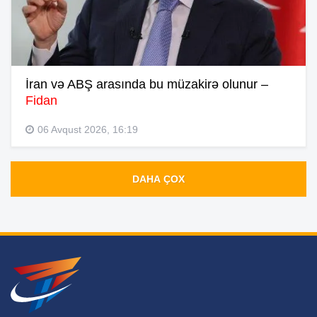
İran və ABŞ arasında bu müzakirə olunur –
Fidan
06 Avqust 2026, 16:19
DAHA ÇOX