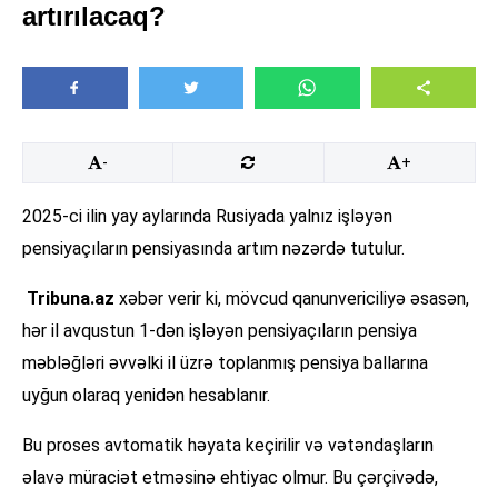
artırılacaq?
-
+
2025-ci ilin yay aylarında Rusiyada yalnız işləyən
pensiyaçıların pensiyasında artım nəzərdə tutulur.
Tribuna.az
xəbər verir ki, mövcud qanunvericiliyə əsasən,
hər il avqustun 1-dən işləyən pensiyaçıların pensiya
məbləğləri əvvəlki il üzrə toplanmış pensiya ballarına
uyğun olaraq yenidən hesablanır.
Bu proses avtomatik həyata keçirilir və vətəndaşların
əlavə müraciət etməsinə ehtiyac olmur. Bu çərçivədə,