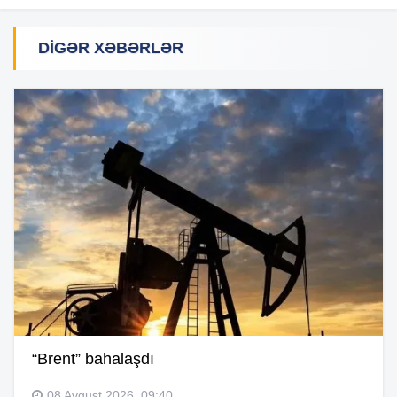
DIGƏR XƏBƏRLƏR
“Brent” bahalaşdı
08 Avqust 2026, 09:40