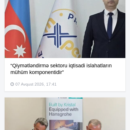
“Qiymətləndirmə sektoru iqtisadi islahatların
mühüm komponentidir”
07 Avqust 2026, 17:41