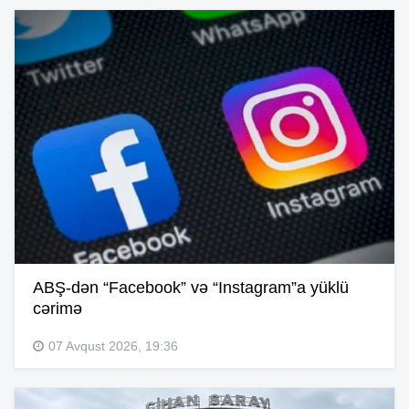
ABŞ-dən “Facebook” və “Instagram”a yüklü
cərimə
07 Avqust 2026, 19:36