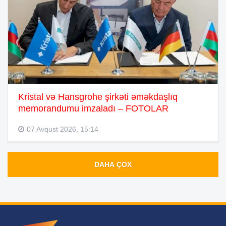
Kristal və Hansgrohe şirkəti əməkdaşlıq
memorandumu imzaladı – FOTOLAR
07 Avqust 2026, 15:14
DAHA ÇOX