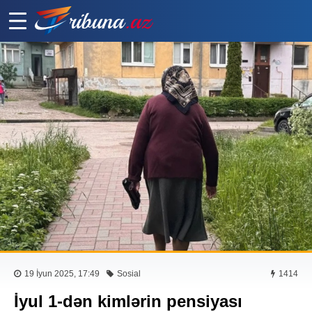
19 İyun 2025, 17:49
Sosial
1414
İyul 1-dən kimlərin pensiyası