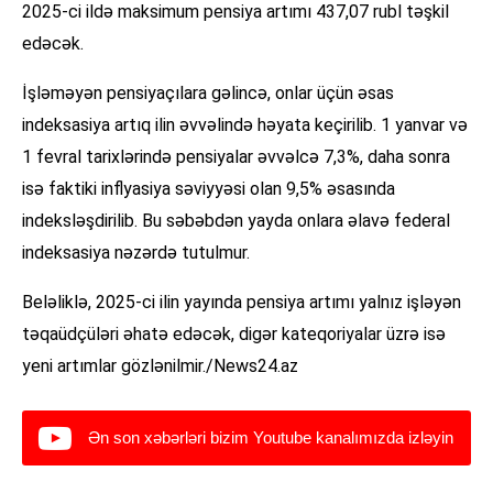
2025-ci ildə maksimum pensiya artımı 437,07 rubl təşkil
edəcək.
İşləməyən pensiyaçılara gəlincə, onlar üçün əsas
indeksasiya artıq ilin əvvəlində həyata keçirilib. 1 yanvar və
1 fevral tarixlərində pensiyalar əvvəlcə 7,3%, daha sonra
isə faktiki inflyasiya səviyyəsi olan 9,5% əsasında
indeksləşdirilib. Bu səbəbdən yayda onlara əlavə federal
indeksasiya nəzərdə tutulmur.
Beləliklə, 2025-ci ilin yayında pensiya artımı yalnız işləyən
təqaüdçüləri əhatə edəcək, digər kateqoriyalar üzrə isə
yeni artımlar gözlənilmir./News24.az
Ən son xəbərləri bizim Youtube kanalımızda izləyin