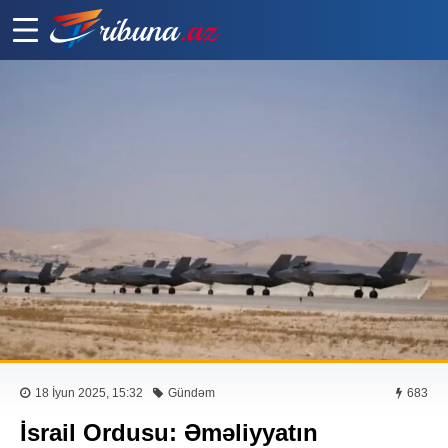
18 İyun 2025, 15:32
Gündəm
683
İsrail Ordusu: Əməliyyatın