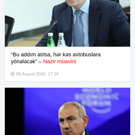
“Bu addım atılsa, hər kəs avtobuslara
yönələcək” –
Nazir müavini
06 Avqust 2026, 17:26