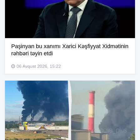
Paşinyan bu xanımı Xarici Kəşfiyyat Xidmətinin
rəhbəri təyin etdi
06 Avqust 2026, 15:22