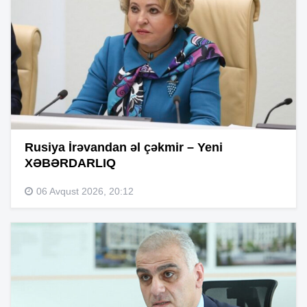
Rusiya İrəvandan əl çəkmir – Yeni
XƏBƏRDARLIQ
06 Avqust 2026, 20:12