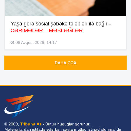
Yaşa görə sosial şəbəkə tələbləri ilə bağlı –
CƏRİMƏLƏR – MƏBLƏĞLƏR
06 Avqust 2026, 14:17
DAHA ÇOX
© 2009,
Tribuna.Az
- Bütün hüquqlar qorunur.
Materiallardan istifadə edərkən sayta mütləq istinad olunmalıdır.