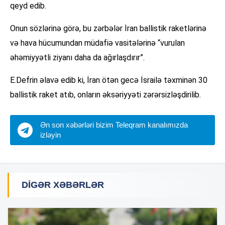
qeyd edib.
Onun sözlərinə görə, bu zərbələr İran ballistik raketlərinə
və hava hücumundan müdafiə vasitələrinə “vurulan
əhəmiyyətli ziyanı daha da ağırlaşdırır”.
E.Defrin əlavə edib ki, İran ötən gecə İsrailə təxminən 30
ballistik raket atıb, onların əksəriyyəti zərərsizləşdirilib.
Ən son xəbərləri bizim Teleqram kanalımızda
izləyin
DIGƏR XƏBƏRLƏR