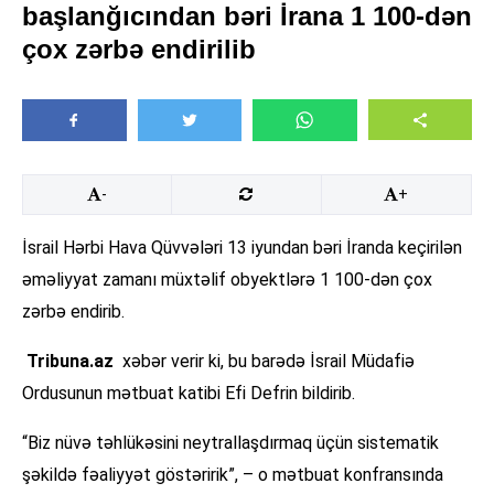
başlanğıcından bəri İrana 1 100-dən
çox zərbə endirilib
-
+
İsrail Hərbi Hava Qüvvələri 13 iyundan bəri İranda keçirilən
əməliyyat zamanı müxtəlif obyektlərə 1 100-dən çox
zərbə endirib.
Tribuna.az
xəbər verir ki, bu barədə İsrail Müdafiə
Ordusunun mətbuat katibi Efi Defrin bildirib.
“Biz nüvə təhlükəsini neytrallaşdırmaq üçün sistematik
şəkildə fəaliyyət göstəririk”, – o mətbuat konfransında