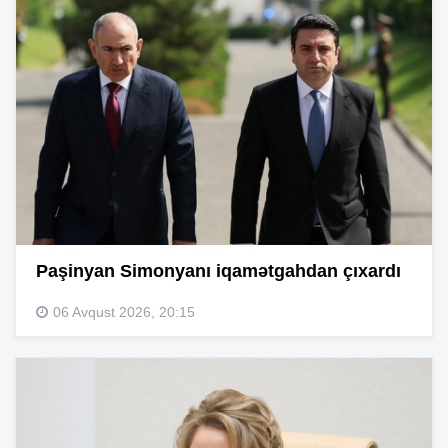
Paşinyan Simonyanı iqamətgahdan çıxardı
06 Avqust 2026, 20:15