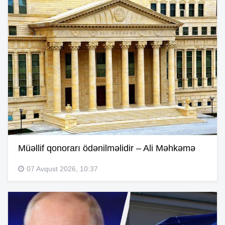
Müəllif qonorarı ödənilməlidir – Ali Məhkəmə
07 Avqust 2026, 10:37