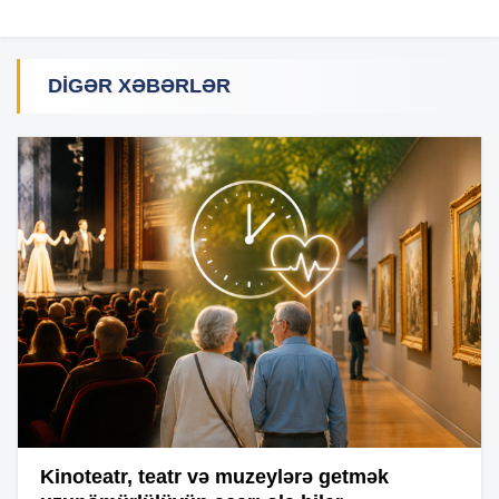
DIGƏR XƏBƏRLƏR
Kinoteatr, teatr və muzeylərə getmək