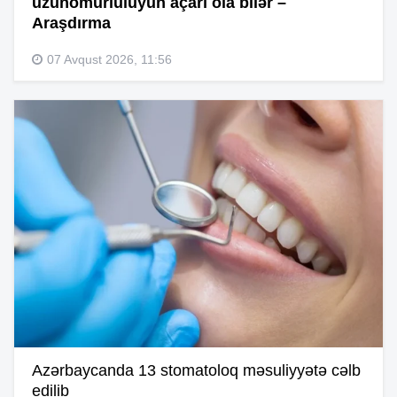
uzunömürlülüyün açarı ola bilər –
Araşdırma
07 Avqust 2026, 11:56
Azərbaycanda 13 stomatoloq məsuliyyətə cəlb
edilib