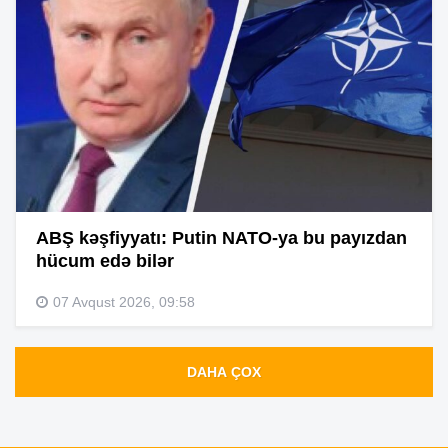
ABŞ kəşfiyyatı: Putin NATO-ya bu payızdan
hücum edə bilər
07 Avqust 2026, 09:58
DAHA ÇOX