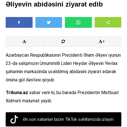
Əliyevin abidəsini ziyarət edib
-
+
Azərbaycan Respublikasının Prezidenti İlham Əliyev iyunun
23-də xalqımızın Ümummilli Lideri Heydər Əliyevin Yevlax
şəhərinin mərkəzində ucaldılmış abidəsini ziyarət edərək
önünə gül dəstəsi qoyub.
Tribuna.az
xəbər verir ki, bu barədə Prezidentin Mətbuat
Xidməti məlumat yayıb.
Ən son xəbərləri bizim TikTok səhifəmizdə izləyin