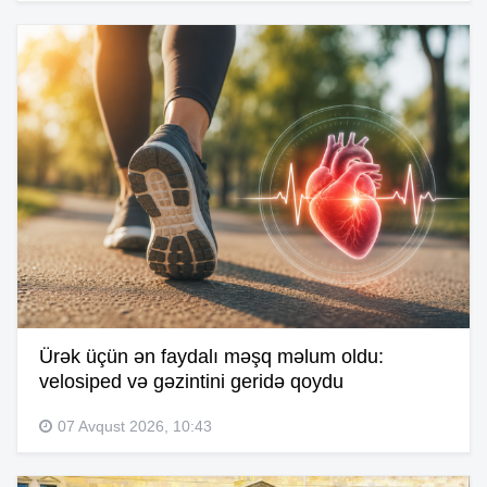
Ürək üçün ən faydalı məşq məlum oldu:
velosiped və gəzintini geridə qoydu
07 Avqust 2026, 10:43