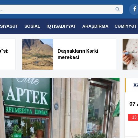
SIYASƏT
SOSIAL
İQTISADIYYAT
ARAŞDIRMA
CƏMIYYƏT
OGIYA
TƏHSIL
SAĞLAMLIQ
MARAQLI
TRIBUNA TV
”si:
Daşnakların Kərki
”
mərəkəsi
X
07
13