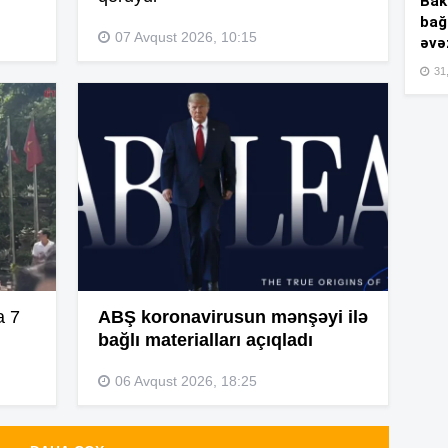
Bakı
bağ
07 Avqust 2026, 10:15
əvə
09
31,
09
09
09
a 7
ABŞ koronavirusun mənşəyi ilə
bağlı materialları açıqladı
06 Avqust 2026, 18:25
09