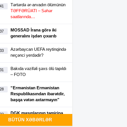
Tərtərdə ər-arvadın ölümünün
:41
TƏFFƏRÜATI – Səhər
saatlarında…
MOSSAD İrana görə iki
:37
generalını işdən çıxarıb
Azərbaycan UEFA reytinqində
:33
neçənci yerdədir?
Bakıda vəzifəli şəxs ölü tapıldı
:31
– FOTO
“Ermənistan Ermənistan
:28
Respublikasından ibarətdir,
başqa vətən axtarmayın”
DGK maşınlarının təmirinə
:22
2.2 milyon manat ayırıb
BÜTÜN XƏBƏRLƏR