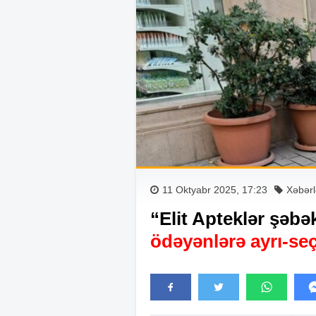
11 Oktyabr 2025, 17:23
Xəbərl
“Elit Apteklər şəb
ödəyənlərə ayrı-seç