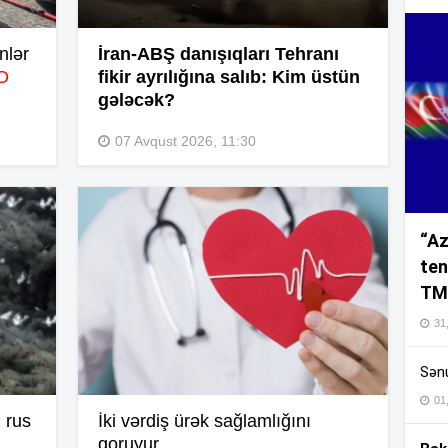
10
nlər
İran-ABŞ danışıqları Tehranı
O
fikir ayrılığına salıb: Kim üstün
gələcək?
10
07 Avqust 2026, 11:30
10
“Az
10
ten
TM
31,
10
Sənu
10
01
 rus
İki vərdiş ürək sağlamlığını
qoruyur
10