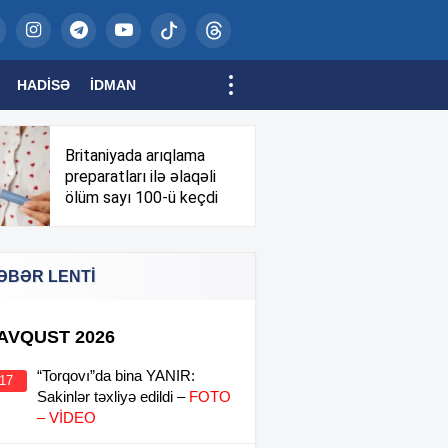
HADISƏ
İDMAN
Britaniyada arıqlama
preparatları ilə əlaqəli
ölüm sayı 100-ü keçdi
ƏBƏR LENTİ
 AVQUST 2026
“Torqovı”da bina YANIR:
:17
Sakinlər təxliyə edildi –
FOTO
– VİDEO