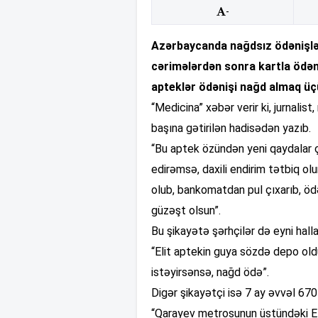
-
Azərbaycanda nağdsız ödənişlə
cərimələrdən sonra kartla ödən
apteklər ödənişi nağd almaq üçü
“Medicina” xəbər verir ki, jurnali
başına gətirilən hadisədən yazıb.
“Bu aptek özündən yeni qaydalar çı
edirəmsə, daxili endirim tətbiq o
olub, bankomatdan pul çıxarıb, öd
güzəşt olsun”.
Bu şikayətə şərhçilər də eyni halla r
“Elit aptekin guya sözdə depo ol
istəyirsənsə, nağd ödə”.
Digər şikayətçi isə 7 ay əvvəl 670
“Qarayev metrosunun üstündəki Eli