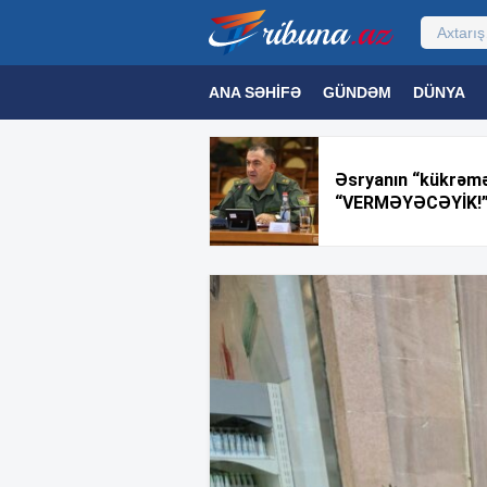
ANA SƏHIFƏ
GÜNDƏM
DÜNYA
MƏDƏNIYYƏT
MAQAZIN
TEXNOL
Əsryanın “kükrəmə
“VERMƏYƏCƏYİK!