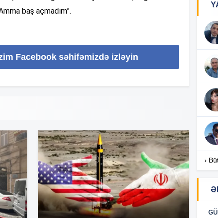
Y
. Amma baş açmadım”.
11
izim Facebook səhifəmizdə izləyin
11
11
11
› Bü
11
Ə
11:
GÜ