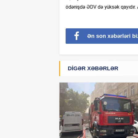
ödənişdə ƏDV də yüksək qayıdır
Ən son xəbərləri b
DIGƏR XƏBƏRLƏR