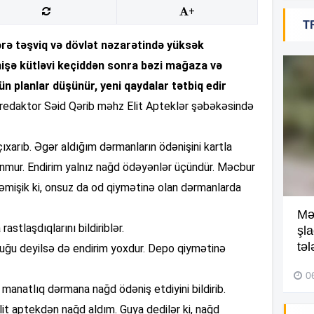
+
12
T
rə təşviq və dövlət nəzarətində yüksək
işə kütləvi keçiddən sonra bəzi mağaza və
12
n planlar düşünür, yeni qaydalar tətbiq edir
st, redaktor Səid Qərib məhz Elit Apteklər şəbəkəsində
12
xarıb. Əgər aldığım dərmanların ödənişini kartla
lunmur. Endirim yalnız nağd ödəyənlər üçündür. Məcbur
12
əmişik ki, onsuz da od qiymətinə olan dərmanlarda
Kompleksdə faciə: 2 yaşlı
Mə
12
astlaşdıqlarını bildiriblər.
uşaq hovuzda boğuldu –
şl
Video
təl
duğu deyilsə də endirim yoxdur. Depo qiymətinə
29 İyul 2026, 16:21
0
11
 manatlıq dərmana nağd ödəniş etdiyini bildirib.
t aptekdən nağd aldım. Guya dedilər ki, nağd