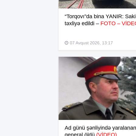
“Torqovı”da bina YANIR: Saki
təxliyə edildi –
FOTO – VİDE
07 Avqust 2026, 13:17
Ad günü şənliyində yaralanan
general öldü
(VİDEO)