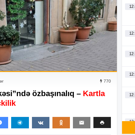
12
12
12
12
ər
770
əkəsi”ndə özbaşınalıq –
Kartla
12
kilik
12