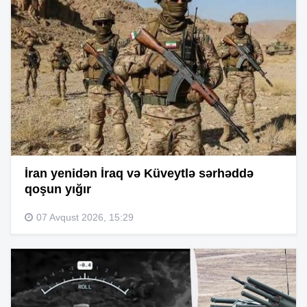
İran yenidən İraq və Küveytlə sərhəddə
qoşun yığır
07 Avqust 2026, 15:29