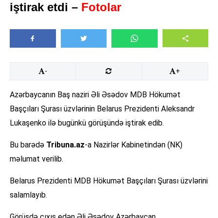
iştirak etdi –
Fotolar
-
+
Azərbaycanın Baş naziri Əli Əsədov MDB Hökumət
Başçıları Şurası üzvlərinin Belarus Prezidenti Aleksandr
Lukaşenko ilə bugünkü görüşündə iştirak edib.
Bu barədə
Tribuna.az
-a Nazirlər Kabinetindən (NK)
məlumat verilib.
Belarus Prezidenti MDB Hökumət Başçıları Şurası üzvlərini
salamlayıb.
Görüşdə çıxış edən Əli Əsədov Azərbaycan