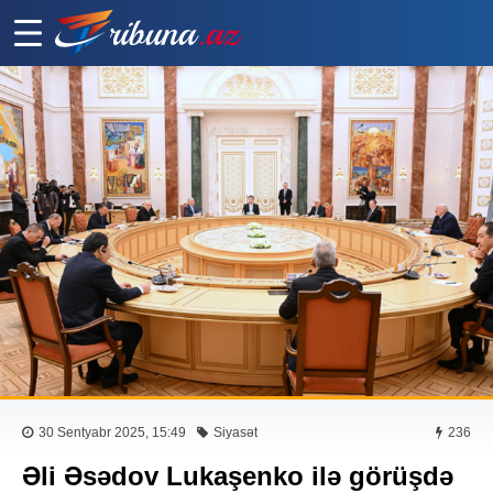
30 Sentyabr 2025, 15:49
Siyasət
236
Əli Əsədov Lukaşenko ilə görüşdə