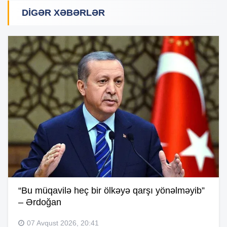
DIGƏR XƏBƏRLƏR
“Bu müqavilə heç bir ölkəyə qarşı yönəlməyib”
– Ərdoğan
07 Avqust 2026, 20:41