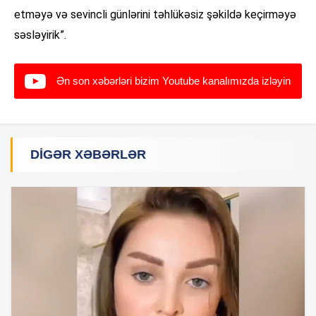
etməyə və sevincli günlərini təhlükəsiz şəkildə keçirməyə
səsləyirik”.
Ən son xəbərləri bizim Youtube kanalımızda izləyin
DIGƏR XƏBƏRLƏR