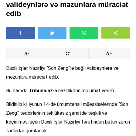
valideynlərə və məzunlara müraciət
edib
-
+
Daxili İşlər Nazirliyi “Son Zəng”lə bağlı valideynlərə və
məzunlara müraciət edib.
Bu barədə
Tribuna.az
-a nazirlikdən məlumat verilib.
Bildirilib ki, iyunun 14-də ümumtəhsil müəssisələrində “Son
Zəng” tədbirlərinin təhlükəsiz şəraitdə təşkili və
keçirilməsi üçün Daxili İşlər Nazirliyi tərəfindən bütün zəruri
tədbirlər görüləcək.