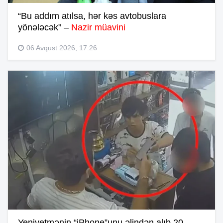
“Bu addım atılsa, hər kəs avtobuslara
yönələcək” –
Nazir müavini
06 Avqust 2026, 17:26
Yeniyetmənin “iPhone”unu əlindən alıb 20