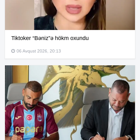
Tiktoker “Bəniz”ə hökm oxundu
06 Avqust 2026, 20:13