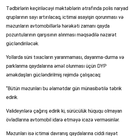
Tədbirlərin keçiriləcəyi məktəblərin ətrafında polis naryad
qruplarının sayı artırılacaq, ictimai asayişin qorunması və
məzunların avtomobillərlə hərəkəti zamanı qayda
pozuntularının qarşısının alınması məqsədilə nəzarət
gücləndiriləcək.
Yollarda süni tıxacların yaranmaması, dayanma-durma və
parklanma qaydalarına əməl olunması üçün DYP
əməkdaşları gücləndirilmiş rejimdə çalışacaq:
“Bütün məzunları bu əlamətdar gün münasibətilə təbrik
edirik.
Valideynlərə çağırış edirik ki, sürücülük hüququ olmayan
övladlarına avtomobil idarə etməyə icazə verməsinlər.
Məzunları isə ictimai davranış qaydalarına ciddi riayət