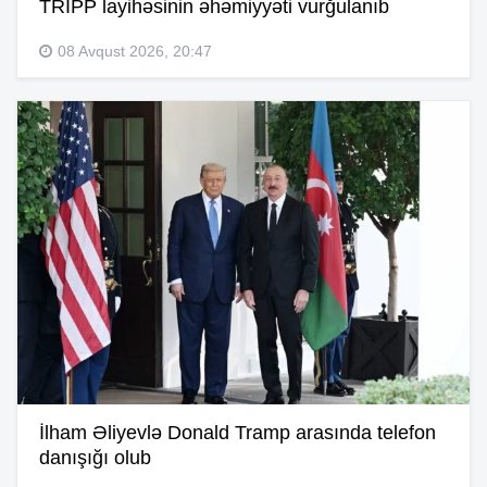
TRIPP layihəsinin əhəmiyyəti vurğulanıb
08 Avqust 2026, 20:47
İlham Əliyevlə Donald Tramp arasında telefon
danışığı olub