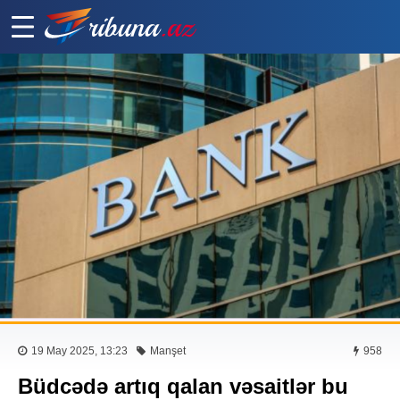
19 May 2025, 13:23
Manşet
958
Büdcədə artıq qalan vəsaitlər bu