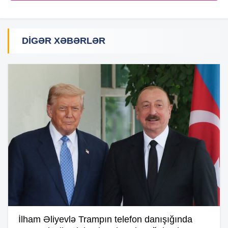
DIGƏR XƏBƏRLƏR
İlham Əliyevlə Trampın telefon danışığında