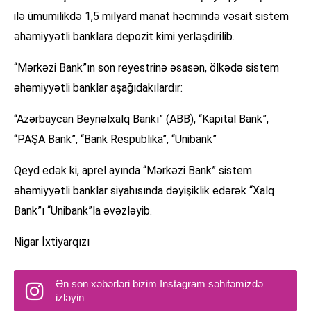
ilə ümumilikdə 1,5 milyard manat həcmində vəsait sistem
əhəmiyyətli banklara depozit kimi yerləşdirilib.
“Mərkəzi Bank”ın son reyestrinə əsasən, ölkədə sistem
əhəmiyyətli banklar aşağıdakılardır:
“Azərbaycan Beynəlxalq Bankı” (ABB), “Kapital Bank”,
“PAŞA Bank”, “Bank Respublika”, “Unibank”
Qeyd edək ki, aprel ayında “Mərkəzi Bank” sistem
əhəmiyyətli banklar siyahısında dəyişiklik edərək “Xalq
Bank”ı “Unibank”la əvəzləyib.
Nigar İxtiyarqızı
Ən son xəbərləri bizim Instagram səhifəmizdə
izləyin