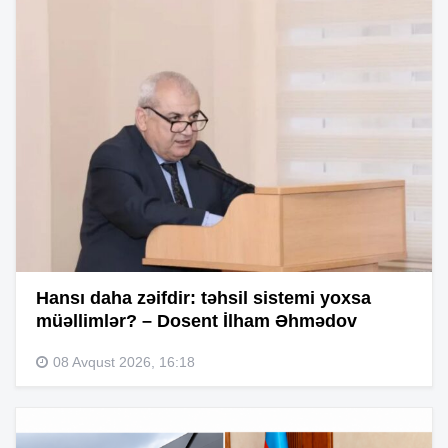
Hansı daha zəifdir: təhsil sistemi yoxsa
müəllimlər? – Dosent İlham Əhmədov
08 Avqust 2026, 16:18