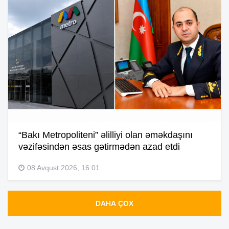
“Bakı Metropoliteni” əlilliyi olan əməkdaşını
vəzifəsindən əsas gətirmədən azad etdi
08 Avqust 2026, 16:01
DAHA ÇOX