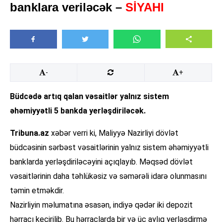
banklara veriləcək –
SİYAHI
-
+
Büdcədə artıq qalan vəsaitlər yalnız sistem
əhəmiyyətli 5 bankda yerləşdiriləcək.
Tribuna.az
xəbər verri ki, Maliyyə Nazirliyi dövlət
büdcəsinin sərbəst vəsaitlərinin yalnız sistem əhəmiyyətli
banklarda yerləşdiriləcəyini açıqlayıb. Məqsəd dövlət
vəsaitlərinin daha təhlükəsiz və səmərəli idarə olunmasını
təmin etməkdir.
Nazirliyin məlumatına əsasən, indiyə qədər iki depozit
hərracı keçirilib. Bu hərraclarda bir və üç aylıq yerləşdirmə