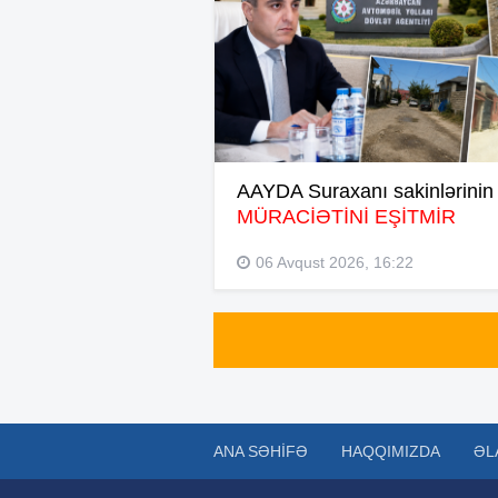
AAYDA Suraxanı sakinlərinin
MÜRACİƏTİNİ EŞİTMİR
06 Avqust 2026, 16:22
ANA SƏHIFƏ
HAQQIMIZDA
ƏL