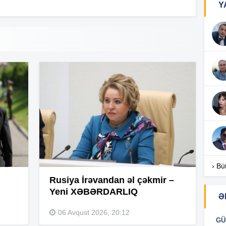
Y
16
16
16
16
› Bü
Rusiya İrəvandan əl çəkmir –
Yeni XƏBƏRDARLIQ
Ə
06 Avqust 2026, 20:12
16
GÜ