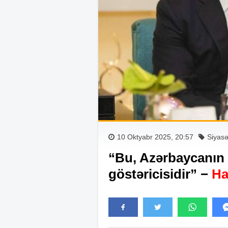
10 Oktyabr 2025, 20:57
Siyasə
“Bu, Azərbaycanın ç
göstəricisidir” −
Ha