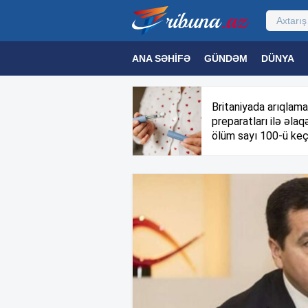
ANA SƏHIFƏ
GÜNDƏM
DÜNYA
MƏDƏNIYYƏT
MAQAZIN
TEXNOL
Britaniyada arıqlama
preparatları ilə əlaqə
ölüm sayı 100-ü keç