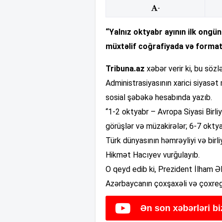
-
“Yalnız oktyabr ayının ilk ongü
müxtəlif coğrafiyada və formatd
Tribuna.az
xəbər verir ki, bu söz
Administrasiyasının xarici siyasə
sosial şəbəkə hesabında yazıb.
“1-2 oktyabr – Avropa Siyasi Birli
görüşlər və müzakirələr; 6-7 okty
Türk dünyasının həmrəyliyi və bi
Hikmət Hacıyev vurğulayıb.
O qeyd edib ki, Prezident İlham Ə
Azərbaycanın çoxşaxəli və çoxregio
Ən son xəbərləri b