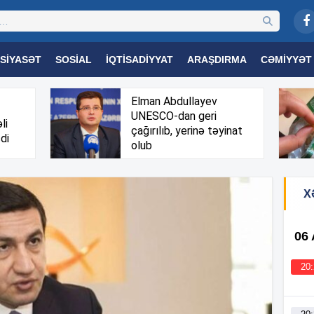
SIYASƏT
SOSIAL
İQTISADIYYAT
ARAŞDIRMA
CƏMIYYƏT
OGIYA
TƏHSIL
SAĞLAMLIQ
MARAQLI
TRIBUNA TV
Elman Abdullayev
UNESCO-dan geri
li
çağırılıb, yerinə təyinat
di
olub
X
06
20