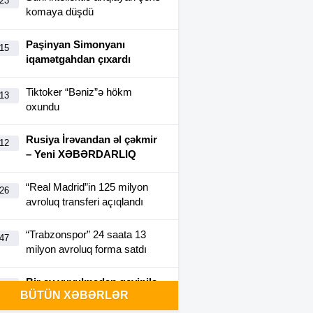
:23
komaya düşdü
Paşinyan Simonyanı
:15
iqamətgahdan çıxardı
Tiktoker “Bəniz”ə hökm
:13
oxundu
Rusiya İrəvandan əl çəkmir
:12
– Yeni XƏBƏRDARLIQ
“Real Madrid”in 125 milyon
:26
avroluq transferi açıqlandı
“Trabzonspor” 24 saata 13
:47
milyon avroluq forma satdı
Bir ay yuyulmadan geyinilə
:40
BÜTÜN XƏBƏRLƏR
bilən futbolka yaradıldı-
FOTO