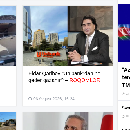
16
16
“Az
16
Eldar Qəribov “Unibank”dan nə
ten
qədər qazanır? –
RƏQƏMLƏR
TM
16
31,
06 Avqust 2026, 16:24
Sənu
16
01
16