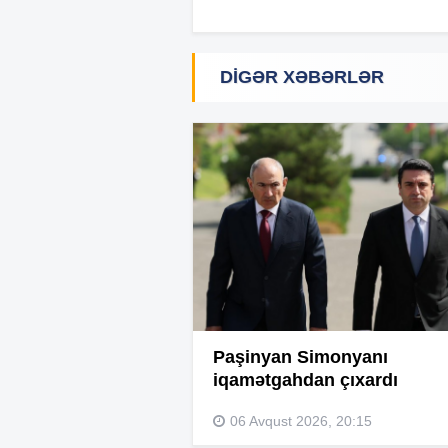
DIGƏR XƏBƏRLƏR
Paşinyan Simonyanı
iqamətgahdan çıxardı
06 Avqust 2026, 20:15