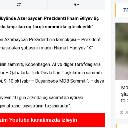
+
T
18
nlüyündə Azərbaycan Prezidenti İlham Əliyev üç
a keçirilən üç fərqli sammitdə iştirak edib”.
ləri Azərbaycan Prezidentinin köməkçisi – Prezident
18
t məsələləri şöbəsinin müdiri Hikmət Hacıyev “X”
yinin sammiti, Kopenhagen. Aİ və digər tərəfdaşlarla
18
abr – Qəbələdə Türk Dövlətləri Təşkilatının sammiti.
rliyi; 9-10 oktyabr – Düşənbədə MDB Sammiti”, – deyə
Kompleksdə faciə: 2 yaşlı
Mə
17
uşaq hovuzda boğuldu –
şl
liyevin 10 gün ərzində üç sammitdə iştirakı
Video
təl
nal xarici siyasətinin təzahürüdür”.
29 İyul 2026, 16:21
0
17
izim Youtube kanalımızda izləyin