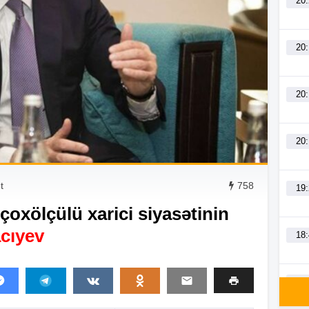
20
20
20
20
t
758
19
oxölçülü xarici siyasətinin
cıyev
18
18