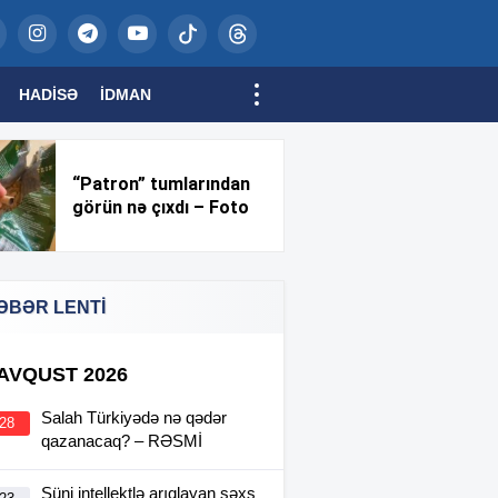
HADISƏ
İDMAN
“Patron” tumlarından
görün nə çıxdı – Foto
ƏBƏR LENTİ
 AVQUST 2026
Salah Türkiyədə nə qədər
:28
qazanacaq? – RƏSMİ
Süni intellektlə arıqlayan şəxs