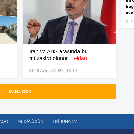
Bakı
bağ
əvə
15
31,
15
İran və ABŞ arasında bu
müzakirə olunur –
Fidan
15
06 Avqust 2026, 16:19
DAHA ÇOX
15
AQƏ
MEDIA ÜÇÜN
TRIBUNA TV
15